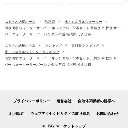
肩バラ モモ 福岡県 うきは市
米 福岡 返礼品 お弁当 家庭用
冷凍
ギフト プレゼント 仕送り お
取り寄せ うきは市 株式会社
みずほファーム
ふるさと納税ホーム
飲料類
水・ミネラルウォーター
清水湧水 ウォーターサーバー1年レンタル・72本セット 天然水 水 軟水 サー
バー ウォーターサーバー レンタル 常温 福岡県 うきは市
ふるさと納税ホーム
ランキング
飲料類ランキング
水・ミネラルウォーターランキング
清水湧水 ウォーターサーバー1年レンタル・72本セット 天然水 水 軟水 サー
バー ウォーターサーバー レンタル 常温 福岡県 うきは市
プライバシーポリシー
運営会社
自治体関係者の皆様へ
利用規約
ウェブアクセシビリティの取り組み
お問い合わせ
au PAY マーケットトップ