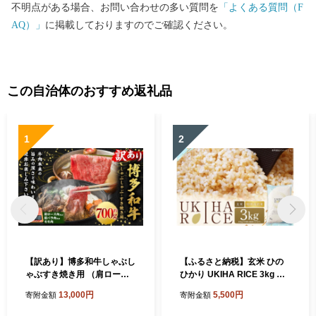
不明点がある場合、お問い合わせの多い質問を
「よくある質問（F
AQ）」
に掲載しておりますのでご確認ください。
この自治体のおすすめ返礼品
1
2
【訳あり】博多和牛しゃぶし
【ふるさと納税】玄米 ひの
ゃぶすき焼き用 （肩ロース
ひかり UKIHA RICE 3kg 特
肉・肩バラ肉・モモ肉） 700
別栽培米 ヒノヒカリ 令和7年
13,000円
5,500円
寄附金額
寄附金額
g 肉 牛肉 牛 和牛 国産牛 しゃ
産 米 こめ ご飯 コメ ごはん
ぶしゃぶ すき焼き 肩ロース
ヘルシー 送料無料 国産 国産