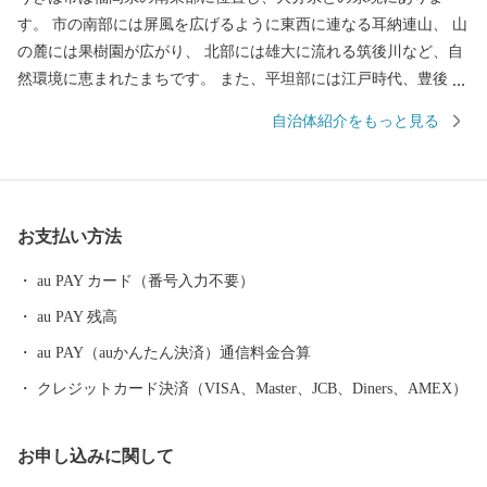
す。 市の南部には屏風を広げるように東西に連なる耳納連山、 山
の麓には果樹園が広がり、 北部には雄大に流れる筑後川など、自
然環境に恵まれたまちです。 また、平坦部には江戸時代、豊後街
道の宿場町として賑わい、 農産物で財を成した豪商たちによって
自治体紹介をもっと見る
作られた白壁の街並みが軒を連ね、 情緒あふれる風景が今も残り
ます。 そんな「自然と歴史のまち うきは」で生産された、 果
物、野菜、お米、お水や、お肉、素麺、ラーメン、お菓子をはじ
めとする食品やガーゼ製品、寝具用品（パシーマ）、本棕櫚箒、
お支払い方法
木工品、陶芸など、 多種多様な謝礼品を取り揃えており、 なかで
も果物（ぶどう・梨・柿・いちじく・桃・いちご）、パシーマは
au PAY カード（番号入力不要）
特に人気の商品です!
au PAY 残高
au PAY（auかんたん決済）通信料金合算
クレジットカード決済（VISA、Master、JCB、Diners、AMEX）
お申し込みに関して