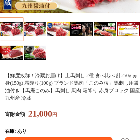
【鮮度抜群！冷蔵お届け】上馬刺し 2種 食べ比べ 計250g 赤
身(150g) 霜降り(100g) ブランド馬肉「このみ桜」馬刺し用醤
油付き【馬庵このみ】馬刺し 馬肉 霜降り 赤身ブロック 国産
九州産 冷蔵
21,000
寄附金額
円
在庫: あり