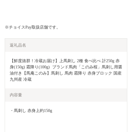
※チョイスPay取扱店舗です。
返礼品名
【鮮度抜群！冷蔵お届け】上馬刺し 2種 食べ比べ 計250g 赤
身(150g) 霜降り(100g)  ブランド馬肉「このみ桜」馬刺し用醤
油付き【馬庵このみ】馬刺し 馬肉 霜降り 赤身ブロック 国産 
九州産 冷蔵
内容量
・馬刺し 赤身上約150g