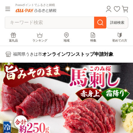
Pontaポイントでふるさと納税
詳細検索
返礼品
ランキング
地域
特集
初めての方
オンラインワンストップ申請対象
福岡県うきは市