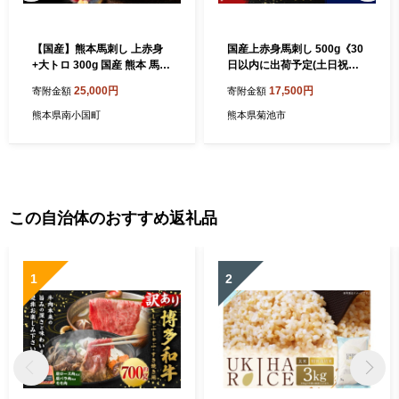
【国産】熊本馬刺し 上赤身
国産上赤身馬刺し 500g《30
+大トロ 300g 国産 熊本 馬刺
日以内に出荷予定(土日祝除
し 馬肉 馬 上赤身 大トロ 赤
く)》 馬刺 馬刺し 刺身 上赤
25,000円
17,500円
寄附金額
寄附金額
身 霜降り 専用醤油 肉刺し ギ
身 馬 馬肉 ブロック 小袋醤油
フト 贈答用 利他フーズ 阿蘇
付き 九州 熊本県 菊池市 冷凍
熊本県南小国町
熊本県菊池市
南小国町 送料無料
送料無料
この自治体のおすすめ返礼品
1
2