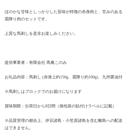
ほのかな甘味としっかりした旨味が特徴の赤身肉と、甘みのある
霜降り肉のセットです。
上質な馬刺しを是非お楽しみください。
提供事業者：有限会社 馬庵このみ
お礼品内容：馬刺し (赤身上約150g、霜降り約100g)、九州醤油付
※馬刺しはブロックでのお届けになります
賞味期限：出荷日から8日間（個包装の貼付けラベルに記載）
※品質管理の都合上、伊豆諸島・小笠原諸島を含む離島への配送
はできません。