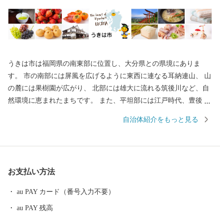
うきは市は福岡県の南東部に位置し、大分県との県境にありま
す。 市の南部には屏風を広げるように東西に連なる耳納連山、 山
の麓には果樹園が広がり、 北部には雄大に流れる筑後川など、自
然環境に恵まれたまちです。 また、平坦部には江戸時代、豊後街
道の宿場町として賑わい、 農産物で財を成した豪商たちによって
自治体紹介をもっと見る
作られた白壁の街並みが軒を連ね、 情緒あふれる風景が今も残り
ます。 そんな「自然と歴史のまち うきは」で生産された、 果
物、野菜、お米、お水や、お肉、素麺、ラーメン、お菓子をはじ
めとする食品やガーゼ製品、寝具用品（パシーマ）、本棕櫚箒、
お支払い方法
木工品、陶芸など、 多種多様な謝礼品を取り揃えており、 なかで
も果物（ぶどう・梨・柿・いちじく・桃・いちご）、パシーマは
au PAY カード（番号入力不要）
特に人気の商品です!
au PAY 残高