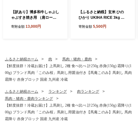
【訳あり】博多和牛しゃぶし
【ふるさと納税】玄米 ひの
ゃぶすき焼き用 （肩ロース
ひかり UKIHA RICE 3kg 特
肉・肩バラ肉・モモ肉） 700
別栽培米 ヒノヒカリ 令和7年
13,000円
5,500円
寄附金額
寄附金額
g 肉 牛肉 牛 和牛 国産牛 しゃ
産 米 こめ ご飯 コメ ごはん
ぶしゃぶ すき焼き 肩ロース
ヘルシー 送料無料 国産 国産
肩バラ モモ 福岡県 うきは市
米 福岡 返礼品 お弁当 家庭用
冷凍
ギフト プレゼント 仕送り お
取り寄せ うきは市 株式会社
みずほファーム
ふるさと納税ホーム
肉
馬肉・猪肉・鹿肉
【鮮度抜群！冷蔵お届け】上馬刺し 2種 食べ比べ 計250g 赤身(150g) 霜降り(1
00g) ブランド馬肉「このみ桜」馬刺し用醤油付き【馬庵このみ】馬刺し 馬肉
霜降り 赤身ブロック 国産 九州産 冷蔵
ふるさと納税ホーム
ランキング
肉ランキング
馬肉・猪肉・鹿肉ランキング
【鮮度抜群！冷蔵お届け】上馬刺し 2種 食べ比べ 計250g 赤身(150g) 霜降り(1
00g) ブランド馬肉「このみ桜」馬刺し用醤油付き【馬庵このみ】馬刺し 馬肉
霜降り 赤身ブロック 国産 九州産 冷蔵