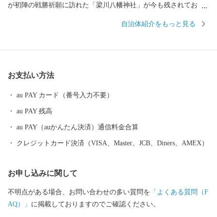
が初陣の戦勝祈願に訪れた「梁川八幡神社」が今も残されてお
り、また、江戸時代以降は”養蚕業のまち”として発展しました。
自治体紹介をもっと見る
高低差がある盆地特有の地形で、果物がおいしく育ち、現在は名
産のあんぽ柿や、全国有数の収穫量があるモモの産地としても知
られています。荒々しい岩山が特徴の、日本百景にも選ばれてい
る霊山(りょうぜん)といった山をはじめ、伊達市は自然豊かな土地
お支払い方法
であふれています。
au PAY カード（番号入力不要）
au PAY 残高
au PAY（auかんたん決済）通信料金合算
クレジットカード決済（VISA、Master、JCB、Diners、AMEX）
お申し込みに関して
不明点がある場合、お問い合わせの多い質問を
「よくある質問（F
AQ）」
に掲載しておりますのでご確認ください。