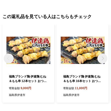
この返礼品を見ている人はこちらもチェック
福島ブランド鶏 伊達鶏 むね
福島ブランド鶏 伊達鶏 むね
＆もも串 12本セット おつま
＆もも串 16本セット おつま
み グルメ チキン BBQ キャ
み グルメ チキン BBQ キャ
9,000円
11,000円
寄附金額
寄附金額
ンプ バーベキューだてどり
ンプ バーベキューだてどり
高タンパク F21C-176
高タンパク F21C-177
福島県伊達市
福島県伊達市