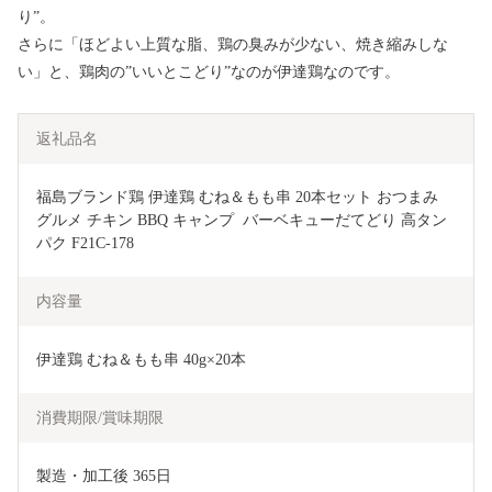
り”。
さらに「ほどよい上質な脂、鶏の臭みが少ない、焼き縮みしな
い」と、鶏肉の”いいとこどり”なのが伊達鶏なのです。
返礼品名
福島ブランド鶏 伊達鶏 むね＆もも串 20本セット おつまみ 
グルメ チキン BBQ キャンプ  バーベキューだてどり 高タン
パク F21C-178
内容量
伊達鶏 むね＆もも串 40g×20本
消費期限/賞味期限
製造・加工後 365日