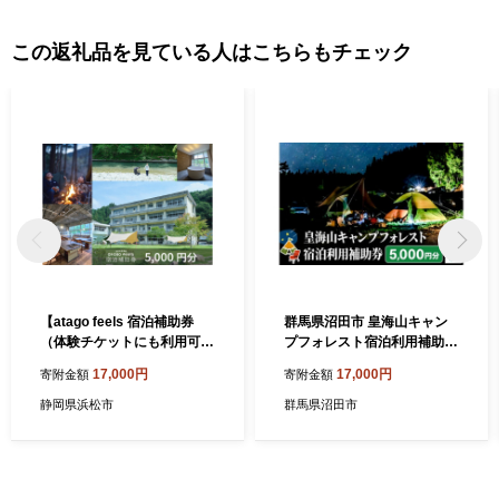
この返礼品を見ている人はこちらもチェック
【atago feels 宿泊補助券
群馬県沼田市 皇海山キャン
（体験チケットにも利用可）
プフォレスト宿泊利用補助券
5,000円分】 阿多古川 静
5,000円分
17,000円
17,000円
寄附金額
寄附金額
岡 浜松市
静岡県浜松市
群馬県沼田市