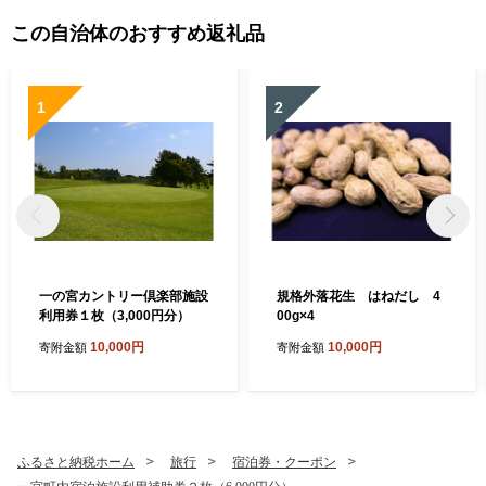
この自治体のおすすめ返礼品
1
2
一の宮カントリー倶楽部施設
規格外落花生 はねだし 4
利用券１枚（3,000円分）
00g×4
10,000円
10,000円
寄附金額
寄附金額
ふるさと納税ホーム
旅行
宿泊券・クーポン