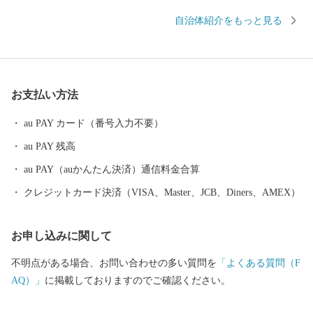
ています。 緑と海と太陽に恵まれた自然条件により、昔は東京近
自治体紹介をもっと見る
郊屈指のリゾート地として有名でしたが、近年は年間を通じて良
質な波が打ち寄せるサーフィンポイントが 複数存在していること
もあり多くのサーファーが訪れる町となっています。 その中でも
『釣ヶ崎海岸（通称：志田下ポイント）』は別名『波乗り道場』
お支払い方法
とも呼ばれ、プロサーファーやハイレベルなサーファーから絶大
な支持を得ており、 東京２０２０オリンピック競技大会のサーフ
au PAY カード（番号入力不要）
ィン競技会場となった場所です！ また、東京駅からJR特急「わか
au PAY 残高
しお」で約60分、快速電車で直通約90分という便利さにより、首
都圏への通勤圏としても発展を続けています！
au PAY（auかんたん決済）通信料金合算
クレジットカード決済（VISA、Master、JCB、Diners、AMEX）
お申し込みに関して
不明点がある場合、お問い合わせの多い質問を
「よくある質問（F
AQ）」
に掲載しておりますのでご確認ください。