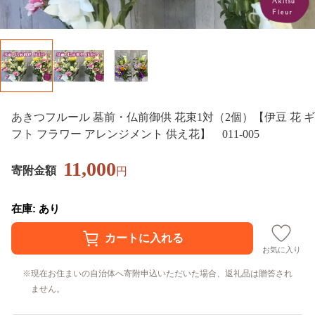
あきつフルール 墓前・仏前御供 花束1対（2個）【伊豆 花 ギ
フト フラワー アレンジメント 供え花】 011-005
11,000
寄附金額
円
在庫: あり
お気に入り
現在お住まいの自治体へ寄附申込いただいた場合、返礼品は贈答され
ません。