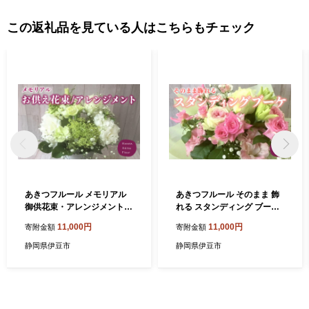
この返礼品を見ている人はこちらもチェック
あきつフルール メモリアル
あきつフルール そのまま 飾
御供花束・アレンジメント
れる スタンディング ブーケ
【伊豆 花 ギフト フラワー ア
【伊豆 花 ギフト フラワー ア
11,000円
11,000円
寄附金額
寄附金額
レンジメント 供え花】 011-
レンジメント スタンディン
002
グ】 011-001
静岡県伊豆市
静岡県伊豆市