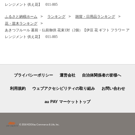
レンジメント 供え花】 011-005
ンタイン メニュー 催事 】
ふるさと納税ホーム
ランキング
雑貨・日用品ランキング
花・苗木ランキング
あきつフルール 墓前・仏前御供 花束1対（2個）【伊豆 花 ギフト フラワー ア
レンジメント 供え花】 011-005
プライバシーポリシー
運営会社
自治体関係者の皆様へ
利用規約
ウェブアクセシビリティの取り組み
お問い合わせ
au PAY マーケットトップ
© 2016 KDDI/au Commerce & Life, Inc.