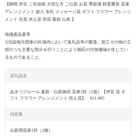
【静岡 伊豆 ご先祖様 大切な方 ご仏前 お花 季節感 鮮度重視 花束
アレンジメント 故人 名札 メッセージ花 ギフト フラワー アレンジ
メント 生花 供え花 供花 墓前 仏前 】
地場産品基準
3|当該地方団体の区域内において返礼品等の製造、加工その他の工
程のうち主要な部分を行うことにより相応の付加価値が生じてい
るものであること。
返礼品名
あきつフルール 墓前・仏前御供 花束1対（2個）【伊豆 花 ギ
フト フラワー アレンジメント 供え花】　011-005
内容量
仏前用花束1対（2個）