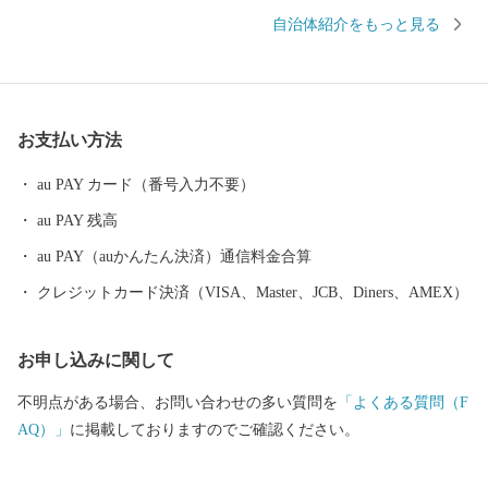
います。 市の北部は数々の歴史と文化の舞台となった修善寺地
自治体紹介をもっと見る
区、西部は海岸線の美しい土肥地区、南部は旅情豊かな天城路を
持つ天城湯ヶ島地区、東部は自然の恵みを体験できる中伊豆地区
と自然と癒しの空間が充実しています。 魅力あふれる自然、歴
史、文化を財産として、自然と人が共存するまちづくりを進めて
お支払い方法
います。
au PAY カード（番号入力不要）
au PAY 残高
au PAY（auかんたん決済）通信料金合算
クレジットカード決済（VISA、Master、JCB、Diners、AMEX）
お申し込みに関して
不明点がある場合、お問い合わせの多い質問を
「よくある質問（F
AQ）」
に掲載しておりますのでご確認ください。