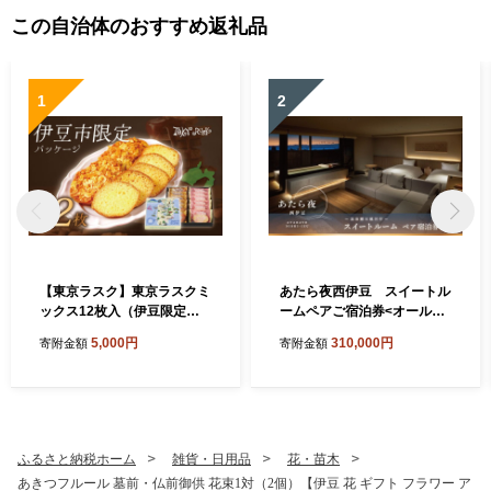
この自治体のおすすめ返礼品
1
2
【東京ラスク】東京ラスクミ
あたら夜西伊豆 スイートル
ックス12枚入（伊豆限定パ
ームペアご宿泊券<オールイ
ッケージ）プレミアム シュ
ンクルーシブ付き> | 土肥 伊
5,000円
310,000円
寄附金額
寄附金額
ガー バターの風味 濃厚 伊豆
豆 静岡 チケット 補助券 ふる
市 工場直送 【 東京ラスク 静
さと納税 あたら夜 西伊豆 贅
岡県 伊豆市 工場 伊豆ファク
沢 スイートルーム温泉 露天
トリー ラスク 詰合せ 詰め合
風呂 ディナー ライブキッチ
わせ 味 土産 ギフト プレゼン
ン バー 地産地消 |31-001
ト 贈り物 おすすめ 美味しい
ふるさと納税ホーム
雑貨・日用品
花・苗木
コレクション 口コミ 食べ方
あきつフルール 墓前・仏前御供 花束1対（2個）【伊豆 花 ギフト フラワー ア
ネット 箱 ホワイトデー バレ