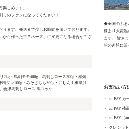
ろ楽しめます。
刺しのファンになってください！
◆全国のふるさと
おります。発送まで少しお時間を頂いております。
様より大変温
いから作ったマヨネーズ」に変更になる場合がござ
ます。 皆さまからご支援頂きましたご寄附は、寄附目
的の趣旨に沿っ
下町は会津穀
資源に囲まれた稲
刺しの産地と
その鮮やかな
カリ2kg・馬刺モモ400g・馬刺しロース200g・桜焼
あり会津坂下町自慢
し味噌ダレ100g・みそさらら300g・にしん山椒漬け
お支払い方
田んぼで育て
刺し 会津馬刺しロース 馬ユッケ
共に毎年『特
au PAY
るご飯だから
au PAY 残
ください。 また、大人お洒落な名刺入れなど馬の革を
使った製品も
au PAY
す。 清酒蔵元さんも活発で、清らかな水で育てられた
クレジットカ