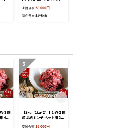
ケ ゆっ
ランプ 100g × 2袋 馬刺し
58,000円
寄附金額
刺 バサ
馬刺 馬肉 馬 お肉 肉 ニク に
馬肉 桜
く 刺身 おつまみ 晩酌 福島
福島県会津若松市
もと食
県産 定期便 定期配送 冷凍
5
6
W-3 国
【2kg（1kg×2）】1-W-2 国
【1kg】1-W-1 国産 馬肉ミ
 4kg
産 馬肉ミンチ ペット用 2kg
ンチ ペット用 1kg | 低脂肪
 高タン
（1kg×2） | 低脂肪 高タン
高タンパク 無添加 ペット用
19,000円
10,000円
寄附金額
寄附金額
 馬肉
パク 無添加 ペット用 馬肉
馬肉 挽肉 国産馬肉 生肉 馬