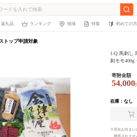
返礼品
ランキング
地域
特集
初めての
ストップ申請対象
1-Q 馬刺し
刺モモ400
g・濃口醤油
そさらら30
寄附金額
54,000
ット | 国
ケ
在庫：なし
現在お住まい
贈答されませ