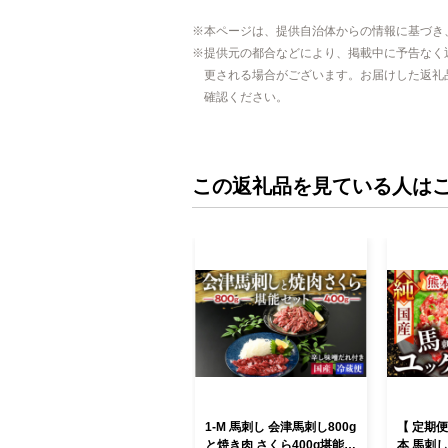
本ページは、提供自治体からの情報に基づき
提供元の都合などにより、掲載中に予告なく
更される場合がございます。お届けした返礼
確認ください。
この返礼品を見ている人は
1-M 馬刺し 会津馬刺し800g
【 定期便
と焼き肉 さくら400g堪能セ
本 馬刺し 