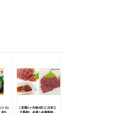
(トロ)
[ 定期1ヶ月毎4回 ] [ 日本三
 約50
大馬刺し 会津 ] 会津馬刺し