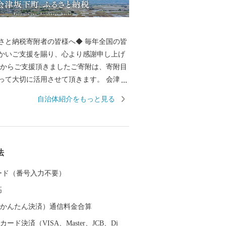
納税寄附者の皆様へ◆ 毎年全国の皆
かいご支援を賜り、心より感謝申し上げ
て大切に活用させて頂きます。 会津坂
倉地帯の西部に位置し、山々と豊かな水
自治体紹介をもっと見る
づくりの盛んな町です。 主に米・馬
しても全国的に知られており、馬刺しは
桜色から『桜刺し』とも称されることも
のひと品です。 さらに、肥よくな
法
たコシヒカリなど銘柄米は、甘み・食感
Ａ』でその美味しさは格別で、毎日食べ
 カード（番号入力不要）
こそ美味しく安全なお米を召し上がって
高
他ではなかなか手に入らない逸品揃いで
（auかんたん決済）通信料金合算
ード決済（VISA、Master、JCB、Di