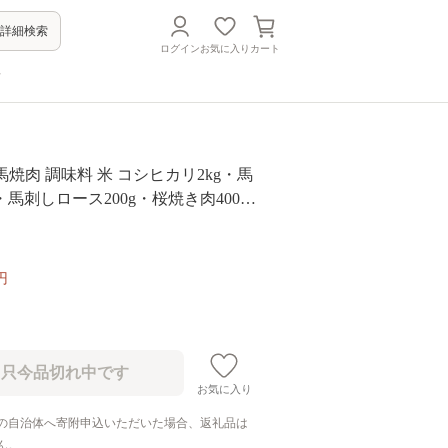
詳細検索
ログイン
お気に入り
カート
方
 馬焼肉 調味料 米 コシヒカリ2kg・馬
g・馬刺しロース200g・桜焼き肉400
道楽300ml・辛し味噌ダレ100g・み
0g・にしん山椒漬け3本・鶏卵10個セ
産 国産馬刺し 会津馬刺しロース 馬ユッ
円
お気に入り
の自治体へ寄附申込いただいた場合、返礼品は
ん。