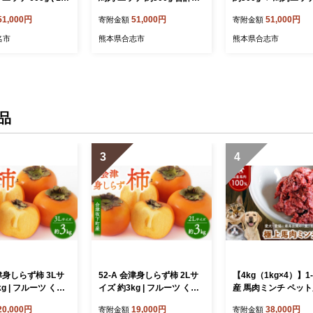
ック) | 肉 にく お肉
kgセット / 馬刺 バサシ 赤身
0g 合計約1kg / ユッ
51,000円
51,000円
51,000円
寄附金額
寄附金額
 馬刺 ゆっけ 桜ゆ
ユッケ ゆっけ 馬肉 冷凍 桜
け ばさし セット 馬
ッケ 馬肉 小分け
肉 肉 【くまもと食彩の力】
シ 霜降り しもふり 
名市
熊本県合志市
熊本県合志市
 熊本県 玉名市
[AYAN018]
肉 トロ お肉 【くま
彩の力】[AYAN006]
品
3
4
会津身しらず柿 3Lサ
52-A 会津身しらず柿 2Lサ
【4kg（1kg×4）】1-
g | フルーツ くだ
イズ 約3kg | フルーツ くだ
産 馬肉ミンチ ペット用
 柿 かき カキ 産地
もの 果物 柿 かき カキ 産地
（1kg×4） | 低脂肪
20,000円
19,000円
38,000円
寄附金額
寄附金額
県 会津坂下町 ※2
直送 福島県 会津坂下町 ※2
パク 無添加 ペット用