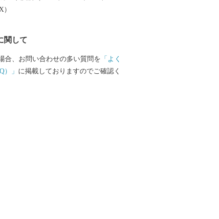
清酒は辛党の方でなくても納得の大変美
EX）
す。 日本酒党なら是非とも飲
たい全国的な銘柄のお酒もご準備してお
に関して
わせて作ったヨーグルトのお酒などは女
場合、お問い合わせの多い質問を
「よく
のほかにも、二百年もの歴
Q）」
に掲載しておりますのでご確認く
さんが作る味噌や醤油などの発酵食品の
ずみずしい季節の野菜や果物等多数提供
統的な手仕事の工芸
で人気の最新ビーズクッションなど取り
るため、事業者
津坂下町も一丸となって頑張っておりま
の変わらぬご支援を賜りますようお願い
。
長 古 川 庄 平