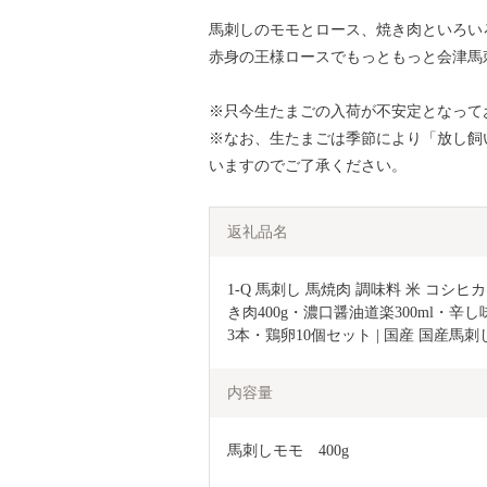
馬刺しのモモとロース、焼き肉といろい
赤身の王様ロースでもっともっと会津馬
※只今生たまごの入荷が不安定となって
※なお、生たまごは季節により「放し飼
いますのでご了承ください。
返礼品名
1-Q 馬刺し 馬焼肉 調味料 米 コシヒ
き肉400g・濃口醤油道楽300ml・辛
3本・鶏卵10個セット | 国産 国産馬
内容量
馬刺しモモ　400g