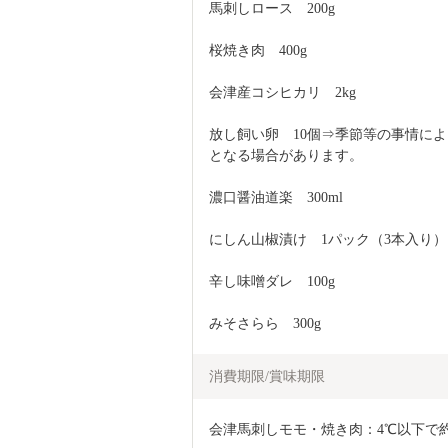
馬刺しロース　200g
桜焼き肉　400g
会津産コシヒカリ　2kg
放し飼い卵　10個⇒季節等の事情に
となる場合があります。
濃口醤油道楽　300ml
にしん山椒漬け　1パック（3本入り）
辛し味噌ダレ　100g
みそさらら　300g
消費期限/賞味期限
会津馬刺しモモ・焼き肉：4℃以下で