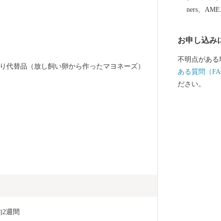
酒米を使った
ners、AM
味しいお酒が目白押しで
んでいただき
お申し込み
ります。 濃厚クリーミィでミルキーなヨーグルトや、
清酒と組み合
不明点がある
より代替品（放し飼い卵から作ったマヨネーズ）
性の方にも人気のお品。 こ
ある質問（FA
史のある醸造
ださい。
数々。 山々に囲まれた寒暖差のある土地でつくられ
た、甘くてみ
いたしております。 さらには、伝
品から日本中
揃えております。 地域産業を盛り立て
さんはじめ会
すので、皆様
申し上げます
会津坂下町
約2週間