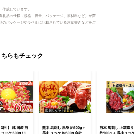
、作成しています。
返礼品の仕様（規格、容量、パッケージ、原材料など）が変
品のパッケージやラベルに記載されている注意書きなどをご
こちらもチェック
 3回 】 純 国産 熊
熊本 馬刺し 赤身 約500g＋
熊本 馬刺し 上霜降り 
ユッケ 600g ( 150
馬肉 ユッケ 約500g 合計約1
約500g ＋ 馬肉ユッケ