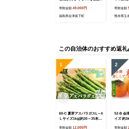
ット | 国産 国産馬刺し 会津
g × 4パ
49,000円
寄附金額
寄附金額
馬刺しモモ バラスライス 新
おにく 馬
鮮 馬焼肉 馬ユッケ 特製辛
っけ 桜ユ
福島県会津坂下町
熊本県玉
し味噌ダレ 冷蔵 冷蔵出荷
専用タレ
この自治体のおすすめ返礼
1
2
60-C 夏芽アスパラガスL～4
52-B 
Ｌサイズ1kg(約30～35本)
イズ 約3k
※2026年7月～発送
もの 果物
12,000円
寄附金額
寄附金額
直送 福島