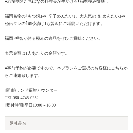
●老舗割烹たちばなの料理長が手がける｢福智極み御膳｣。
福岡名物の｢もつ鍋｣や｢辛子めんたい｣、大人気の｢鮭めんたい｣や
秘伝タレの｢鯛茶漬け｣も贅沢にご堪能いただけます。
福岡･福智が誇る極みの逸品をぜひご賞味ください。
表示金額は1人あたりの金額です。
●事前予約が必要ですので、本プランをご選択のお客様にこちらか
らご連絡致します。
[問]旅ランド福智カウンター
TEL080-4745-0252
[受付時間]平日10:00～16:00
返礼品名