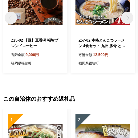
Z25-02 【豆】豆香洞 福智ブ
Z57-02 本格とんこつラーメ
レンドコーヒー
ン 4食セット 九州 豚骨 とん
こつ 本格 ラーメン らーめん
9,000円
12,500円
寄附金額
寄附金額
ランチ 濃厚 コク 常温 便利
福岡 博多 グルメ 名物 細麺
福岡県福智町
福岡県福智町
福智町 福岡県
この自治体のおすすめ返礼品
1
2