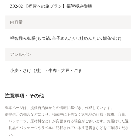
Z92-02 【福智への旅プラン】福智極み御膳
内容量
福智極み御膳(もつ鍋､辛子めんたい､鮭めんたい､鯛茶漬け)
アレルゲン
小麦・さけ（鮭）・牛肉・大豆・ごま
注意事項・その他
本ページは、提供自治体からの情報に基づき、作成しています。
提供元の都合などにより、掲載中に予告なく返礼品の仕様（規格、容量、
パッケージ、原材料など）が変更される場合がございます。お届けした返
礼品のパッケージやラベルに記載されている注意書きなどをご確認くださ
い。