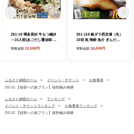
Z61-19 博多若杉 牛もつ鍋(8
Z61-119 銀ダラ西京漬（生）
～10人前)あごだし醤油味 累
16切 魚 海鮮 魚介 ぎんだら
計600万食突破 もつ鍋 ホル
ギフト 贈答 おかず おつまみ
22,000円
16,000円
寄附金額
寄附金額
モン 肉 鍋 福岡 博多 もつ鍋
モツ鍋 国産 醤油 あごだし モ
ツ もつ 鍋セット もつ鍋 モツ
鍋 しょうゆ リピート 人気 お
すすめ 国産牛 国産 麺 ちゃん
ぽん 大容量
ふるさと納税ホーム
イベント・チケット
お食事券
Z92-02 【福智への旅プラン】福智極み御膳
ふるさと納税ホーム
ランキング
イベント・チケットランキング
お食事券ランキング
Z92-02 【福智への旅プラン】福智極み御膳