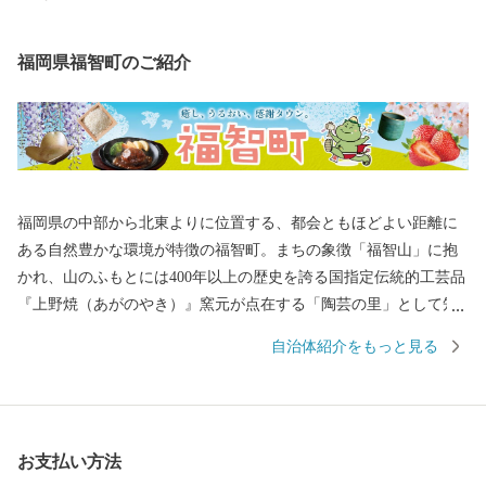
福岡県福智町のご紹介
福岡県の中部から北東よりに位置する、都会ともほどよい距離に
ある自然豊かな環境が特徴の福智町。まちの象徴「福智山」に抱
かれ、山のふもとには400年以上の歴史を誇る国指定伝統的工芸品
『上野焼（あがのやき）』窯元が点在する「陶芸の里」として知
られています。 町内には、福智修験ゆかりの文化財や足利尊氏ゆ
自治体紹介をもっと見る
かりの古刹「興国寺」、宮本武蔵ゆかりの「常立寺」などが点
在。 福岡県内最大最古で樹齢６百年のエドヒガン「虎尾桜」や樹
齢５百年の大藤「迎接の藤」、上野峡の瀑布「白糸の滝」など、
天然資源にも彩られています。かつては、わが国のエネルギーを
お支払い方法
支えた筑豊炭田の一角として、屈指の鉱山を有する炭鉱の町とし