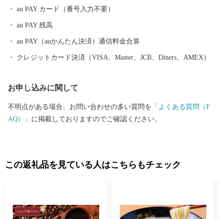
て栄え、 近代化遺産も残されており、「かもめの水兵さん」や
au PAY カード（番号入力不要）
「うれしいひなまつり」など、数々の名曲を残した作曲家・河村
au PAY 残高
光陽の生誕地でもあることから、「童謡の里」として音楽の町づ
くりも展開しています。 まちには心と体も癒される良質な温泉を
au PAY（auかんたん決済）通信料金合算
楽しめるほか、『赤池梨』をはじめとする『とよみつひめ（いち
クレジットカード決済（VISA、Master、JCB、Diners、AMEX）
じく）』や『あまおう苺』など多くの特産品もあります。また、
町のメーンイベント『福智スイーツ大茶会』や、きらびやかな電
お申し込みに関して
飾山笠とかき手の迫力が魅力の『山笠競演会』など、年間を通し
て多数の催しを開催。 ふるさと納税では、ブランド肉やお米、フ
不明点がある場合、お問い合わせの多い質問を
「よくある質問（F
ルーツやスイーツなど、生産者のまごころと愛情が詰まった自慢
AQ）」
に掲載しておりますのでご確認ください。
の逸品をご寄附のお礼の品として、福岡と福智が誇る魅力を発信
し、地域ブランド化を展開しています。 【お申込みとお礼の品の
お届けについて】 ・福智町外にお住まいの方で、ご寄附いただい
た皆様にまちの魅力を凝縮したお礼の品をお送りします。 ・お届
この返礼品を見ている人はこちらもチェック
け日に関しましてはお礼の品により異なりますため、各ページの
「発送期日」をご確認くださいませ。