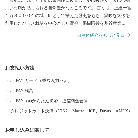
一宮町は、九十九里浜の最南端に位置し、冬は暖かく、夏は心地
よい海風が感じられる自然豊かなところです。 古くは、上総一宮
１万３０００石の城下町として栄えた歴史をもち、温暖な気候を
利用したハウス栽培を中心とした野菜・果樹園芸を基幹産業にし
ています。 緑と海と太陽に恵まれた自然条件により、昔は東京近
自治体紹介をもっと見る
郊屈指のリゾート地として有名でしたが、近年は年間を通じて良
質な波が打ち寄せるサーフィンポイントが 複数存在していること
もあり多くのサーファーが訪れる町となっています。 その中でも
『釣ヶ崎海岸（通称：志田下ポイント）』は別名『波乗り道場』
お支払い方法
とも呼ばれ、プロサーファーやハイレベルなサーファーから絶大
な支持を得ており、 東京２０２０オリンピック競技大会のサーフ
au PAY カード（番号入力不要）
ィン競技会場となった場所です！ また、東京駅からJR特急「わか
au PAY 残高
しお」で約60分、快速電車で直通約90分という便利さにより、首
都圏への通勤圏としても発展を続けています！
au PAY（auかんたん決済）通信料金合算
クレジットカード決済（VISA、Master、JCB、Diners、AMEX）
お申し込みに関して