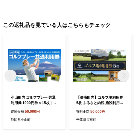
この返礼品を見ている人はこちらもチェック
小山町内 ゴルフプレー 共通
【長南町内】ゴルフ場利用券
利用券 1000円券 × 15枚 | ゴ
5枚 ふるさと納税 施設利用券
ルフ ゴルフ場 ゴルフ場プレ
ゴルフ ごるふ GOLF ゴルフ
50,000円
50,000円
寄附金額
寄附金額
ー券 ゴルフ利用券 ゴルフプ
場 利用券 ゴルフ場利用券 ゴ
レー券 ゴルフ場利用券 golf
ルフ場プレー券 ゴルフプレ
静岡県小山町
千葉県長南町
GOLF ごるふ ゴルフ場 チケ
ー券 プレー券 ゴルフプレー
ット 施設利用券 ちけっと 利
コース利用券 千葉県 長南町