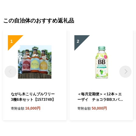
用券 プレー券 体験 ごるふ場
送料無料 CNR005
ごるふ場利用券 ゴルフ場利
用権 静岡県 小山町
この自治体のおすすめ返礼品
1
2
ながら木こりんブルワリー
＜毎月定期便＞＜12本＞エ
3種6本セット【1573749】
ーザイ チョコラBBスパー
クリング マスカット味全5
16,000円
50,000円
寄附金額
寄附金額
回【4062801】