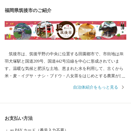
福岡県筑後市のご紹介
筑後市は、筑後平野の中央に位置する田園都市で、市街地はJR
羽犬塚駅と国道209号、国道442号沿線を中心に形成されていま
す。温暖な気候と肥沃な土地、恵まれた水を利用して、古くから
米・麦・イグサ・ナシ・ブドウ・八女茶をはじめとする農業が盛
んに行われてきました。また、交通の便の良さを生かして企業誘
自治体紹介をもっと見る
致にも力を入れ、たくさんの製造業企業が立地しています。 平
成28年には九州新幹線筑後船小屋駅西側に福岡ソフトバンクホー
クスファーム本拠地である「HAWKSベースボールパーク筑後」が
開業。駅周辺には県営筑後広域公園や芸術文化交流施設「九州芸
お支払い方法
文館」等の整備も進み、筑後地域の玄関口として発展を続けてい
ます。
au PAY カード（番号入力不要）