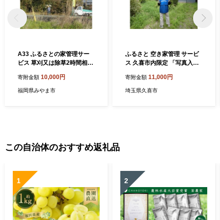
A33 ふるさとの家管理サー
ふるさと 空き家管理 サービ
ビス 草刈又は除草2時間相当
ス 久喜市内限定 「写真入り
家管理 ふるさと 管理サービ
報告書」 | 代行サービス 空き
10,000円
11,000円
寄附金額
寄附金額
ス 実家 親戚 空き家 お手入れ
家 家屋 手入れ 玄関掃除 ポス
ト確認 故郷 埼玉県 久喜市
福岡県みやま市
埼玉県久喜市
この自治体のおすすめ返礼品
1
2