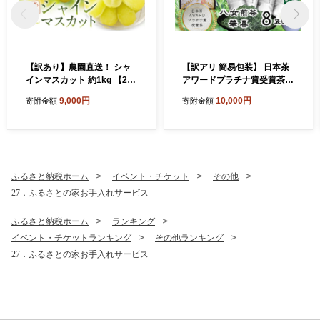
【訳あり】農園直送！ シャ
【訳アリ 簡易包装】 日本茶
インマスカット 約1kg 【202
アワードプラチナ賞受賞茶
6年9月上旬から10月上旬発
八女茶農家が自宅で飲むお茶
9,000円
10,000円
寄附金額
寄附金額
送予定】 ぶどう マスカット
「煎茶 華喜 hanayagi」 80g
果物 フルーツ
×8袋 お茶 日本茶 緑茶 八女
茶 煎茶
ふるさと納税ホーム
イベント・チケット
その他
27．ふるさとの家お手入れサービス
ふるさと納税ホーム
ランキング
イベント・チケットランキング
その他ランキング
27．ふるさとの家お手入れサービス