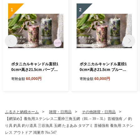
1
2
ボタニカルキャンドル直径1
ボタニカルキャンドル直径1
0cm×高さ21.5cm パープル
0cm×高さ21.5cm ブルー系
系 ／ ボタニカルキャンドル
／ ボタニカルキャンドル ド
60,000円
60,000円
寄附金額
寄附金額
ドライフラワーキャンドル
ライフラワーキャンドル 観
観賞用キャンドル フラワー
賞用キャンドル フラワーキ
キャンドル インテリア 雑貨
ャンドル インテリア 雑貨 ナ
ナチュラルインテリア 北欧
チュラルインテリア 北欧イ
インテリア ギフト プレゼン
ンテリア ギフト プレゼント
ト 誕生日 新築祝い おしゃれ
誕生日 新築祝い おしゃれ 癒
ふるさと納税ホーム
雑貨・日用品
その他雑貨・日用品
癒し空間 季節の花 ドライフ
し空間 季節の花 ドライフラ
【網深め】養魚用ステンレス二重枠三角玉網（BL－39－3L）首補強有 ／ 釣
ラワー 埼玉県 No.638-06
ワー 埼玉県 No.638-05
り具 釣具 釣り道具 三谷漁具 玉網 たまあみ タマアミ 首補強有 養魚用 ステン
レス アウトドア 鴻巣市 No.547