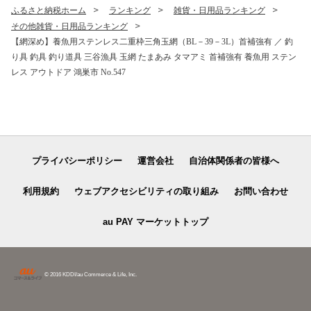
ふるさと納税ホーム
ランキング
雑貨・日用品ランキング
その他雑貨・日用品ランキング
【網深め】養魚用ステンレス二重枠三角玉網（BL－39－3L）首補強有 ／ 釣
り具 釣具 釣り道具 三谷漁具 玉網 たまあみ タマアミ 首補強有 養魚用 ステン
レス アウトドア 鴻巣市 No.547
プライバシーポリシー
運営会社
自治体関係者の皆様へ
利用規約
ウェブアクセシビリティの取り組み
お問い合わせ
au PAY マーケットトップ
© 2016 KDDI/au Commerce & Life, Inc.