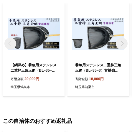
【網深め】養魚用ステンレス
養魚用ステンレス二重枠三角
二重枠三角玉網（BL−35−3
玉網（BL−35−3）首補強有
L）首補強有 ／ 釣り具 釣具
／ 釣り具 釣具 釣り道具 三谷
20,000円
18,000円
寄附金額
寄附金額
釣り道具 三谷漁具 玉網 たま
漁具 玉網 たまあみ タマアミ
あみ タマアミ 首補強有 養魚
首補強有 養魚用 ステンレス
埼玉県鴻巣市
埼玉県鴻巣市
用 ステンレス アウトドア 鴻
アウトドア 鴻巣市 No.544
巣市 No.545
この自治体のおすすめ返礼品