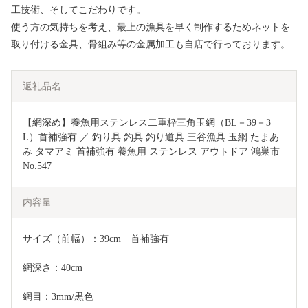
工技術、そしてこだわりです。
使う方の気持ちを考え、最上の漁具を早く制作するためネットを
取り付ける金具、骨組み等の金属加工も自店で行っております。
返礼品名
【網深め】養魚用ステンレス二重枠三角玉網（BL－39－3
L）首補強有 ／ 釣り具 釣具 釣り道具 三谷漁具 玉網 たまあ
み タマアミ 首補強有 養魚用 ステンレス アウトドア 鴻巣市 
No.547
内容量
サイズ（前幅）：39cm　首補強有
網深さ：40cm
網目：3mm/黒色