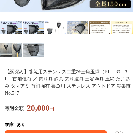
【網深め】養魚用ステンレス二重枠三角玉網（BL－39－3
L）首補強有 ／ 釣り具 釣具 釣り道具 三谷漁具 玉網 たまあ
み タマアミ 首補強有 養魚用 ステンレス アウトドア 鴻巣市
No.547
20,000
寄附金額
円
在庫: あり