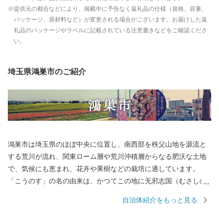
提供元の都合などにより、掲載中に予告なく返礼品の仕様（規格、容量、
パッケージ、原材料など）が変更される場合がございます。お届けした返
礼品のパッケージやラベルに記載されている注意書きなどをご確認くださ
い。
埼玉県鴻巣市のご紹介
鴻巣市は埼玉県のほぼ中央に位置し、南西部を秩父山地を源流と
する荒川が流れ、関東ローム層や荒川沖積層からなる肥沃な土地
で、気候にも恵まれ、花卉や果樹などの栽培に適しています。
「こうのす」の名の由来は、かつてこの地に无邪志国（むさしの
くに）の国府が置かれたことから「国府の州」が「こうのす」と
自治体紹介をもっと見る
転じ、後に「鴻（こうのとり）伝説」から「鴻巣」の字を当てる
ようになったと伝えられています。 昭和29年に1町5村（鴻巣町、