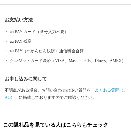
箕田村、田間宮村、馬室村、笠原村、常光村）が合併して県内17
番目の市として誕生した本市は、江戸時代には中山道の宿場町と
お支払い方法
して栄え、380年余の伝統を誇る「ひな人形のまち」として、また
近年では「花のまち」としても全国にその名が知られています。
au PAY カード（番号入力不要）
平成17年10月1日に、吹上町、川里町と合併し、新鴻巣市が誕生し
au PAY 残高
ました。 現在では首都圏50キロメートル圏内という地理的条件に
恵まれ、県央部の中核都市として発展を続けています。
au PAY（auかんたん決済）通信料金合算
クレジットカード決済（VISA、Master、JCB、Diners、AMEX）
お申し込みに関して
不明点がある場合、お問い合わせの多い質問を
「よくある質問（F
AQ）」
に掲載しておりますのでご確認ください。
この返礼品を見ている人はこちらもチェック