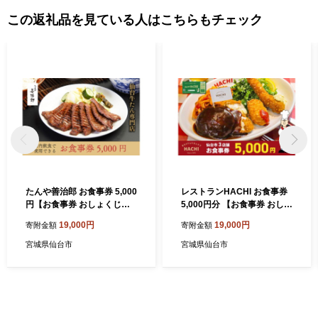
この返礼品を見ている人はこちらもチェック
たんや善治郎 お食事券 5,000
レストランHACHI お食事券
円【お食事券 おしょくじけ
5,000円分 【お食事券 おしょ
ん 仙台 牛たん レストラン グ
くじけん 仙台 レストラン グ
19,000円
19,000円
寄附金額
寄附金額
ルメ チケット 地元 人気 イベ
ルメ チケット ハンバーグ ナ
ント ディナー ランチ 外食 ギ
ポリタン 地元 人気 イベント
宮城県仙台市
宮城県仙台市
フト 贈り物 食事 宴会 会食
ディナー ランチ 外食 ギフト
食べ歩き 和食 旅行 観光 記念
贈り物 食事 宴会 会食 食べ歩
日 プレゼント 予約 ご褒美 】
き 洋食 旅行 観光 記念日 プ
レゼント】