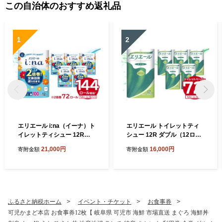
この自治体のおすすめ返礼品
1
2
エリエール i:na（イーナ）ト
エリエール トイレットティ
イレットティシュー 12Rシ
シュー 12R ダブル（12ロー
ングル（100m巻）（12ロー
ル×6パック） 【 トイレット
21,000円
16,000円
寄附金額
寄附金額
ル×6パック） 【 トイレット
ペーパー 香り付き 30m巻 日
ペーパー 2倍 巻 エコ フロー
用品 トイレ 新生活 備蓄 防災
ラル 日用品 トイレ 香り付き
消耗品 生活雑貨 生活用品 ス
新生活 備蓄 防災 消耗品 生活
トック パルプ100％ 岐阜県
雑貨 生活用品 コンパクト 岐
可児市 】
阜県 可児市 】
ふるさと納税ホーム
イベント・チケット
お食事券
可児かまど本店 お食事券12枚【 岐阜県 可児市 海鮮 市場直送 まぐろ 海鮮丼