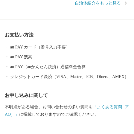
自治体紹介をもっと見る
多くの方が毎年訪れています。 国指定史跡長塚古墳、銅たく発掘
の地など多くの遺跡が分布し、戦国時代には明智光秀出生地の明
智（長山）城や森蘭丸出生地の金山城など多くの城が築かれまし
た。 また、安土桃山時代から江戸時代のはじめの窯跡がいくつも
お支払い方法
あり、志野などの焼き物がつくられました。中でも国宝の志野茶
わん「卯花墻」がつくられ、人間国宝・荒川豊蔵が作陶を行った
au PAY カード（番号入力不要）
久々利大萱は“美濃桃山陶の聖地”と呼ばれています。 素晴らしい
au PAY 残高
自然、歴史、文化を次の世代に引き継ぎ、「若い世代が住みたい
と感じる魅力あるまち」「住みごこち一番・可児」を目指してい
au PAY（auかんたん決済）通信料金合算
ます！ 皆さんの温かいご支援をお待ちしております。 申し込み後
クレジットカード決済（VISA、Master、JCB、Diners、AMEX）
の内容変更・寄附金受領証明書・ワンストップ特例申請書 ■お問
い合わせ先 可児市ふるさと納税サポート室 (営業時間：９時
お申し込みに関して
～１８時 ※土・日・祝、年末年始は除く。) 電話：050-5527-2
027 メールアドレス：support@kani.furusato-lg.jp 【ワンストップ
不明点がある場合、お問い合わせの多い質問を
「よくある質問（F
特例申請書の提出期限等】 提出期限 令和8年1月10日（土）必着
AQ）」
に掲載しておりますのでご確認ください。
送付先 〒519-0401 三重県度会郡玉城町世古501
可児市ふるさと納税ワンストップ受付センター 宛 ※可児市で
は、ワンストップ特例申請受付を外部委託しています。