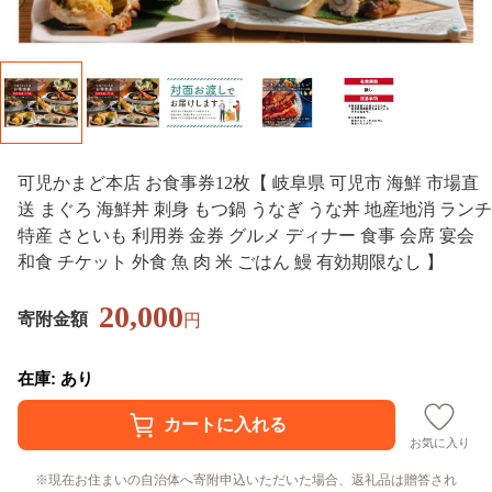
可児かまど本店 お食事券12枚【 岐阜県 可児市 海鮮 市場直
送 まぐろ 海鮮丼 刺身 もつ鍋 うなぎ うな丼 地産地消 ランチ
特産 さといも 利用券 金券 グルメ ディナー 食事 会席 宴会
和食 チケット 外食 魚 肉 米 ごはん 鰻 有効期限なし 】
20,000
寄附金額
円
在庫: あり
お気に入り
現在お住まいの自治体へ寄附申込いただいた場合、返礼品は贈答され