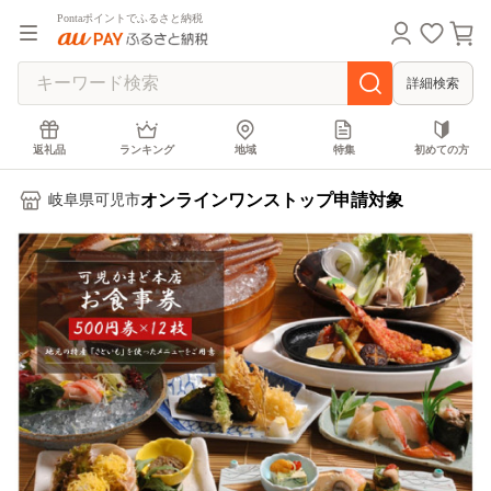
Pontaポイントでふるさと納税
詳細検索
返礼品
ランキング
地域
特集
初めての方
オンラインワンストップ申請対象
岐阜県可児市