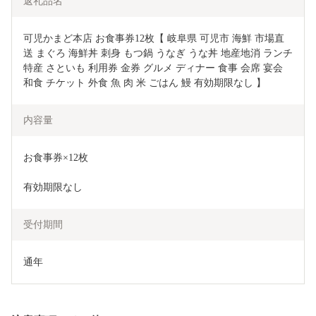
返礼品名
可児かまど本店 お食事券12枚【 岐阜県 可児市 海鮮 市場直
送 まぐろ 海鮮丼 刺身 もつ鍋 うなぎ うな丼 地産地消 ランチ 
特産 さといも 利用券 金券 グルメ ディナー 食事 会席 宴会 
和食 チケット 外食 魚 肉 米 ごはん 鰻 有効期限なし 】
内容量
お食事券×12枚
有効期限なし
受付期間
通年