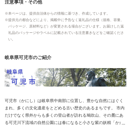
注意事項・その他
本ページは、提供自治体からの情報に基づき、作成しています。
提供元の都合などにより、掲載中に予告なく返礼品の仕様（規格、容量、
パッケージ、原材料など）が変更される場合がございます。お届けした返
礼品のパッケージやラベルに記載されている注意書きなどをご確認くださ
い。
岐阜県可児市のご紹介
可児市（かにし）は岐阜県中南部に位置し、豊かな自然にはぐく
まれ、多くの文化遺産をとどめる古い歴史のあるまちです。 市内
だけでなく県外からも多くの登山者が訪れる鳩吹山、その麓にあ
る可児川下流域の自然公園には春になると小さな紫の妖精「かた
くり」の花が咲き誇り、紫の絨毯を敷き詰めたかのような光景に