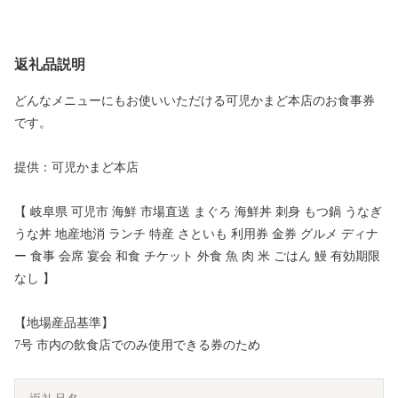
返礼品説明
どんなメニューにもお使いいただける可児かまど本店のお食事券
です。
提供：可児かまど本店
【 岐阜県 可児市 海鮮 市場直送 まぐろ 海鮮丼 刺身 もつ鍋 うなぎ
うな丼 地産地消 ランチ 特産 さといも 利用券 金券 グルメ ディナ
ー 食事 会席 宴会 和食 チケット 外食 魚 肉 米 ごはん 鰻 有効期限
なし 】
【地場産品基準】
7号 市内の飲食店でのみ使用できる券のため