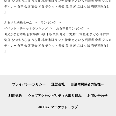
刺身 もつ鍋 うなぎ うな丼 地産地消 ランチ 特産 さといも 利用券 金券 グルメ
ディナー 食事 会席 宴会 和食 チケット 外食 魚 肉 米 ごはん 鰻 有効期限なし
】
ふるさと納税ホーム
ランキング
イベント・チケットランキング
お食事券ランキング
可児かまど本店 お食事券12枚【 岐阜県 可児市 海鮮 市場直送 まぐろ 海鮮丼
刺身 もつ鍋 うなぎ うな丼 地産地消 ランチ 特産 さといも 利用券 金券 グルメ
ディナー 食事 会席 宴会 和食 チケット 外食 魚 肉 米 ごはん 鰻 有効期限なし
】
プライバシーポリシー
運営会社
自治体関係者の皆様へ
利用規約
ウェブアクセシビリティの取り組み
お問い合わせ
au PAY マーケットトップ