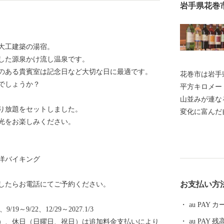
岩手県花巻
大工建築の湯宿。
した源泉かけ流し温泉です。
のある貴賓室は記念日など大切な日に最適です。
花巻市は岩手県
でしょうか？
平方キロメー
山並みが連な
乗り放題をセットしました。
変化に富んだ
光をお楽しみください。
西部には、奥
があります。
ぼる湯けむり
洋バイキング
緒豊かな風景
五郎などの世
お支払い方
したらお電話にてご予約ください。
に、早池峰神
氏のひとつ南
au PAY
/19～9/22、12/29～2027.1/3
れた技術が多
au PAY 残
）、休日（日曜日、祝日）は追加料金支払いにより