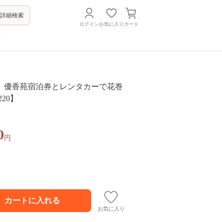
詳細検索
ログイン
お気に入り
カート
方
 優香苑宿泊券とレンタカーで花巻
20】
0
円
お気に入り