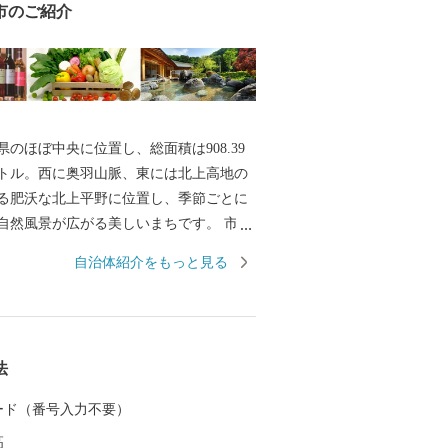
市のご紹介
のほぼ中央に位置し、総面積は908.39
トル。西に奥羽山脈、東には北上高地の
る肥沃な北上平野に位置し、季節ごとに
自然風景が広がる美しいまちです。 市の
羽山脈の渓谷沿いに湧き出る花巻温泉郷
自治体紹介をもっと見る
周辺は県立自然公園に指定され、立ちの
と深山の緑、目の前を流れる清流が、情
を醸し出します。 また、宮沢賢治や萬鉄
界的に知られる先人を輩出するととも
法
楽や鹿踊りなどの郷土芸能、日本三大杜
部杜氏、さき織り、ホームスパン等の優
 カード（番号入力不要）
く伝えられています。さらに、岩手県内
高