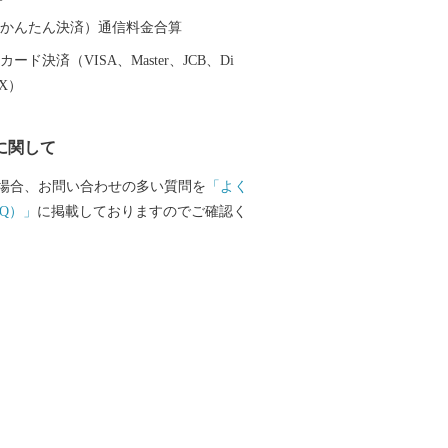
港があり、東北新幹線新花巻駅や東北自
横断自動車道などの高速交通網が整備さ
（auかんたん決済）通信料金合算
東北の高速交通網の結節点という極めて
ード決済（VISA、Master、JCB、Di
性を有しています。
EX）
に関して
場合、お問い合わせの多い質問を
「よく
Q）」
に掲載しておりますのでご確認く