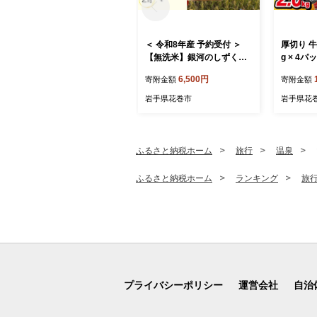
＜ 令和8年産 予約受付 ＞
厚切り 牛
【無洗米】銀河のしずく厳
g × 4パ
選プレミアム（減農薬・減
6,500円
寄附金額
寄附金額
化学肥料）2kg 【2083】
岩手県花巻市
岩手県花
ふるさと納税ホーム
旅行
温泉
ふるさと納税ホーム
ランキング
旅
プライバシーポリシー
運営会社
自治