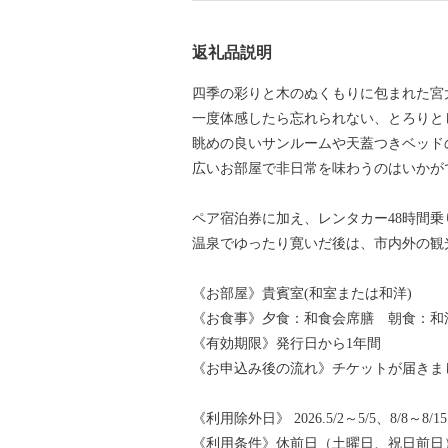
返礼品説明
四季の彩りと木のぬくもりに包まれた宮
一度体感したら忘れられない、とろりと
眺めの良いサンルームや天蓋つきベッド
広いお部屋で非日常を味わうのはいかが
ペア宿泊券に加え、レンタカー48時間
温泉でゆったり寛いだ後は、市内外の観
《お部屋》貴賓室(和室または和洋)
《お食事》夕食：和食会席膳 朝食：和
《有効期限》発行日から1年間
《お申込み後の流れ》チケットが届きま
《利用除外日》 2026.5/2～5/5、8/8～8/15、9
《利用条件》休前日（土曜日、祝日前日