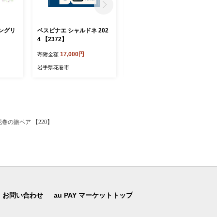
ングリ
ベスピナエ シャルドネ 202
ベスピナエ ソーヴィニヨ
4 【2372】
ンブラン 2025 【2374】
17,000円
16,000円
寄附金額
寄附金額
岩手県花巻市
岩手県花巻市
の旅ペア 【220】
お問い合わせ
au PAY マーケットトップ