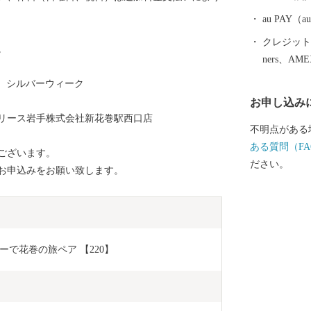
唯一の花巻空
動車道、東北
au PAY
れるなど、北
クレジットカ
。
恵まれた拠点
ners、AM
、シルバーウィーク
お申し込み
リース岩手株式会社新花巻駅西口店
不明点がある
ある質問（FA
ございます。
ださい。
お申込みをお願い致します。
で花巻の旅ペア 【220】