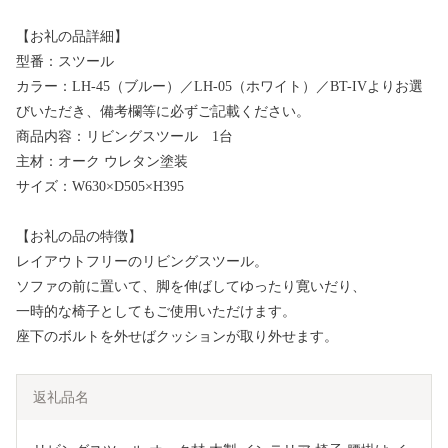
【お礼の品詳細】
型番：スツール
カラー：LH-45（ブルー）／LH-05（ホワイト）／BT-IVよりお選
びいただき、備考欄等に必ずご記載ください。
商品内容：リビングスツール 1台
主材：オーク ウレタン塗装
サイズ：W630×D505×H395
【お礼の品の特徴】
レイアウトフリーのリビングスツール。
ソファの前に置いて、脚を伸ばしてゆったり寛いだり、
一時的な椅子としてもご使用いただけます。
座下のボルトを外せばクッションが取り外せます。
返礼品名