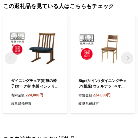
継がれています。 【商品の発送につきまして】 お礼の品は、決済
この返礼品を見ている人はこちらもチェック
完了後に発送を行いますので、郵便振込や銀行振込等の決済方法
を選択された方は、なるべく早くご入金いただきますようお願い
申し上げます。 また、クレジットカード決済につきましても入力
情報不備等の原因によって決済がうまくいっていない場合もござ
います。そのような場合はお申込み直後にメールにてご連絡いた
しますのでご確認ください。 入金日によっては商品をご用意でき
ない場合もございます。ご注意ください。 また、寄附者の都合に
より返礼品がお届けできない場合、返礼品の再送は致しません。
あらかじめご了承ください。
ダイニングチェア(肘無の椅
Sign(サイン) ダイニングチェ
子)オーク材 木製 インテリア
ア(板座) ウォルナット×オー
椅子 腰掛け イス いす キッチ
ク材 飛騨の家具 イバタイン
224,000円
224,000円
寄附金額
寄附金額
ン ダイニング おしゃれ 飛騨
テリア ウォールナット材 オ
の家具 イバタインテリア DC
ーク材 椅子 いす 飛騨の匠 家
岐阜県飛騨市
岐阜県飛騨市
L-49（肘無）KB
具 天然木 DCL-180