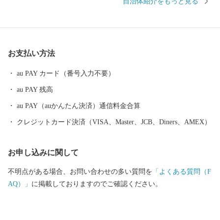
自治体紹介をもっと見る
鉄金属製錬業や医薬品、自動車部品、セラミック製品、電子部
品、給水栓、砥石、木製家具など様々な製造業があります。ま
た、農業では、飛騨牛に代表される肉牛畜産や高冷地野菜のトマ
トやほうれん草などが盛んに行われています。 ■自然景勝地に恵
お支払い方法
まれた地 標高3,000m越えの北アルプス連峰につながる北ノ俣
岳、天生（河合町）・池ヶ原（宮川町）・深洞（神岡町）の三湿
au PAY カード（番号入力不要）
原、天生県立自然公園・奥飛騨数河流葉県立自然公園など、多く
au PAY 残高
の自然資源が点在しています。 ■個性ある地域資源 市内には、
東京大学素粒子研究施設「スーパーカミオカンデ」をはじめとし
au PAY（auかんたん決済）通信料金合算
た宇宙科学研究施設、NHKさくらの舞台となった「白壁土蔵と瀬
クレジットカード決済（VISA、Master、JCB、Diners、AMEX）
戸川・古い町並み」、かおり風景100選に選ばれた棚田と板倉が残
る農山村の原風景、豊かな自然と水・雪を活かした酒づくりな
お申し込みに関して
ど、多彩で個性にあふれた地域資源が存在します。 ■伝統芸能文
化が残る地 毎年4月19日・20日に行われる「国の重要無形民俗
不明点がある場合、お問い合わせの多い質問を
「よくある質問（F
文化財 古川祭（起し太鼓）」、河合町「小雀獅子」、宮川町
AQ）」
に掲載しておりますのでご確認ください。
「へんべ獅子」、神岡町「神岡祭（時代行列）」などの代表的な
伝統文化が継承されています。また、伝統産業として、「和ろう
そく」、「飛騨春慶」、「山中和紙」などが長い歴史の中で受け