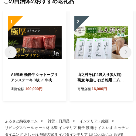
この自治体のおすすめ返礼品
1
2
A5等級 飛騨牛 シャトーブリ
山之村そば 4袋入り(8人前)
アンステーキ 3枚 ／ 牛肉 和
蕎麦 年越しそば 乾麺 二八そ
牛 肉 ヒレ ステーキ にく 国
ば 乾麺 常温保存 麺 飛騨市
100,000円
16,000円
寄附金額
寄附金額
産 極厚 厚切り 飛騨市 フィレ
シャトーブリアン しゃとー
ぶりあん ひれ すてーき 肉 に
く ヒレステーキ ステーキ肉
黒毛和牛 飛騨牛 国産 飛騨岐
阜人 a5 A5 a5等級 岐阜 希少
ふるさと納税ホーム
雑貨・日用品
インテリア・絵画
希少部位 1頭買い わぎゅう
リビングスツール オーク材 木製 インテリア 椅子 腰掛け イス いす キッチン
ダイニング おしゃれ 飛騨の家具 イバタインテリア LS-155 KB / LS-83WR