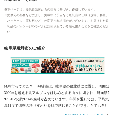
本ページは、提供自治体からの情報に基づき、作成しています。
提供元の都合などにより、掲載中に予告なく返礼品の仕様（規格、容量、
パッケージ、原材料など）が変更される場合がございます。お届けした返
礼品のパッケージやラベルに記載されている注意書きなどをご確認くださ
い。
岐阜県飛騨市のご紹介
飛騨市ってどこ？ 飛騨市は、岐阜県の最北端に位置し、周囲は
3000mを超える北アルプスをはじめとする山々に囲まれ、総面積7
92.31㎢の約92%を森林が占めています。年間を通しては、平均気
温11度で四季の移り変わりを肌で感じることができ、とても自然
に恵まれた地域です。 飛騨市4つの特徴 ■産業の状況 市内には非