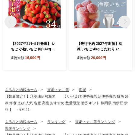
【2027年2月~5月発送】 い
【先行予約 2027年出荷】冷
ちご 小粒いちご 約3.4kg 恋
凍 いちご 4kg こだわり いち
みのり かおり野 こだわり い
ご フローズン 冷凍 イチゴ st
16,000円
20,000円
寄附金額
寄附金額
ちご 大容量 加工用 イチゴ st
rawberry 苺 新鮮 朝摘み 朝
rawberry 苺 新鮮 朝摘み 朝
採り 産直 産地直送 安心安全
採り 産直 産地直送 安心安全
ichigo itigo いちご 苺 果物 フ
ichigo itigo いちご 苺 果物 フ
ルーツ くだもの ギフト プレ
ルーツ くだもの ギフト プレ
ゼント 贈物 贈答 ケーキ ジャ
ゼント 贈物 贈答 ケーキ ふる
ム ふるさと納税 ふるさと納
ふるさと納税ホーム
海老・カニ等
海老
さと納税 ふるさと納税苺 い
税苺 いちご 静岡県 南伊豆町
【数量限定！】活冷凍伊勢海老 【 いせえび 伊勢海老 活伊勢海老 鮮魚 冷
ちご 静岡県 南伊豆町 みなみ
みなみのいちご園 <AA-28
凍 海老 えび 人気 名産 高級 おすすめ 数量限定 贈答 ギフト 静岡県 南伊豆 伊
のいちご園 <AA-29>
>
豆 】 <AM-11>
ふるさと納税ホーム
ランキング
海老・カニ等ランキング
海老ランキング