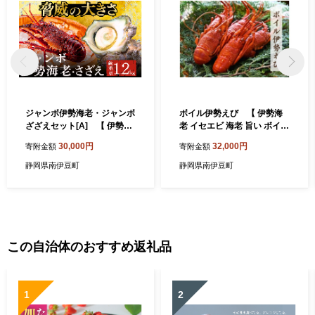
ジャンボ伊勢海老・ジャンボ
ボイル伊勢えび 【 伊勢海
ざざえセット[A] 【 伊勢海
老 イセエビ 海老 旨い ボイル
老 いせえび 鮮魚 海老 えび
海鮮 伊豆 南伊豆 静岡 ふるさ
30,000円
32,000円
寄附金額
寄附金額
さざえ サザエ 人気 名産 高級
と納税 】
おすすめ 数量限定 贈答 静岡
静岡県南伊豆町
静岡県南伊豆町
県 南伊豆 伊豆 】
この自治体のおすすめ返礼品
1
2