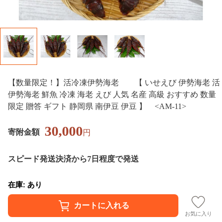
【数量限定！】活冷凍伊勢海老 【 いせえび 伊勢海老 活
伊勢海老 鮮魚 冷凍 海老 えび 人気 名産 高級 おすすめ 数量
限定 贈答 ギフト 静岡県 南伊豆 伊豆 】 <AM-11>
30,000
寄附金額
円
スピード発送
決済から7日程度で発送
在庫: あり
お気に入り