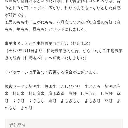
ル豊富な雪解け水といった好条件下で育まれるコシヒカリは、旨
みと甘みが口いっぱいに広がり、粘りのあるもっちりとした食感
が好評です。
地元のもち米「こがねもち」を丹念につきあげた自慢のお餅（白
もち、草もち、豆もち）とセットにしました。
事業者名：えちご中越農業協同組合（柏崎地区）
（令和5年2月1日より「柏崎農業協同組合」から『えちご中越農業
協同組合（柏崎地区）』へ変更いたしました）
※パッケージは予告なく変更する場合がございます。
検索ワード：新潟米 棚田米 こしひかり 米どころ 新潟県産
米 柏崎米 柏崎産米 産地直送 白餅 しろもち しろ餅 草
餅 くさ餅 くさもち 蓬餅 よもぎもち よもぎ餅 豆餅 ま
めもち まめ餅
返礼品名