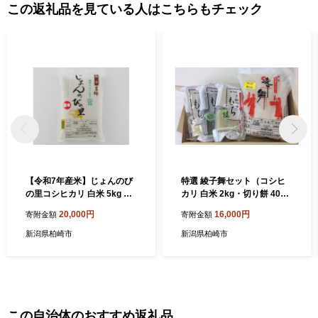
この返礼品を見ている人はこちらもチェック
【令和7年産米】じょんのび
特選 綾子舞セット（コシヒ
の里コシヒカリ 白米 5kg 棚
カリ 白米 2kg・切り餅 400g
田米[Y0465]
×3パック）令和7年産米[Y04
20,000円
16,000円
寄附金額
寄附金額
68]
新潟県柏崎市
新潟県柏崎市
この自治体のおすすめ返礼品