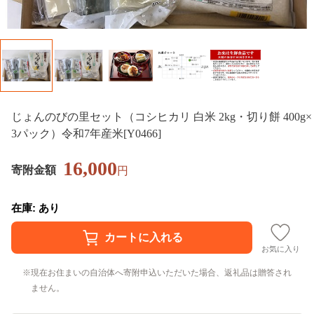
じょんのびの里セット（コシヒカリ 白米 2kg・切り餅 400g×
3パック）令和7年産米[Y0466]
16,000
寄附金額
円
在庫: あり
お気に入り
現在お住まいの自治体へ寄附申込いただいた場合、返礼品は贈答され
ません。