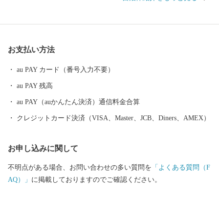
「綾子舞」など、歴史や文化を伝える貴重な資産がまちのあちこ
ちに点在していることも柏崎の大きな魅力の一つです。 明治時代
には周辺地帯から石油が噴出したことにより、製油会社の設立が
相次ぎ、それに関連して機械金属工業も発展してきました。 柏崎
お支払い方法
市の夏の風物詩といえば「ぎおん柏崎まつり海の大花火大会」で
す。柏崎花火は、海を会場としているため、打上範囲が広くスケ
au PAY カード（番号入力不要）
ールの大きい花火が見もの！特に、尺玉100発一斉打上や尺玉300
au PAY 残高
連発は圧巻です。 また、柏崎市には小学生から社会人まで所属す
る水球チーム「ブルボンウォーターポロクラブ柏崎」があり、ま
au PAY（auかんたん決済）通信料金合算
ちをあげて水球を応援しています。 柏崎を応援してくれる柏崎フ
クレジットカード決済（VISA、Master、JCB、Diners、AMEX）
ァンクラブの会員を大募集中です！ 入会金・年会費はかかりませ
ん。 ぜひ会員になって柏崎に来たり、イベントに参加したり、柏
お申し込みに関して
崎の魅力や情報を発信してください！ 会員の皆様へは柏崎の最新
情報をお伝えするほか、会員限定の特典を受けることができます♪
不明点がある場合、お問い合わせの多い質問を
「よくある質問（F
AQ）」
に掲載しておりますのでご確認ください。