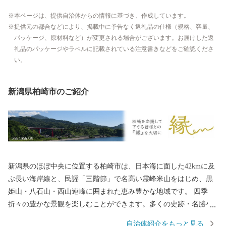
本ページは、提供自治体からの情報に基づき、作成しています。
提供元の都合などにより、掲載中に予告なく返礼品の仕様（規格、容量、
パッケージ、原材料など）が変更される場合がございます。お届けした返
礼品のパッケージやラベルに記載されている注意書きなどをご確認くださ
い。
新潟県柏崎市のご紹介
新潟県のほぼ中央に位置する柏崎市は、日本海に面した42kmに及
ぶ長い海岸線と、民謡「三階節」で名高い霊峰米山をはじめ、黒
姫山・八石山・西山連峰に囲まれた恵み豊かな地域です。 四季
折々の豊かな景観を楽しむことができます。多くの史跡・名勝や
貴重な歴史資料、美術品、そして、国指定・重要無形民俗文化財
自治体紹介をもっと見る