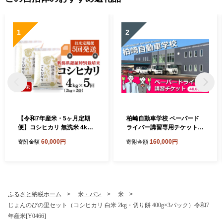
1
2
【令和7年産米・5ヶ月定期
柏崎自動車学校 ペーパード
便】コシヒカリ 無洗米 4kg
ライバー講習専用チケット
（2kg×2袋）×5回（計 20k
（40,000円分）[Y0644]
60,000円
160,000円
寄附金額
寄附金額
g）ヤタらうんめぇお米 水田
環境鑑定士在籍[Y0507]
ふるさと納税ホーム
米・パン
米
じょんのびの里セット（コシヒカリ 白米 2kg・切り餅 400g×3パック）令和7
年産米[Y0466]