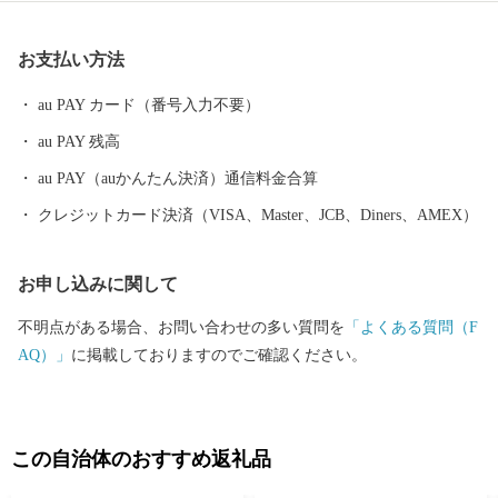
に息づき、また全国でも珍しい旧暦文化と古い佇まいが色濃く残
るまちです。 糸満市は、未来への可能性あふれるまちです。西
お支払い方法
崎町や潮崎町など広大な埋め立て事業により工業団地、新興住宅
街が形成され、最近は大型ホテルの進出もあり、観光にも力を入
au PAY カード（番号入力不要）
れています。新たに国道331号の4車線開通により、那覇空港との
au PAY 残高
時間距離が15分～20分と短くなり、多くの企業誘致も見込まれて
います。また、農漁業も盛んですが、特に卸売市場を整備し、水
au PAY（auかんたん決済）通信料金合算
産物の国際的物流拠点を目指しています。 このように糸満市
クレジットカード決済（VISA、Master、JCB、Diners、AMEX）
は、平和と伝統と未来が交差する発展の可能性を大きく秘めたま
ちです。糸満市でたくさんの再発見をし、魅力を楽しむととも
お申し込みに関して
に、今後の新しい糸満市にご注目ください。
不明点がある場合、お問い合わせの多い質問を
「よくある質問（F
AQ）」
に掲載しておりますのでご確認ください。
この自治体のおすすめ返礼品