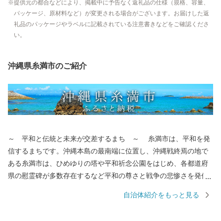
提供元の都合などにより、掲載中に予告なく返礼品の仕様（規格、容量、
パッケージ、原材料など）が変更される場合がございます。お届けした返
礼品のパッケージやラベルに記載されている注意書きなどをご確認くださ
い。
沖縄県糸満市のご紹介
～ 平和と伝統と未来が交差するまち ～ 糸満市は、平和を発
信するまちです。沖縄本島の最南端に位置し、沖縄戦終焉の地で
ある糸満市は、ひめゆりの塔や平和祈念公園をはじめ、各都道府
県の慰霊碑が多数存在するなど平和の尊さと戦争の悲惨さを発信
するまちで、修学旅行など平和学習の場となっています。 糸満
自治体紹介をもっと見る
市は、伝統文化を大切にするまちです。糸満ハーレーや糸満大綱
引をはじめ、ウシデーク、棒術、エイサーなどの伝統行事が各字