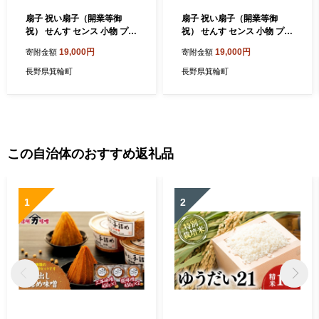
扇子 祝い扇子（開業等御
扇子 祝い扇子（開業等御
祝） せんす センス 小物 プレ
祝） せんす センス 小物 プレ
ゼント ギフト 贈答 H [№56
ゼント ギフト 贈答 G [№56
19,000円
19,000円
寄附金額
寄附金額
75-7198]1514
75-7197]1514
長野県箕輪町
長野県箕輪町
この自治体のおすすめ返礼品
1
2