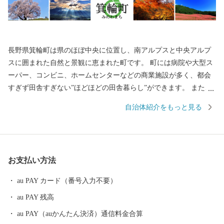
長野県箕輪町は県のほぼ中央に位置し、南アルプスと中央アルプ
スに囲まれた自然と景観に恵まれた町です。 町には病院や大型ス
ーパー、コンビニ、ホームセンターなどの商業施設が多く、都会
すぎず田舎すぎない”ほどほどの田舎暮らし”ができます。 また、
町のどこにいても中心部まで車で10分ほどでいけるため、生活す
自治体紹介をもっと見る
るのに困ることが少ないです。 そんな箕輪町の観光は”赤そ
ば”と”紅葉”です。 赤そばと聞くと麺が赤いと思われますが、麺の
色は普通のそばと変わりません。 実は、赤いのはそばの花です。
通常のそばの花は白いのですが、箕輪町の赤そばは赤く、秋にな
お支払い方法
るとピンク色の花が一面に咲き誇る「赤そばの里」が有名です。
※ヘッダーの写真が赤そばの里です そしてなんといっても秋の訪
au PAY カード（番号入力不要）
れを町に知らせる紅葉は見ものです 町内にある箕輪ダム周辺には
au PAY 残高
なんと約10,000本ものもみじが植えられており、毎年町外からも
多くの人が訪れる観光スポットです また、じゃらんnet「全国のお
au PAY（auかんたん決済）通信料金合算