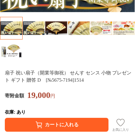
扇子 祝い扇子（開業等御祝） せんす センス 小物 プレゼン
ト ギフト 贈答 D [№5675-7194]1514
19,000
寄附金額
円
在庫: あり
お気に入り