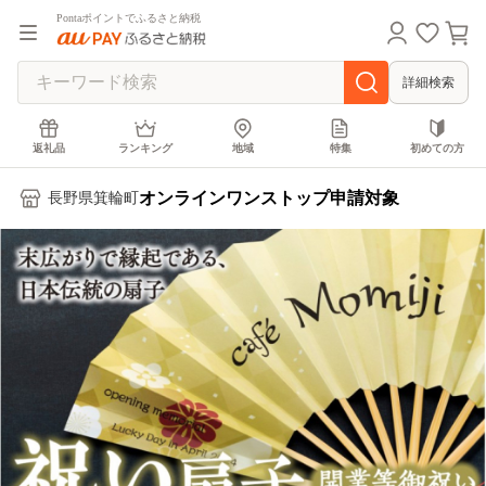
Pontaポイントでふるさと納税
詳細検索
返礼品
ランキング
地域
特集
初めての方
オンラインワンストップ申請対象
長野県箕輪町