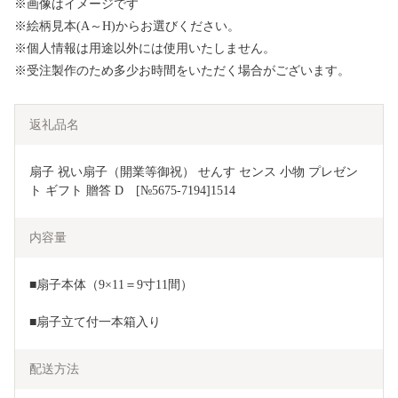
※画像はイメージです
※絵柄見本(A～H)からお選びください。
※個人情報は用途以外には使用いたしません。
※受注製作のため多少お時間をいただく場合がございます。
返礼品名
扇子 祝い扇子（開業等御祝） せんす センス 小物 プレゼン
ト ギフト 贈答 D　[№5675-7194]1514
内容量
■扇子本体（9×11＝9寸11間）
■扇子立て付一本箱入り
配送方法