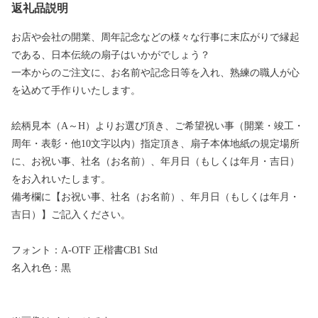
返礼品説明
お店や会社の開業、周年記念などの様々な行事に末広がりで縁起
である、日本伝統の扇子はいかがでしょう？
一本からのご注文に、お名前や記念日等を入れ、熟練の職人が心
を込めて手作りいたします。
絵柄見本（A～H）よりお選び頂き、ご希望祝い事（開業・竣工・
周年・表彰・他10文字以内）指定頂き、扇子本体地紙の規定場所
に、お祝い事、社名（お名前）、年月日（もしくは年月・吉日）
をお入れいたします。
備考欄に【お祝い事、社名（お名前）、年月日（もしくは年月・
吉日）】ご記入ください。
フォント：A-OTF 正楷書CB1 Std
名入れ色：黒