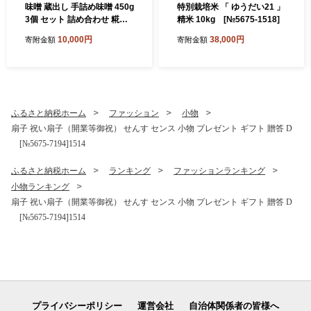
味噌 蔵出し 手詰め味噌 450g
特別栽培米 「 ゆうだい21 」
3個 セット 詰め合わせ 糀味
精米 10kg [№5675-1518]
噌 二年味噌 みそ ミソ 山万味
10,000円
38,000円
寄附金額
寄附金額
噌 山万 調味料 信州 長野 長
野県 [№5675-1387]
ふるさと納税ホーム
ファッション
小物
扇子 祝い扇子（開業等御祝） せんす センス 小物 プレゼント ギフト 贈答 D
[№5675-7194]1514
ふるさと納税ホーム
ランキング
ファッションランキング
小物ランキング
扇子 祝い扇子（開業等御祝） せんす センス 小物 プレゼント ギフト 贈答 D
[№5675-7194]1514
プライバシーポリシー
運営会社
自治体関係者の皆様へ