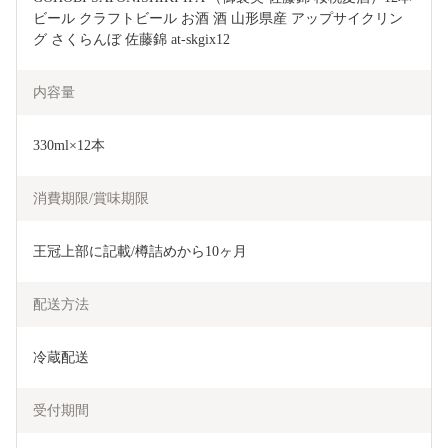
ビール クラフトビール お酒 酒 山形県産 アップサイクリン
グ さくらんぼ 佐藤錦 at-skgix12
内容量
330ml×12本
消費期限/賞味期限
王冠上部に記載/樽詰めから10ヶ月
配送方法
冷蔵配送
受付期間