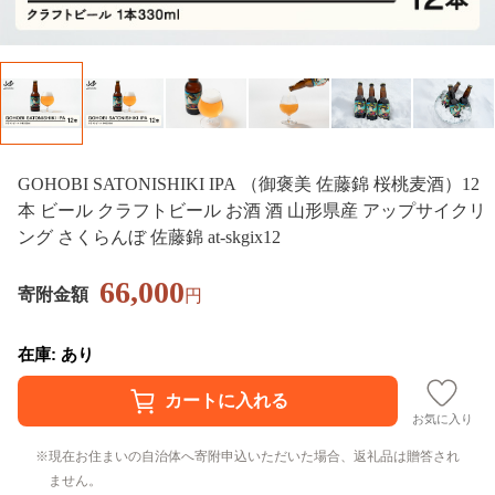
GOHOBI SATONISHIKI IPA （御褒美 佐藤錦 桜桃麦酒）12
本 ビール クラフトビール お酒 酒 山形県産 アップサイクリ
ング さくらんぼ 佐藤錦 at-skgix12
66,000
寄附金額
円
在庫: あり
お気に入り
現在お住まいの自治体へ寄附申込いただいた場合、返礼品は贈答され
ません。