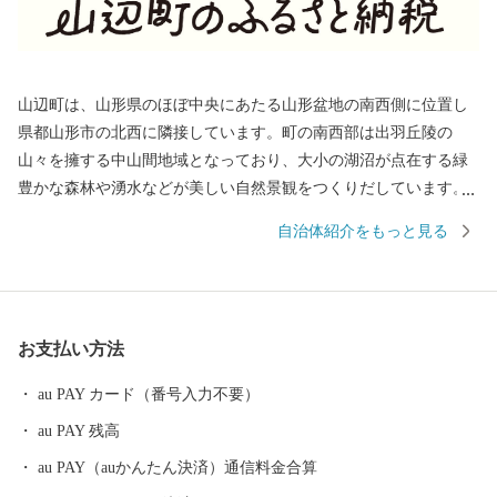
山辺町は、⼭形県のほぼ中央にあたる⼭形盆地の南⻄側に位置し
県都⼭形市の北⻄に隣接しています。町の南⻄部は出⽻丘陵の
⼭々を擁する中⼭間地域となっており、⼤小の湖沼が点在する緑
豊かな森林や湧⽔などが美しい⾃然景観をつくりだしています。
町の北東部は市街地を形成し、南北に流れる須川に向かってなだ
自治体紹介をもっと見る
らかな東傾斜となっており、市街地周辺では盆地特有の寒暖差や
肥沃な土壌を活かした稲作や果樹栽培が盛んとなっています。
お支払い方法
au PAY カード（番号入力不要）
au PAY 残高
au PAY（auかんたん決済）通信料金合算