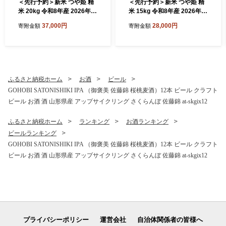
＜先行予約＞新米 つや姫 精
＜先行予約＞新米 つや姫 精
米 20kg 令和8年産 2026年産
米 15kg 令和8年産 2026年産
山形県産 10月中旬〜10月下
山形県産 11月中旬〜11月下
37,000円
28,000円
寄附金額
寄附金額
旬頃に順次発送 tf-tssxb20-1
旬頃に順次発送 tf-tssxb15-1
0s
1s
ふるさと納税ホーム
お酒
ビール
GOHOBI SATONISHIKI IPA （御褒美 佐藤錦 桜桃麦酒）12本 ビール クラフト
ビール お酒 酒 山形県産 アップサイクリング さくらんぼ 佐藤錦 at-skgix12
ふるさと納税ホーム
ランキング
お酒ランキング
ビールランキング
GOHOBI SATONISHIKI IPA （御褒美 佐藤錦 桜桃麦酒）12本 ビール クラフト
ビール お酒 酒 山形県産 アップサイクリング さくらんぼ 佐藤錦 at-skgix12
プライバシーポリシー
運営会社
自治体関係者の皆様へ