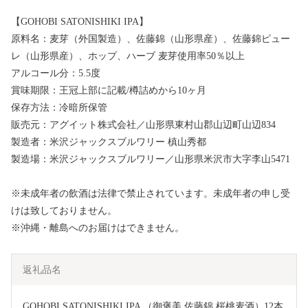
【GOHOBI SATONISHIKI IPA】
原料名：麦芽（外国製造）、佐藤錦（山形県産）、佐藤錦ピュー
レ（山形県産）、ホップ、ハーブ 麦芽使用率50％以上
アルコール分：5.5度
賞味期限：王冠上部に記載/樽詰めから10ヶ月
保存方法：冷暗所保管
販売元：アグイット株式会社／山形県東村山郡山辺町山辺834
製造者：米沢ジャックスブルワリー 槙山秀都
製造場：米沢ジャックスブルワリー／山形県米沢市大字李山5471
※未成年者の飲酒は法律で禁止されています。未成年者の申し受
けは致しておりません。
※沖縄・離島へのお届けはできません。
返礼品名
GOHOBI SATONISHIKI IPA （御褒美 佐藤錦 桜桃麦酒）12本 