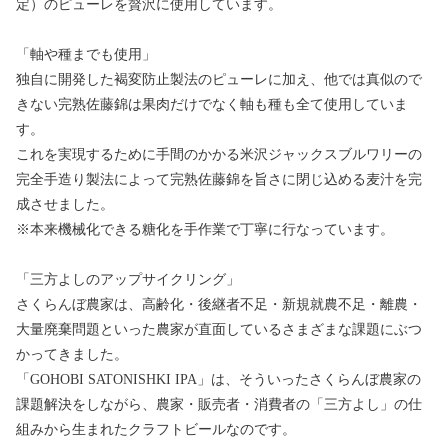
定）のピューレを贅沢に使用しています。
「軸や種までも使用」
独自に開発した褐変防止製法のピューレに加え、他では真似ので
きない完熟佐藤錦は果肉だけでなく軸も種も全て使用していま
す。
これを実現するために手間のかかる米沢ジャックスブルワリーの
完全手造り製法によって完熟佐藤錦を旨さに閉じ込める麦汁を完
成させました。
※本来機械化できる糖化を手作業で丁寧に行なっています。
「三方よしのアップサイクリング」
さくらんぼ農家は、高齢化・後継者不足・新規就農不足・離農・
大量廃棄問題といった農家が直面しているさまざまな課題にぶつ
かってきました。
「GOHOBI SATONISHKI IPA」は、そういったさくらんぼ農家の
課題解決をしながら、農家・販売者・消費者の「三方よし」の仕
組みから生まれたクラフトビールなのです。