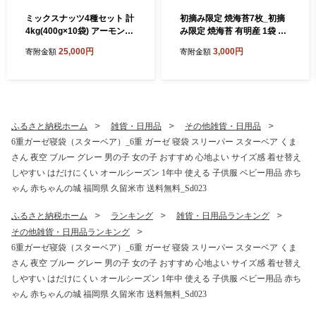
ミックスナッツ4種セット 計
初摘み限定 焼海苔7枚_初摘
4kg(400g×10袋) アーモン
み限定 焼海苔 有明産 1袋 7
ド・カシューナッツ・生くる
枚入 全形 焼き 海苔 有明海
25,000円
3,000円
寄附金額
寄附金額
み・マカダミアナッツ_Ca53
旨味 一番摘み こだわり ビタ
8
ミン カルシウム タンパク質
食物繊維 熟練 丹念に焼き上
げ 風味 おにぎり 太巻き 手巻
き寿司 ゆうパケット ポスト
投函 国産 お取り寄せ 福岡県
ふるさと納税ホーム
雑貨・日用品
その他雑貨・日用品
久留米市 送料無料_Cs407
6重ガーゼ寝袋（スターベア）_6重 ガーゼ 寝袋 スリーパー スターベア くま
さん 夜空 ブルー グレー 男の子 女の子 おすすめ 心地よい サイズ感 着せ替え
しやすい はだけにくい オールシーズン 1年中 使える 子供服 ベビー用品 赤ち
ゃん 赤ちゃんの城 福岡県 久留米市 送料無料_Sd023
ふるさと納税ホーム
ランキング
雑貨・日用品ランキング
その他雑貨・日用品ランキング
6重ガーゼ寝袋（スターベア）_6重 ガーゼ 寝袋 スリーパー スターベア くま
さん 夜空 ブルー グレー 男の子 女の子 おすすめ 心地よい サイズ感 着せ替え
しやすい はだけにくい オールシーズン 1年中 使える 子供服 ベビー用品 赤ち
ゃん 赤ちゃんの城 福岡県 久留米市 送料無料_Sd023