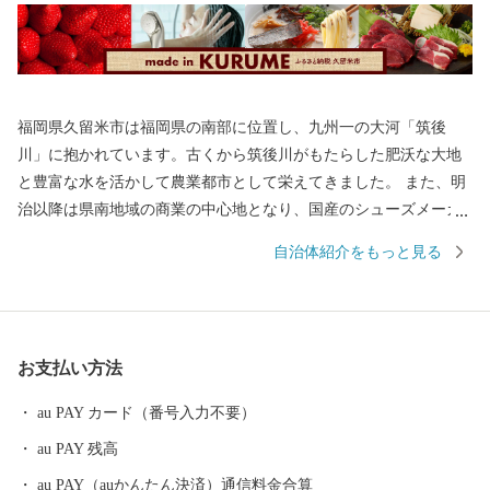
福岡県久留米市は福岡県の南部に位置し、九州一の大河「筑後
川」に抱かれています。古くから筑後川がもたらした肥沃な大地
と豊富な水を活かして農業都市として栄えてきました。 また、明
治以降は県南地域の商業の中心地となり、国産のシューズメーカ
ーとして有名な「アサヒシューズ」「ムーンスター」、世界的タ
自治体紹介をもっと見る
イヤメーカーの「ブリヂストン」を中心としたゴム産業のまちと
して発展してきました。 その発展の過程で形成された独自の食文
化は当時の労働者の胃袋を支えるとともに、久留米のグルメとし
て現在に誇る逸品となっております。 「九州有数の農業都市」
お支払い方法
「とんこつラーメンの発祥の地」や「焼き鳥のまち」であり、
「日本有数の酒処」さらには「ゴムのまち」として、久留米の先
au PAY カード（番号入力不要）
人が創り上げた数々の美味と逸品をぜひ一度堪能してみてくださ
au PAY 残高
い。
au PAY（auかんたん決済）通信料金合算