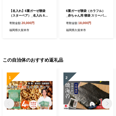
【名入れ】6重ガーゼ寝袋
6重ガーゼ寝袋（カラフル）
（スターベア）_名入れ 6重
_赤ちゃん用 寝袋 スリーパー
ガーゼ 寝袋 スリーパー スタ
0～2歳 ガーゼ 6重ガーゼ 綿1
20,000円
18,000円
寄附金額
寄附金額
ーベア くまさん 夜空 ブルー
00％ 着丈 約51cm 身巾 約40
グレー 男の子 女の子 おすす
cm 日本製 1年中 新生児 男の
福岡県久留米市
福岡県久留米市
め 心地よい サイズ感 着せ替
子 女の子 動物柄 パステル チ
えしやすい はだけにくい オ
ェック 寝かせたまま 着せ替
ールシーズン 1年中 使える
え スムーズ 両脇 肩 開き 優
子供服 ベビー用品 赤ちゃん
しい 肌触り ベビー用品 赤ち
赤ちゃんの城 福岡県 久留米
ゃんの城 送料無料_Ss009
市 送料無料_Sd023_N
この自治体のおすすめ返礼品
1
2