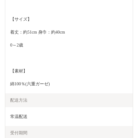
【サイズ】
着丈：約51cm 身巾：約40cm
0～2歳
【素材】
綿100％(六重ガーゼ)
配送方法
常温配送
受付期間