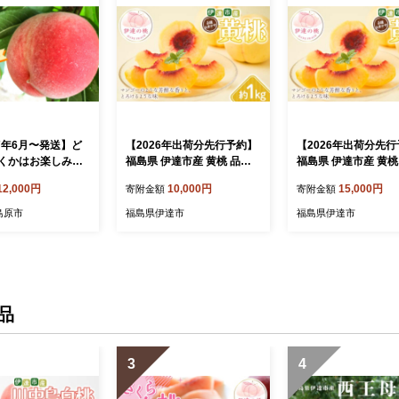
27年6月〜発送】ど
【2026年出荷分先行予約】
【2026年出荷分先
くかはお楽しみ！
福島県 伊達市産 黄桃 品種
福島県 伊達市産 黄桃
kg / 日川白鳳 or
おまかせ 約1kg (3～5玉) 種
おまかせ 約2kg (4～
12,000円
10,000円
15,000円
寄附金額
寄附金額
 桃 もも フルーツ 果
まきうさぎ株式会社 伊達の
まきうさぎ株式会社 
桃 フルーツ 果物 ピ
桃 桃 フルーツ 果物 もも モ
桃 桃 フルーツ 果物 
島原市
福島県伊達市
福島県伊達市
人気 新鮮 旬 モモ ギ
モ momo F21C-291
モ momo F21C-292
用 モモ momo く
 / 南島原市 / 川
AP002]
品
3
4