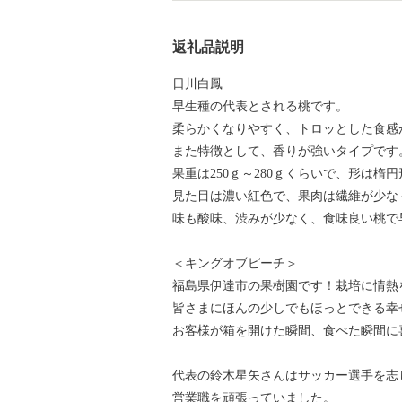
返礼品説明
日川白鳳
早生種の代表とされる桃です。
柔らかくなりやすく、トロッとした食感
また特徴として、香りが強いタイプです
果重は250ｇ～280ｇくらいで、形は楕
見た目は濃い紅色で、果肉は繊維が少な
味も酸味、渋みが少なく、食味良い桃で
＜キングオブピーチ＞
福島県伊達市の果樹園です！栽培に情熱
皆さまにほんの少しでもほっとできる幸
お客様が箱を開けた瞬間、食べた瞬間に
代表の鈴木星矢さんはサッカー選手を志
営業職を頑張っていました。