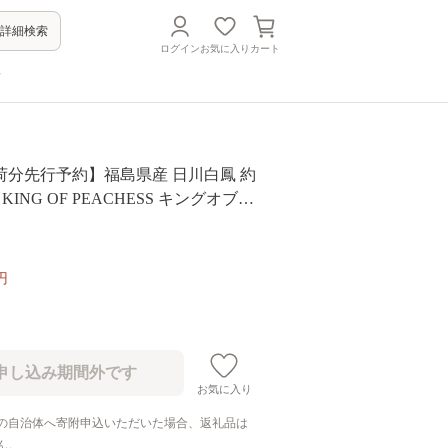
詳細検索
ログイン
お気に入り
カート
方
出荷分先行予約】福島県産 日川白鳳 約
玉) KING OF PEACHESS キングオブピ
 桃 フルーツ 果物 もも モモ momo
円
お気に入り
の自治体へ寄附申込いただいた場合、返礼品は
ん。