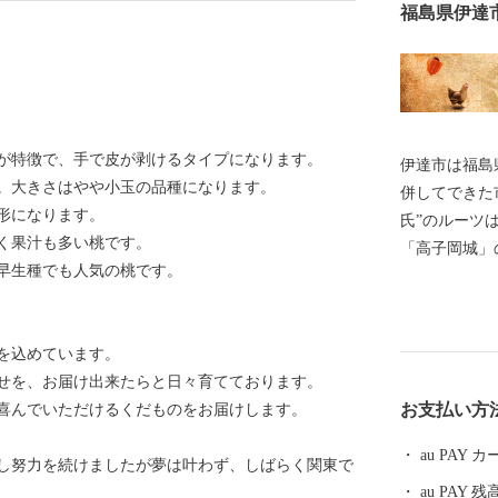
福島県伊達
が特徴で、手で皮が剥けるタイプになります。
伊達市は福島
。大きさはやや小玉の品種になります。
併してできた
円形になります。
氏”のルーツ
く果汁も多い桃です。
「高子岡城」
早生種でも人気の桃です。
に訪れた「梁
た、江戸時代
た。 高低差がある盆地特有の地形で、果物がおいしく
を込めています。
育ち、現在は
せを、お届け出来たらと日々育てております。
あるモモの産
お支払い方
喜んでいただけるくだものをお届けします。
山が特徴の、
ん)といった
au PAY
し努力を続けましたが夢は叶わず、しばらく関東で
ふれています
au PAY 残