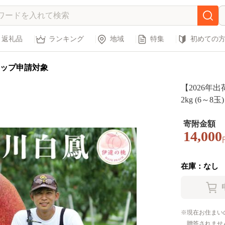
返礼品
ランキング
地域
特集
初めての
ップ申請対象
【2026年
2kg (6～8
ーチ 伊達の桃
F21C-147
寄附金額
14,000
在庫：なし
現在お住まい
贈答されませ