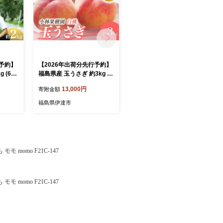
行予約】
【2026年出荷分先行予約】
【2026年出荷分先行予約】
 (6～
福島県産 玉うさぎ 約3kg (8
福島県産 白桃と黄桃の特秀
CHESS
～12玉) 小林果樹園 伊達の
4玉入り (約1.2kg) 株式会社
13,000円
9,000円
寄附金額
寄附金額
達の桃
桃 桃 フルーツ 果物 もも モ
エールアップ 特秀 伊達の桃
も モモ
モ momo F21C-010
桃 フルーツ 果物 もも モモ
福島県伊達市
福島県伊達市
momo F21C-080
 momo F21C-147
 momo F21C-147