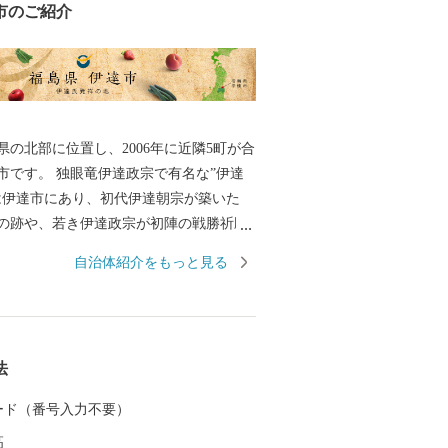
市のご紹介
県の北部に位置し、2006年に近隣5町が合
市です。 独眼竜伊達政宗で有名な”伊達
は伊達市にあり、初代伊達朝宗が築いた
の跡や、若き伊達政宗が初陣の戦勝祈願
川八幡神社」が今も残されており、ま
自治体紹介をもっと見る
以降は”養蚕業のまち”として発展しまし
名産のあんぽ柿や、全国有数の収穫量が
地としても知られています。荒々しい岩
法
日本百景にも選ばれている霊山(りょうぜ
山をはじめ、伊達市は自然豊かな土地であ
 カード（番号入力不要）
。
高