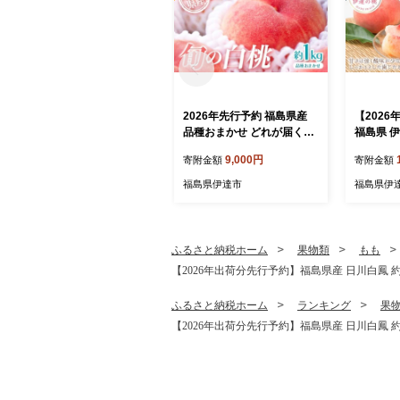
2026年先行予約 福島県産
【202
品種おまかせ どれが届くか
福島県 
お楽しみ白桃 約1kg 旬の桃
約2kg 
9,000円
寄附金額
寄附金額
数量限定 期間限定 桃 もも
ぎ株式会社
モモ 果物 くだもの フルー
ルーツ 果
福島県伊達市
福島県伊
ツ F20C-946
o F21C-
ふるさと納税ホーム
果物類
もも
【2026年出荷分先行予約】福島県産 日川白鳳 約2kg 
ふるさと納税ホーム
ランキング
果
【2026年出荷分先行予約】福島県産 日川白鳳 約2kg 