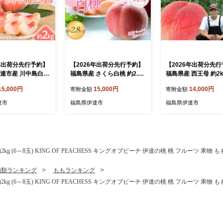
6年出荷分先行予約】
【2026年出荷分先行予約】
【2026年出荷分先
伊達市産 川中島白桃
福島県産 さくら白桃 約2.8
福島県産 西王母 約2kg
(4～7玉) 種まきうさ
㎏ (6～11玉) あかい果樹園
8玉) KING OF PEA
15,000円
15,000円
14,000円
寄附金額
寄附金額
 伊達の桃 桃 フ
伊達の桃 桃 フルーツ 果物
キングオブピーチ 伊
物 もも モモ mom
もも モモ momo F20C-912
桃 フルーツ 果物 も
達市
福島県伊達市
福島県伊達市
296
momo F21C-143
(6～8玉) KING OF PEACHESS キングオブピーチ 伊達の桃 桃 フルーツ 果物 もも モモ
物類ランキング
ももランキング
(6～8玉) KING OF PEACHESS キングオブピーチ 伊達の桃 桃 フルーツ 果物 もも モモ