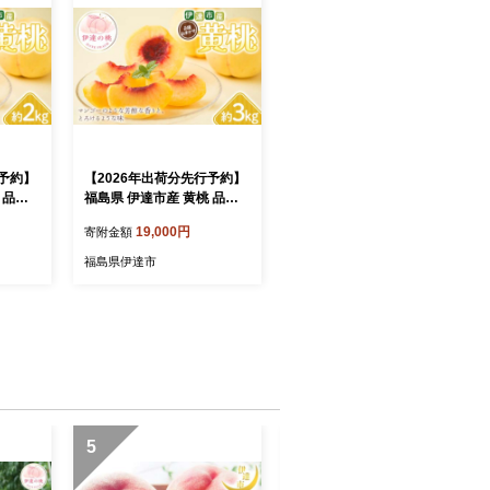
行予約】
【2026年出荷分先行予約】
 品種
福島県 伊達市産 黄桃 品種
7玉) 種
おまかせ 約3kg (6～10玉)
19,000円
寄附金額
伊達の
種まきうさぎ株式会社 伊達
もも モ
の桃 桃 フルーツ 果物 もも
福島県伊達市
モモ momo F21C-293
5
6