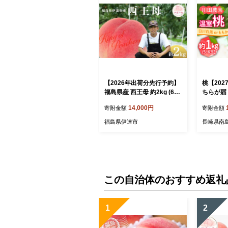
【2026年出荷分先行予約】
桃【20
福島県産 西王母 約2kg (6～
ちらが届
8玉) KING OF PEACHESS
温室桃 約1
14,000円
寄附金額
寄附金額
キングオブピーチ 伊達の桃
ももか /
桃 フルーツ 果物 もも モモ
物 もも 
福島県伊達市
長崎県南
momo F21C-143
ーチ 桃 
フト 家庭
だもの 果実
田農園 [S
この自治体のおすすめ返礼
1
2