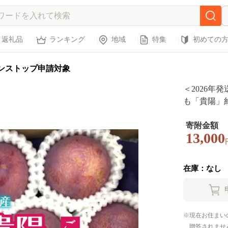
返礼品
ランキング
地域
特集
初めての
ンストップ申請対象
＜2026年
も「貴陽」約1
寄附金額
13,000
在庫：なし
現在お住まい
贈答されませ