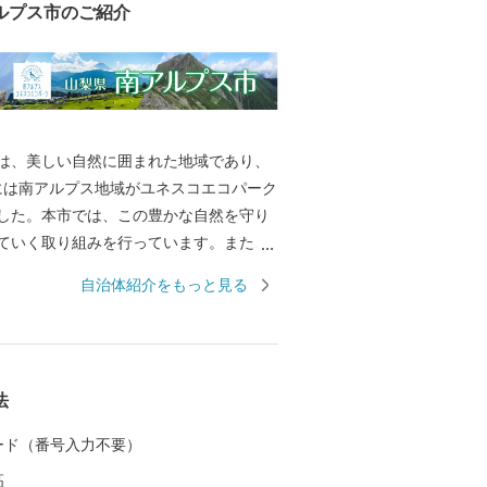
ルプス市のご紹介
は、美しい自然に囲まれた地域であり、
月には南アルプス地域がユネスコエコパーク
した。本市では、この豊かな自然を守り
ていく取り組みを行っています。また、
地である御勅使川扇状地やそれに続く低
自治体紹介をもっと見る
培が盛んに営まれ、春から秋にかけてた
ーツが実ります。 南アルプスの大地で育
ツなど地域の特産品をPRし、全国へその
るため、ふるさと納税のお礼の品として
法
等を贈呈しています。 皆様からの寄附金
のよりよいまちづくりに活用させていた
 カード（番号入力不要）
、ふるさと納税で南アルプス市への応援
高