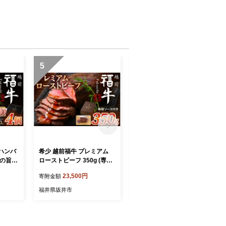
5
6
 ハンバ
希少 越前福牛 プレミアム
福井特産 三年子花らっきょ
赤身の旨味
ローストビーフ 350g (専用
極小粒らっきょ 200ｇ×5袋
バーグ
ソース付属) ローストビーフ
化学調味料不使用 『こだわ
23,500円
17,500円
寄附金額
寄附金額
赤身和牛
国産和牛 ブランド牛 赤身和
りの三年掘り栽培』 希少 漬
 個包装
牛 肉 牛 牛肉 惣菜 冷凍 個包
け 国産 漬け物 お漬物 ラッ
福井県坂井市
福井県坂井市
-180
装 贈答 贈り物 ギフト [B-18
キョウ らっきょう [A-0708]
07]