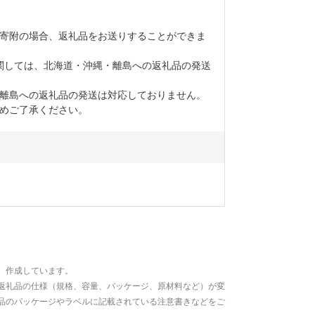
るさと納税に
だき、その手
寄附の場合、返礼品をお送りすることができま
ット等の資料
す。 御不明
関しては、北海道・沖縄・離島への返礼品の発送
停止等のご希
(furusato_ta
離島への返礼品の発送は対応しておりません。

い。
めご了承ください。
、作成しています。
返礼品の仕様（規格、容量、パッケージ、原材料など）が変
品のパッケージやラベルに記載されている注意書きなどをご