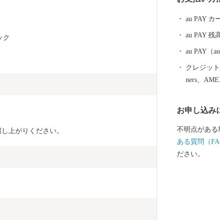
ール】 坂井市は福井県の北部に位置し、県内随一の穀
倉地帯である
au PAY
と”です！(
au PAY 残
ック　
故郷です。) その他、若狭牛、甘えび、越前がに、花
らっきょう、
au PAY
ており、地場
クレジットカ
シェアの80％を占め
ners、AM
坊」に代表さ
る「丸岡城」な
お申し込み
笑顔になれる
願いします。 〈プライバシーポリシー（個人情報保護
不明点がある
召し上がりください。
方針）につい
ある質問（FA
坂井市が責任
ださい。
場合を除き、
とはございま
情報は、商品
納税の使い道
ふるさと納税