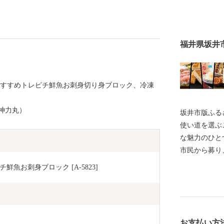
福井県坂井
おすすめトレピチ鮮魚お刺身切り身ブロック、冷凍
神力丸）
坂井市版ふるさ
使い道を選ぶ
な魅力のひとつです。 坂井市で
市民から募り、 その決定にまで市民の意思を
るという全国
魚お刺身ブロック [A-5823]
礼品を選ぶと
使い道を選んでみません
ことは、あな
歩になるかもしれません。
お支払い方