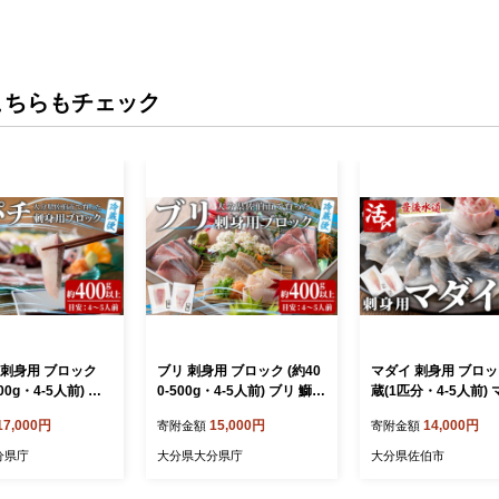
こちらもチェック
 刺身用 ブロック
ブリ 刺身用 ブロック (約40
マダイ 刺身用 ブロッ
500g・4-5人前) カ
0-500g・4-5人前) ブリ 鰤
蔵(1匹分・4-5人前)
んぱち 鮮魚 刺身
ぶり 海鮮 鮮魚 さしみ 刺し
真鯛 神経締め 獲れた
17,000円
15,000円
14,000円
寄附金額
寄附金額
さしみ 刺し身 【o
身 冷蔵 【opba002】【海
魚 ブロック 刺身 冷
3】【海べ】
べ】
直売所 大分県 佐伯市
分県庁
大分県大分県庁
大分県佐伯市
33】【海べ (株)】