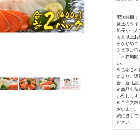
配送時期：
発送のタイ
船長が一人
ヵ月以上お
らかじめご
※長期ご不
「不在期間
い。
※長期ご不
により、返
合、返礼品
※商品出荷
いたします
※ご注文殺
ざいます。
誠に勝手で
ださい。