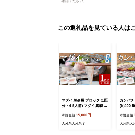
確認ください。
この返礼品を見ている人は
マダイ 刺身用 ブロック (1匹
カンパチ
分・4-5人前) マダイ 真鯛 鮮
(約400-
魚 刺身 海鮮 鮮魚 さしみ 刺
ンパチ か
15,000円
寄附金額
寄附金額
し身 【opba004】【海べ】
海鮮 鮮魚 
pba00
大分県大分県庁
大分県大