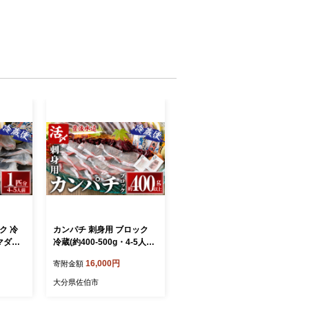
ク 冷
カンパチ 刺身用 ブロック
 マダイ
冷蔵(約400-500g・4-5人前)
て 鮮
カンパチ かんぱち 神経締め
16,000円
寄附金額
蔵 海の
獲れたて 鮮魚 ブロック 刺
【AS1
身 冷蔵 海の直売所 大分県
大分県佐伯市
佐伯市【AS132】【海べ
(株)】