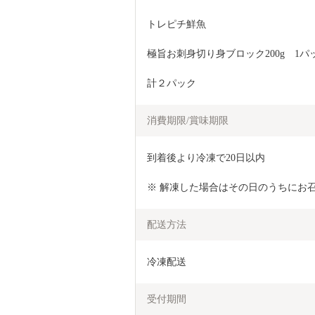
トレピチ鮮魚
極旨お刺身切り身ブロック200g　1パ
計２パック
消費期限/賞味期限
到着後より冷凍で20日以内
※ 解凍した場合はその日のうちにお
配送方法
冷凍配送
受付期間