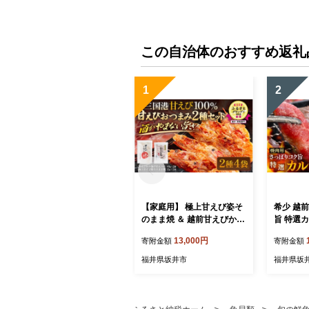
この自治体のおすすめ返礼
1
2
【家庭用】 極上甘えび姿そ
希少 越
のまま焼 ＆ 越前甘えびから
旨 特選カ
揚げせんべいセット [A-780
焼肉 焼
13,000円
寄附金額
寄附金額
6]
牛 赤身和
肉 冷凍 
福井県坂井市
福井県坂
[A-1805]