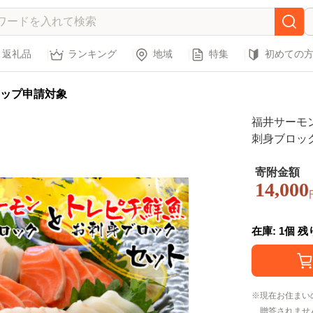
返礼品
ランキング
地域
特集
初めての
ップ申請対象
福井サーモ
刺身ブロック [
寄附金額
14,000
在庫: 1個 
現在お住まい
贈答されませ