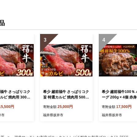
品
3
4
前福牛 さっぱりコク
希少 越前福牛 さっぱりコク
希少 越前福牛100％
ルビ 焼肉用 300g
旨 特選カルビ 焼肉用 500g
ーグ 200g × 4個 
き肉 国産牛ブランド
焼肉 焼き肉 国産牛ブランド
たっぷり！ 和牛ハン
15,500円
25,000円
17,500円
寄附金額
寄附金額
牛 かるび 肉 牛 牛
牛 赤身和牛 かるび 肉 牛 牛
国産牛 ブランド牛 
贈答 贈り物 ギフト
肉 冷凍 贈答 贈り物 ギフト
肉 牛 牛肉 惣菜 冷凍
井市
福井県坂井市
福井県坂井市
[B-1806]
贈答 贈り物 ギフト [A
6]