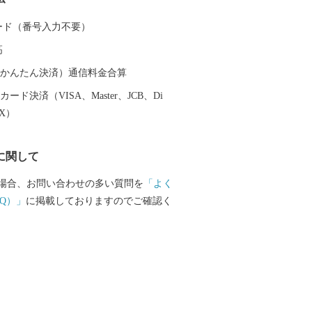
坂井平野が広がる”コシヒカリのふるさ
 カード（番号入力不要）
同市丸岡町はコシヒカリ開発者 石墨博士の
高
越前そば、油揚げなど豊かな食に恵まれ
（auかんたん決済）通信料金合算
産業である越前織による織マークは国内
ード決済（VISA、Master、JCB、Di
ております。 また、景勝地「東尋
EX）
れる海岸線や現存十二天守として知られ
どを有することでも有名です。 心から
に関して
まち坂井市へのご支援のほどよろしくお
場合、お問い合わせの多い質問を
「よく
て〉 お客様からいただいた個人情報は、
Q）」
に掲載しておりますのでご確認く
をもって管理し、関係法令で定められた
第三者に譲渡したり、提供したりするこ
せん。なお、お客様からいただいた個人
の発送、事務連絡、いただいたふるさと
に関する報告、坂井市が主催・出展する
関連イベント情報の提供及び坂井市のふ