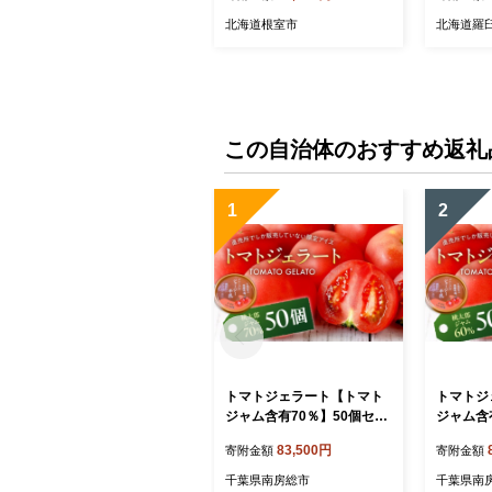
北海道根室市
北海道羅
この自治体のおすすめ返礼
1
2
トマトジェラート【トマト
トマトジ
ジャム含有70％】50個セッ
ジャム含
ト mi0019-0022-3【トマト
ト ns00
83,500円
寄附金額
寄附金額
ジェラート トマトジャム 含
ジェラー
有量 須藤牧場生乳 直売所
有量 須
千葉県南房総市
千葉県南