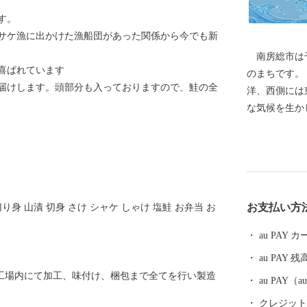
す。
サケ漁に出かけた漁船団があった関係から今でも新
南房総市は千
喜ばれています
のまちです。
届けします。頭部分も入っておりますので、鮭の全
洋、西側には
な気候を生かした農
の時代に発祥
もトップクラ
わびは全国の
ます。 地元
お送りする鮮
お支払い方
 切り身 山漬 切身 さけ シャケ しゃけ 塩鮭 お弁当 お
じですので鮮
海産物を活か
au PAY
来、天皇・皇
au PAY 残
杷などもあり
社工場内にて加工、味付け、梱包まで全てを行い製造
子ども医療費
au PAY
活用していま
クレジットカ