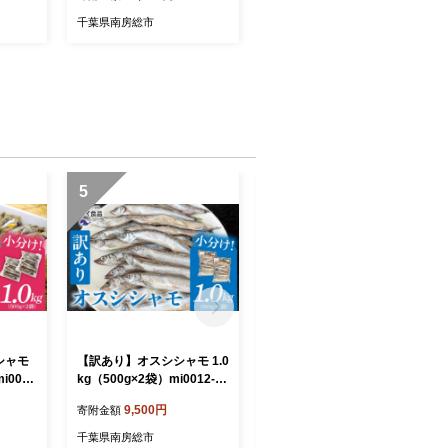
千葉県南房総市
5
6
シャモ
【訳あり】オスシシャモ 1.0
【訳あり】オスシシャモ 50
i0012
kg（500g×2袋）mi0012-01
0g（500g×1袋） mi0012-0
 カラフト
89 【ししゃも 魚 オス カラ
188 【ししゃも 魚 オス カ
9,500円
7,000円
寄附金額
寄附金額
イ 焼
フトししゃも 魚介 海産物】
ラフトししゃも 魚介 海産
物】
千葉県南房総市
千葉県南房総市