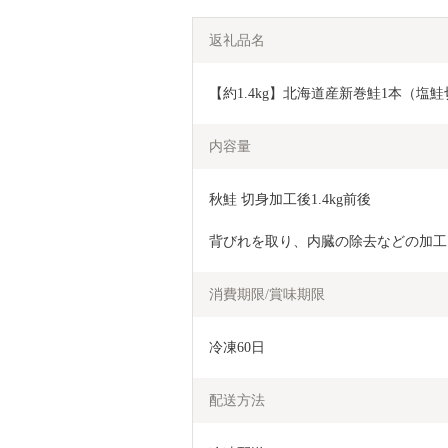
返礼品名
【約1.4kg】北海道産新巻鮭1本（塩鮭切身）
内容量
秋鮭 切身加工後1.4kg前後
背びれを取り、内臓の除去などの加工
消費期限/賞味期限
冷凍60日
配送方法