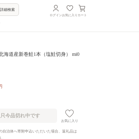
詳細検索
ログイン
お気に入り
カート
方
g】北海道産新巻鮭1本（塩鮭切身） mi0
円
お気に入り
の自治体へ寄附申込いただいた場合、返礼品は
ん。