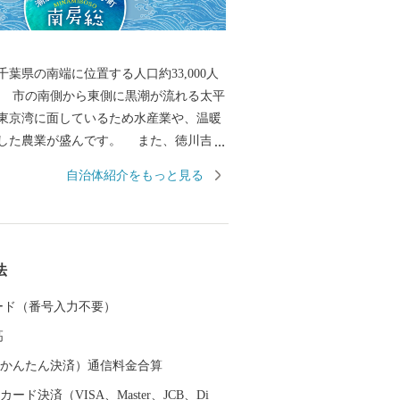
葉県の南端に位置する人口約33,000人
 市の南側から東側に黒潮が流れる太平
東京湾に面しているため水産業や、温暖
業が盛んです。 また、徳川吉宗
した酪農発祥の地でもあります。 全国で
自治体紹介をもっと見る
スの水揚量を誇る伊勢えびやさざえ、あ
市場を通じて食卓や料理店を賑わせてい
から直接ご寄附いただいた皆様のご家庭に
度と各市場に届くまでの時間、日数が同
法
度抜群の商品をお送りできます。 豊富な
した干物をはじめ加工品や、明治42年以
 カード（番号入力不要）
后両陛下に献上が続いている最高級の枇
高
ます。 皆様からいただいたご寄附は、
助成や、自然環境を保護する事業などに
（auかんたん決済）通信料金合算
す。
ード決済（VISA、Master、JCB、Di