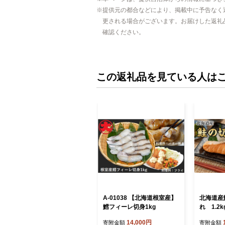
提供元の都合などにより、掲載中に予告なく
更される場合がございます。お届けした返礼
確認ください。
この返礼品を見ている人は
A-01038 【北海道根室産】
北海道産
鱈フィーレ切身1kg
れ 1.2k
14,000円
寄附金額
寄附金額