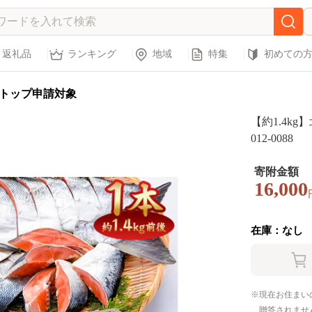
返礼品
ランキング
地域
特集
初めての
トップ申請対象
【約1.4k
012-0088
寄附金額
16,000
在庫：なし
現在お住まい
贈答されませ