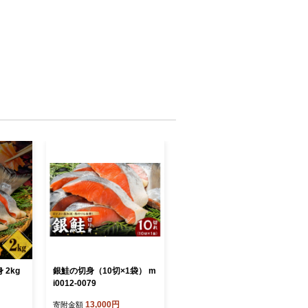
2kg
銀鮭の切身（10切×1袋） m
i0012-0079
13,000円
寄附金額