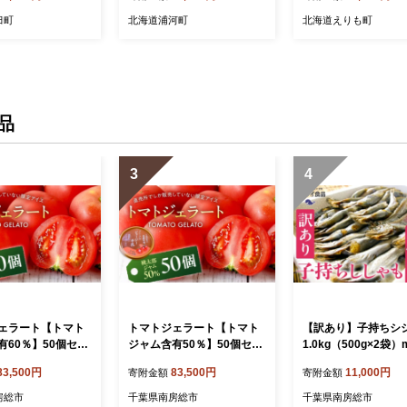
臼町
北海道浦河町
北海道えりも町
品
3
4
ェラート【トマト
トマトジェラート【トマト
【訳あり】子持ちシ
有60％】50個セッ
ジャム含有50％】50個セッ
1.0kg（500g×2袋）m
19-0022-2【トマト
ト mi0019-0022-1【トマト
-0187 【 傷 小分け
83,500円
83,500円
11,000円
寄附金額
寄附金額
ト トマトジャム 含
ジェラート トマトジャム 含
シシャモ 天ぷら フラ
藤牧場生乳 直売所
有量 須藤牧場生乳 直売所
魚 おかず 惣菜 】
房総市
千葉県南房総市
千葉県南房総市