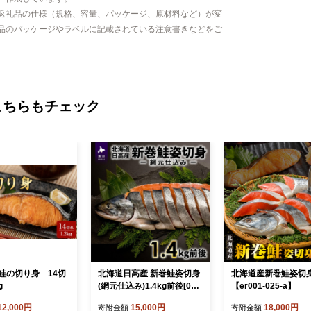
返礼品の仕様（規格、容量、パッケージ、原材料など）が変
品のパッケージやラベルに記載されている注意書きなどをご
こちらもチェック
鮭の切り身 14切
北海道日高産 新巻鮭姿切身
北海道産新巻鮭姿切身 
g
(網元仕込み)1.4kg前後[01-1
【er001-025-a】
69]
12,000円
15,000円
18,000円
寄附金額
寄附金額