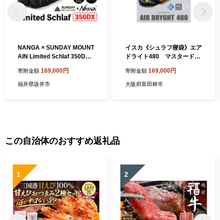
NANGA × SUNDAY MOUNT
イスカ《シュラフ寝袋》エア
AIN Limited Schlaf 350DX
ドライト480 マスタード
（コヨーテ）【キャンプ 防
登山やキャンプ、車中泊用で
169,000円
169,000円
寄附金額
寄附金額
災 アウトドア シュラフ 冬用
す。＜ISKOT＞_寝袋 シュラ
ダウン キャンプギア 寝袋 ナ
フ 防寒 アウトドア キャンプ
福井県坂井市
大阪府富田林市
ンガ】 [M-8007_01]
車中泊 人気 イスカ 防災【16
21067】
この自治体のおすすめ返礼品
1
2