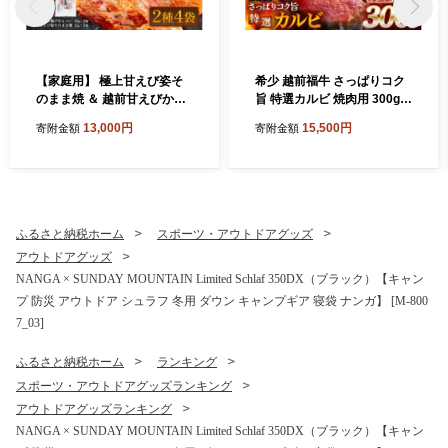
【家庭用】 極上甘えび姿そ
希少 越前福牛 さっぱりコク
のまま焼 ＆ 越前甘えびから
旨 特選カルビ 焼肉用 300g
揚げせんべいセット [A-780
焼肉 焼き肉 国産牛ブランド
13,000円
15,500円
寄附金額
寄附金額
6]
牛 赤身和牛 かるび 肉 牛 牛
肉 冷凍 贈答 贈り物 ギフト
[A-1805]
ふるさと納税ホーム
スポーツ・アウトドアグッズ
アウトドアグッズ
NANGA × SUNDAY MOUNTAIN Limited Schlaf 350DX（ブラック）【キャン
プ 防災 アウトドア シュラフ 冬用 ダウン キャンプギア 寝袋 ナンガ】 [M-800
7_03]
ふるさと納税ホーム
ランキング
スポーツ・アウトドアグッズランキング
アウトドアグッズランキング
NANGA × SUNDAY MOUNTAIN Limited Schlaf 350DX（ブラック）【キャン