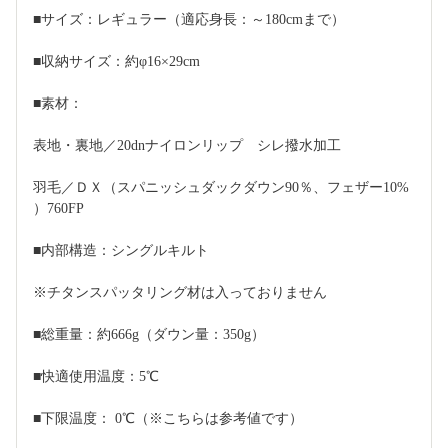
■サイズ：レギュラー（適応身長：～180cmまで）
■収納サイズ：約φ16×29cm
■素材：
表地・裏地／20dnナイロンリップ　シレ撥水加工
羽毛／ＤＸ（スパニッシュダックダウン90％、フェザー10% 
）760FP
■内部構造：シングルキルト
※チタンスパッタリング材は入っておりません
■総重量：約666g（ダウン量：350g）
■快適使用温度：5℃
■下限温度： 0℃（※こちらは参考値です）