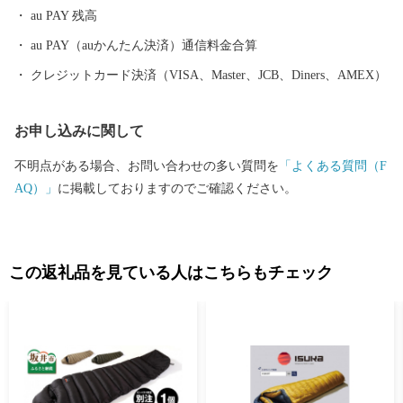
au PAY 残高
織による織マークは国内シェアの80％を占めております。 また、
景勝地「東尋坊」に代表される海岸線や現存十二天守として知ら
au PAY（auかんたん決済）通信料金合算
れる「丸岡城」などを有することでも有名です。 心から笑顔にな
クレジットカード決済（VISA、Master、JCB、Diners、AMEX）
れるまち坂井市へのご支援のほどよろしくお願いします。 〈プラ
イバシーポリシー（個人情報保護方針）について〉 お客様からい
お申し込みに関して
ただいた個人情報は、坂井市が責任をもって管理し、関係法令で
定められた場合を除き、第三者に譲渡したり、提供したりするこ
不明点がある場合、お問い合わせの多い質問を
「よくある質問（F
とはございません。なお、お客様からいただいた個人情報は、商
AQ）」
に掲載しておりますのでご確認ください。
品の発送、事務連絡、いただいたふるさと納税の使い道に関する
報告、坂井市が主催・出展するふるさと納税関連イベント情報の
提供及び坂井市のふるさと納税に関する情報提供のために使用さ
せていただき、その手段として、電子メールの配信やパンフレッ
この返礼品を見ている人はこちらもチェック
ト等の資料の郵送をさせていただくことがあります。 御不明な点
や、電子メールの配信又は資料の郵送停止等のご希望がございま
したら、ふるさと納税担当(furusato_tax@city.fukui-sakai.lg.jp)まで
ご連絡ください。