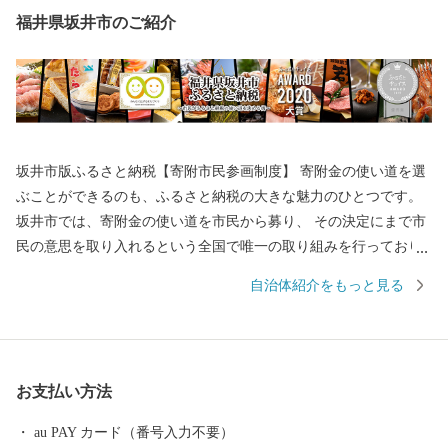
福井県坂井市のご紹介
坂井市版ふるさと納税【寄附市民参画制度】 寄附金の使い道を選
ぶことができるのも、ふるさと納税の大きな魅力のひとつです。
坂井市では、寄附金の使い道を市民から募り、 その決定にまで市
民の意思を取り入れるという全国で唯一の取り組みを行っており
ます。 返礼品を選ぶときのように、ワクワクしながら寄附金の使
自治体紹介をもっと見る
い道を選んでみませんか？ 寄附金の使い道を考えることは、あな
たの好きな”ふるさと”を元気にする第一歩になるかもしれませ
ん。 【福井県坂井市のプロフィール】 坂井市は福井県の北部に位
置し、県内随一の穀倉地帯である坂井平野が広がる”コシヒカリの
お支払い方法
ふるさと”です！(同市丸岡町はコシヒカリ開発者 石墨博士の故郷
です。) その他、若狭牛、甘えび、越前がに、花らっきょう、越前
au PAY カード（番号入力不要）
そば、油揚げなど豊かな食に恵まれており、地場産業である越前