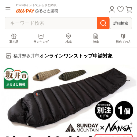
Pontaポイントでふるさと納税
詳細検索
返礼品
ランキング
地域
特集
初めての方
オンラインワンストップ申請対象
福井県坂井市