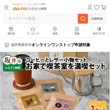
Pontaポイントでふるさと納税
詳細検索
返礼品
ランキング
地域
特集
初めての方
オンラインワンストップ申請対象
福井県坂井市