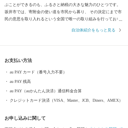
ぶことができるのも、ふるさと納税の大きな魅力のひとつです。
坂井市では、寄附金の使い道を市民から募り、 その決定にまで市
民の意思を取り入れるという全国で唯一の取り組みを行っており
ます。 返礼品を選ぶときのように、ワクワクしながら寄附金の使
自治体紹介をもっと見る
い道を選んでみませんか？ 寄附金の使い道を考えることは、あな
たの好きな”ふるさと”を元気にする第一歩になるかもしれませ
ん。 【福井県坂井市のプロフィール】 坂井市は福井県の北部に位
置し、県内随一の穀倉地帯である坂井平野が広がる”コシヒカリの
お支払い方法
ふるさと”です！(同市丸岡町はコシヒカリ開発者 石墨博士の故郷
です。) その他、若狭牛、甘えび、越前がに、花らっきょう、越前
au PAY カード（番号入力不要）
そば、油揚げなど豊かな食に恵まれており、地場産業である越前
au PAY 残高
織による織マークは国内シェアの80％を占めております。 また、
景勝地「東尋坊」に代表される海岸線や現存十二天守として知ら
au PAY（auかんたん決済）通信料金合算
れる「丸岡城」などを有することでも有名です。 心から笑顔にな
クレジットカード決済（VISA、Master、JCB、Diners、AMEX）
れるまち坂井市へのご支援のほどよろしくお願いします。 〈プラ
イバシーポリシー（個人情報保護方針）について〉 お客様からい
お申し込みに関して
ただいた個人情報は、坂井市が責任をもって管理し、関係法令で
定められた場合を除き、第三者に譲渡したり、提供したりするこ