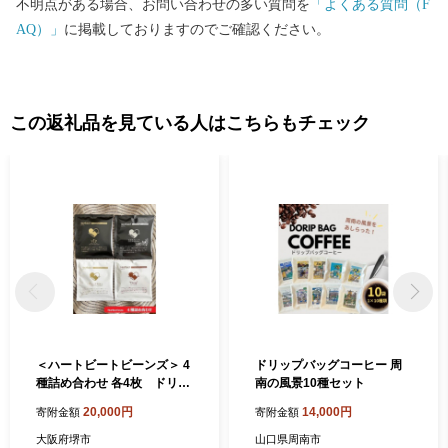
不明点がある場合、お問い合わせの多い質問を
「よくある質問（F
とはございません。なお、お客様からいただいた個人情報は、商
AQ）」
に掲載しておりますのでご確認ください。
品の発送、事務連絡、いただいたふるさと納税の使い道に関する
報告、坂井市が主催・出展するふるさと納税関連イベント情報の
提供及び坂井市のふるさと納税に関する情報提供のために使用さ
せていただき、その手段として、電子メールの配信やパンフレッ
この返礼品を見ている人はこちらもチェック
ト等の資料の郵送をさせていただくことがあります。 御不明な点
や、電子メールの配信又は資料の郵送停止等のご希望がございま
したら、ふるさと納税担当(furusato_tax@city.fukui-sakai.lg.jp)まで
ご連絡ください。
＜ハートビートビーンズ＞ 4
ドリップバッグコーヒー 周
種詰め合わせ 各4枚 ドリッ
南の風景10種セット
プバッグコーヒー
20,000円
14,000円
寄附金額
寄附金額
大阪府堺市
山口県周南市