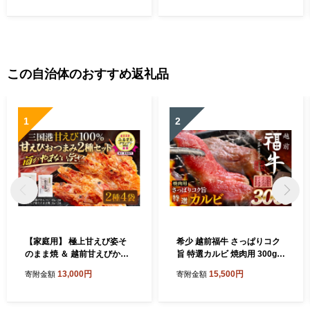
この自治体のおすすめ返礼品
1
2
【家庭用】 極上甘えび姿そ
希少 越前福牛 さっぱりコク
のまま焼 ＆ 越前甘えびから
旨 特選カルビ 焼肉用 300g
揚げせんべいセット [A-780
焼肉 焼き肉 国産牛ブランド
13,000円
15,500円
寄附金額
寄附金額
6]
牛 赤身和牛 かるび 肉 牛 牛
肉 冷凍 贈答 贈り物 ギフト
[A-1805]