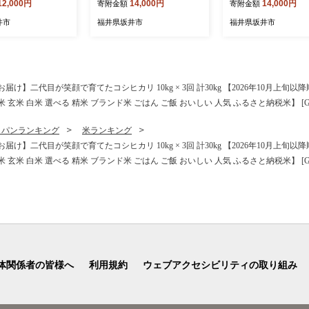
12,000円
14,000円
14,000円
寄附金額
寄附金額
ー クッキー 焼菓子
直径15cm (4～5人前) 850g
ーキ（5号） 【2026
子 スイーツ さつ
【2026年8月発送】 【シャ
発送】【とみつ金時 
井市
福井県坂井市
福井県坂井市
月ヶ瀬 お土産 贈
インマスカット マスカット
イモ さつまいも 芋 
 ギフト お祝い事
ますかっと ケーキ マスカッ
ホール たると スイー
せグルメ 名物 ご当
トケーキ ホール たると ス
ザート 果物 フルー
9]
イーツ デザート 果物 フル
洋菓子 贈答 ギフト】 [
ーツケーキ 洋菓子 贈答 ギ
22_12]
】二代目が笑顔で育てたコシヒカリ 10kg × 3回 計30kg 【2026年10月上旬
フト】 [A-5220_08]
米 白米 選べる 精米 ブランド米 ごはん ご飯 おいしい 人気 ふるさと納税米】 [G-02
・パンランキング
米ランキング
】二代目が笑顔で育てたコシヒカリ 10kg × 3回 計30kg 【2026年10月上旬
米 白米 選べる 精米 ブランド米 ごはん ご飯 おいしい 人気 ふるさと納税米】 [G-02
体関係者の皆様へ
利用規約
ウェブアクセシビリティの取り組み