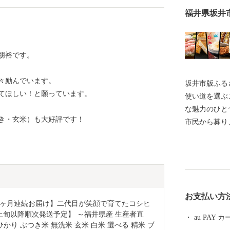
福井県坂井
朋裕です。
々励んでいます。
坂井市版ふるさ
てほしい！と願っています。
使い道を選ぶ
な魅力のひとつです。 坂井市で
づき・玄米）も大好評です！
市民から募り、 その決定にまで市民の意思を
るという全国
礼品を選ぶと
使い道を選んでみません
ことは、あな
歩になるかもしれません。
お支払い方
ール】 坂井市は福井県の北部に位置し、県内随一の穀
3ヶ月連続お届け】二代目が笑顔で育てたコシヒ
倉地帯である
6年10月上旬以降順次発送予定】 ～福井県産 生産者直
au PAY
と”です！(
かり ぶつき米 無洗米 玄米 白米 選べる 精米 ブ