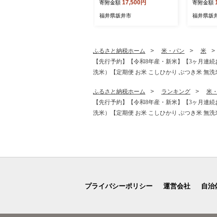
17,500円
寄附金額
寄附金額
りの三年掘り栽培』 希少 漬
ドクッキ
け 国産 漬け物 お漬物 ラッ
銘菓 お菓
福井県坂井市
福井県坂
キョウ らっきょう [A-0708]
きがせ 五
り物 贈答
お取り寄
地 [A-411
ふるさと納税ホーム
米・パン
米
【先行予約】【令和8年産・新米】【3ヶ月連続お届け
洗米）【定期便 お米 こしひかり ぶつき米 無洗米 玄
ふるさと納税ホーム
ランキング
米
【先行予約】【令和8年産・新米】【3ヶ月連続お届け
洗米）【定期便 お米 こしひかり ぶつき米 無洗米 玄
プライバシーポリシー
運営会社
自治