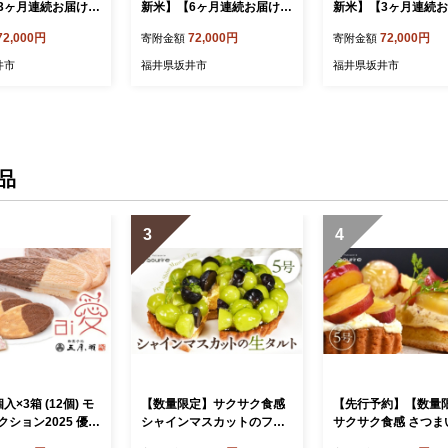
3ヶ月連続お届け】
新米】【6ヶ月連続お届け】
新米】【3ヶ月連続
笑顔で育てたコシ
二代目が笑顔で育てた コシ
二代目が笑顔で育て
72,000円
72,000円
72,000円
寄附金額
寄附金額
kg × 3回 計30kg
ヒカリ 5kg × 6回 計30kg
ヒカリ 10kg × 3回 計
年10月上旬以降順次
(無洗米) 【2026年10月上旬
【2026年10月上旬
井市
福井県坂井市
福井県坂井市
】 ～福井県産 生産
以降順次発送予定】 ～福井
発送予定】 ～福井県
～（上白米）【定
県産 生産者直送！～ 【定期
者直送！～（玄米） 
 こしひかり ぶつ
便 お米 こしひかり ぶつき
便 お米 こしひかり 
米 玄米 白米 選べ
米 無洗米 玄米 ブランド米
米 無洗米 玄米 白米
ブランド米 ごはん
人気 ふるさと納税米】 [G-0
精米 ブランド米 ごは
しい 人気 ふるさ
228_05]
飯 おいしい 人気 ふ
品
[G-0229_01]
納税米】 [G-0229_04
3
4
4個入×3箱 (12個) モ
【数量限定】サクサク食感
【先行予約】【数量
ション2025 優秀
シャインマスカットのフレ
サクサク食感 さつま
 チョコレートサン
ッシュタルトケーキ 5号：
（とみつ金時） のタ