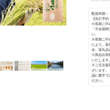
配送時期：
【先行予約・
※長期ご不
「不在期間
い。
※長期ご不
により、返
合、返礼品
※商品出荷
いたします
※ご注文殺
ざいます。
誠に勝手で
ださい。