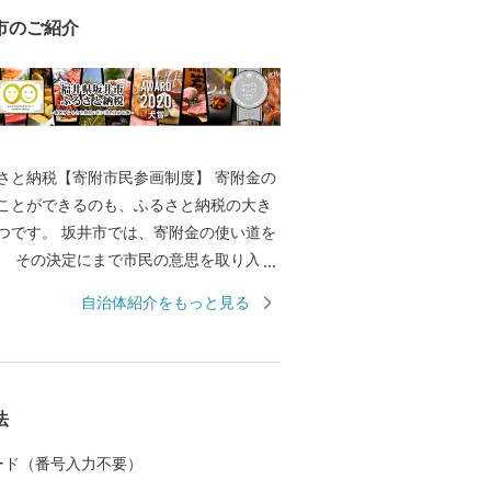
市のご紹介
と納税【寄附市民参画制度】 寄附金の
ことができるのも、ふるさと納税の大き
は、寄附金の使い道を
取り入れ
で唯一の取り組みを行っております。 返
自治体紹介をもっと見る
きのように、ワクワクしながら寄附金の
か？ 寄附金の使い道を考える
たの好きな”ふるさと”を元気にする第一
 【福井県坂井市のプロフィ
法
坂井平野が広がる”コシヒカリのふるさ
 カード（番号入力不要）
同市丸岡町はコシヒカリ開発者 石墨博士の