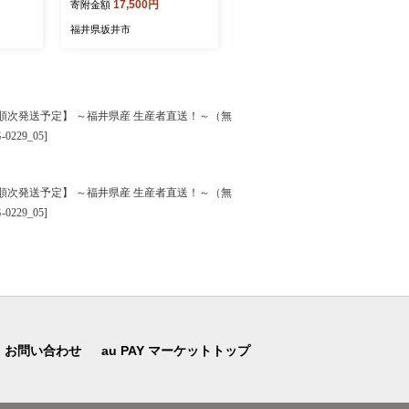
17,500円
25,000円
寄附金額
寄附金額
年12月
（側ポリエステル） [A-204
（側ポリエステル） [B-204
サツマ
55]
20]
福井県坂井市
福井県坂井市
ケーキ
ツ デ
ツケーキ
A-52
以降順次発送予定】 ～福井県産 生産者直送！～（無
29_05]
以降順次発送予定】 ～福井県産 生産者直送！～（無
29_05]
お問い合わせ
au PAY マーケットトップ