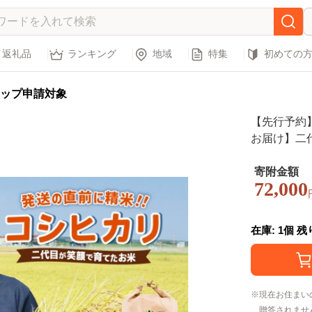
返礼品
ランキング
地域
特集
初めての
ップ申請対象
【先行予約
お届け】二代
× 3回 計3
定】 ～福
寄附金額
72,000
期便 お米 
選べる 精米
気 ふるさと納税
在庫: 1個 
現在お住まい
贈答されませ