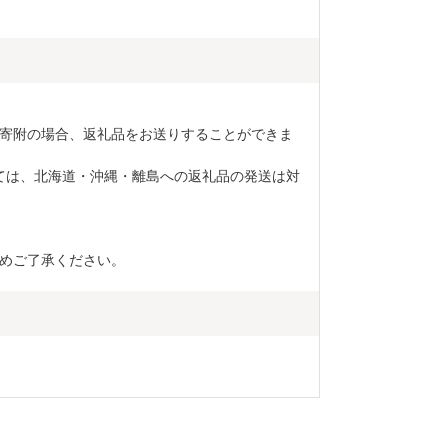
す。 御不明
停止等のご希
(furusato_ta
い。
寄附の場合、返礼品をお送りすることができま
ては、北海道・沖縄・離島への返礼品の発送は対
めご了承ください。