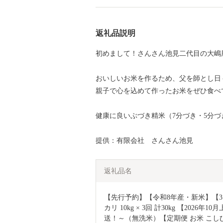
返礼品説明
初めまして！さんさん池見二代目の大嶋
おいしいお米を作るため、父を師とし日
親子で心を込めて作ったお米をぜひ食べ
健康に良いぶづき精米（7分づき・5分
提供：有限会社 さんさん池見
返礼品名
【先行予約】【令和8年産・新米】【
カリ 10kg × 3回 計30kg 【202
送！～（無洗米）【定期便 お米 こしひ