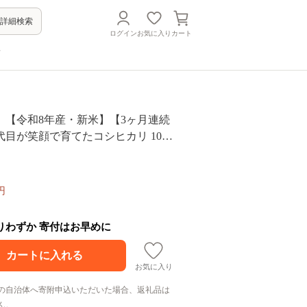
詳細検索
ログイン
お気に入り
カート
方
】【令和8年産・新米】【3ヶ月連続
目が笑顔で育てたコシヒカリ 10kg
0kg 【2026年10月上旬以降順次発送予
井県産 生産者直送！～（無洗米）【定
こしひかり ぶつき米 無洗米 玄米 白米
円
 ブランド米 ごはん ご飯 おいしい 人
米】 [G-0229_05]
残りわずか 寄付はお早めに
お気に入り
の自治体へ寄附申込いただいた場合、返礼品は
ん。