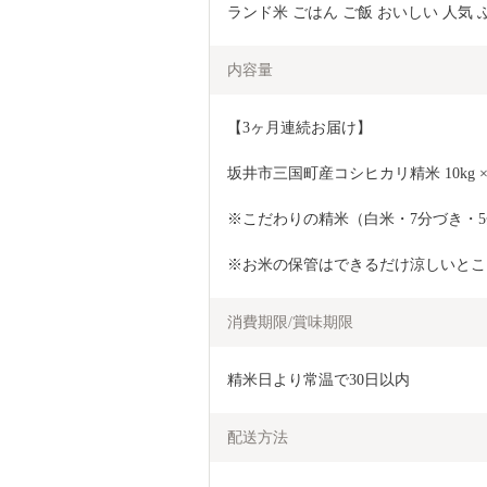
ランド米 ごはん ご飯 おいしい 人気 ふる
内容量
【3ヶ月連続お届け】 
坂井市三国町産コシヒカリ精米 10kg × 
※こだわりの精米（白米・7分づき・
※お米の保管はできるだけ涼しいとこ
消費期限/賞味期限
精米日より常温で30日以内
配送方法