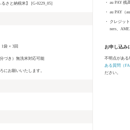
au PAY 残
さと納税米】 [G-0229_05]
故郷です。) その他、若狭牛、甘えび、越前がに、花
らっきょう、
au PAY
ており、地場
クレジットカ
シェアの80％を占め
ners、AM
坊」に代表さ
る「丸岡城」な
1袋 × 3回
お申し込み
笑顔になれる
願いします。 〈プライバシーポリシー（個人情報保護
不明点がある
5分づき）無洗米対応可能
方針）につい
ある質問（FA
坂井市が責任
ろにお願いいたします。
ださい。
場合を除き、
とはございま
情報は、商品
納税の使い道
ふるさと納税
るさと納税に
だき、その手
ット等の資料