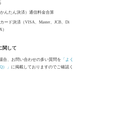
高
越前そば、油揚げなど豊かな食に恵まれ
（auかんたん決済）通信料金合算
産業である越前織による織マークは国内
ード決済（VISA、Master、JCB、Di
ております。 また、景勝地「東尋
EX）
れる海岸線や現存十二天守として知られ
どを有することでも有名です。 心から
に関して
まち坂井市へのご支援のほどよろしくお
場合、お問い合わせの多い質問を
「よく
て〉 お客様からいただいた個人情報は、
Q）」
に掲載しておりますのでご確認く
をもって管理し、関係法令で定められた
第三者に譲渡したり、提供したりするこ
せん。なお、お客様からいただいた個人
の発送、事務連絡、いただいたふるさと
に関する報告、坂井市が主催・出展する
関連イベント情報の提供及び坂井市のふ
関する情報提供のために使用させていた
段として、電子メールの配信やパンフレ
の郵送をさせていただくことがありま