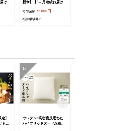
お届け】
新米】【3ヶ月連続お届け】
たコシ
二代目が笑顔で育てたコシ
72,000円
寄附金額
30kg
ヒカリ 10kg × 3回 計30kg
以降順次
【2026年10月上旬以降順次
福井県坂井市
産 生産
発送予定】 ～福井県産 生産
【定期
者直送！～（5分づき）【定
ぶつき
期便 お米 こしひかり ぶつ
 選べる
き米 無洗米 玄米 白米 選べ
ん ご
る 精米 ブランド米 ごはん
るさと
ご飯 おいしい 人気 ふるさ
]
と納税米】 [G-0229_03]
5
6
限定】
ウレタン×高密度反毛わた
ウレタン×高密度反毛わた
いも
ハイブリッドヌード座布団
ハイブリッドヌード座布団
ルトケ
2枚（銘仙判55×59cm）
3枚（銘仙判55×59cm）