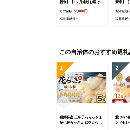
新米】【3ヶ月連続お届け】
新米】【
二代目が笑顔で育てたコシ
二代目が
72,000円
寄附金額
寄附金額
ヒカリ 10kg × 3回 計30kg
ヒカリ 10
【2026年10月上旬以降順次
【2026
福井県坂井市
福井県坂
発送予定】 ～福井県産 生産
発送予定
者直送！～（7分づき）【定
者直送！
期便 お米 こしひかり ぶつ
期便 お米
き米 無洗米 玄米 白米 選べ
き米 無洗
る 精米 ブランド米 ごはん
る 精米 
ご飯 おいしい 人気 ふるさ
ご飯 おい
この自治体のおすすめ返礼
と納税米】 [G-0229_02]
と納税米】 
1
2
福井特産 三年子花らっきょ
愛 (ai) 
極小粒らっきょ 200ｇ×5袋
ンドセレク
化学調味料不使用 『こだわ
品質金賞