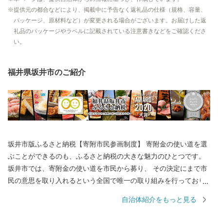
提供元の都合などにより、掲載中に予告なく返礼品の仕様（規格、容量、
パッケージ、原材料など）が変更される場合がございます。お届けした返
礼品のパッケージやラベルに記載されている注意書きなどをご確認くださ
い。
福井県坂井市のご紹介
坂井市版ふるさと納税【寄附市民参画制度】 寄附金の使い道を選
ぶことができるのも、ふるさと納税の大きな魅力のひとつです。
坂井市では、寄附金の使い道を市民から募り、 その決定にまで市
民の意思を取り入れるという全国で唯一の取り組みを行っており
ます。 返礼品を選ぶときのように、ワクワクしながら寄附金の使
自治体紹介をもっと見る
い道を選んでみませんか？ 寄附金の使い道を考えることは、あな
たの好きな”ふるさと”を元気にする第一歩になるかもしれませ