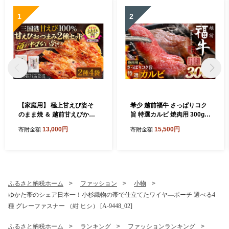
1
2
【家庭用】 極上甘えび姿そ
希少 越前福牛 さっぱりコク
のまま焼 ＆ 越前甘えびから
旨 特選カルビ 焼肉用 300g
揚げせんべいセット [A-780
焼肉 焼き肉 国産牛ブランド
13,000円
15,500円
寄附金額
寄附金額
6]
牛 赤身和牛 かるび 肉 牛 牛
肉 冷凍 贈答 贈り物 ギフト
[A-1805]
ふるさと納税ホーム
ファッション
小物
ゆかた帯のシェア日本一！小杉織物の帯で仕立てたワイヤ―ポーチ 選べる4
種 グレーファスナー （紺 ヒシ） [A-9448_02]
ふるさと納税ホーム
ランキング
ファッションランキング