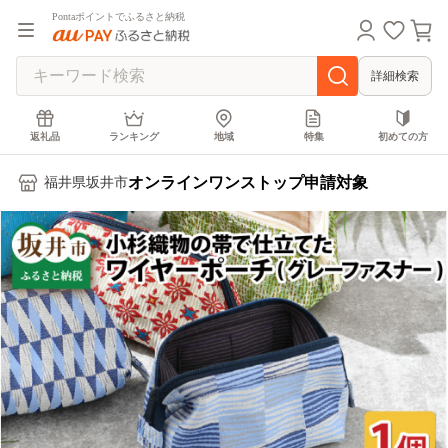
Pontaポイントでふるさと納税
詳細検索
返礼品
ランキング
地域
特集
初めての方
オンラインワンストップ申請対象
福井県坂井市