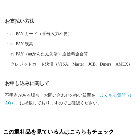
ん。 【福井県坂井市のプロフィール】 坂井市は福井県の北部に位
置し、県内随一の穀倉地帯である坂井平野が広がる”コシヒカリの
お支払い方法
ふるさと”です！(同市丸岡町はコシヒカリ開発者 石墨博士の故郷
です。) その他、若狭牛、甘えび、越前がに、花らっきょう、越前
au PAY カード（番号入力不要）
そば、油揚げなど豊かな食に恵まれており、地場産業である越前
au PAY 残高
織による織マークは国内シェアの80％を占めております。 また、
景勝地「東尋坊」に代表される海岸線や現存十二天守として知ら
au PAY（auかんたん決済）通信料金合算
れる「丸岡城」などを有することでも有名です。 心から笑顔にな
クレジットカード決済（VISA、Master、JCB、Diners、AMEX）
れるまち坂井市へのご支援のほどよろしくお願いします。 〈プラ
イバシーポリシー（個人情報保護方針）について〉 お客様からい
お申し込みに関して
ただいた個人情報は、坂井市が責任をもって管理し、関係法令で
定められた場合を除き、第三者に譲渡したり、提供したりするこ
不明点がある場合、お問い合わせの多い質問を
「よくある質問（F
とはございません。なお、お客様からいただいた個人情報は、商
AQ）」
に掲載しておりますのでご確認ください。
品の発送、事務連絡、いただいたふるさと納税の使い道に関する
報告、坂井市が主催・出展するふるさと納税関連イベント情報の
提供及び坂井市のふるさと納税に関する情報提供のために使用さ
せていただき、その手段として、電子メールの配信やパンフレッ
この返礼品を見ている人はこちらもチェック