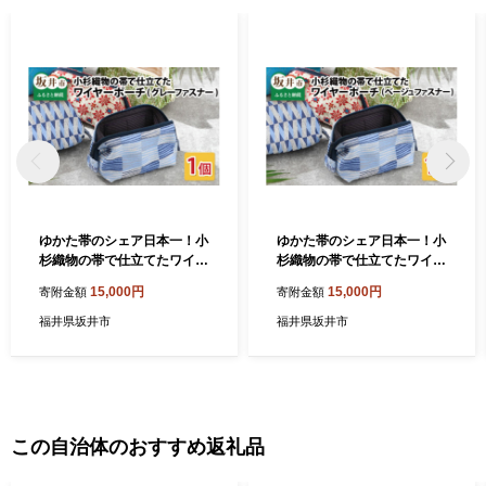
ト等の資料の郵送をさせていただくことがあります。 御不明な点
や、電子メールの配信又は資料の郵送停止等のご希望がございま
したら、ふるさと納税担当(furusato_tax@city.fukui-sakai.lg.jp)まで
ご連絡ください。
ゆかた帯のシェア日本一！小
ゆかた帯のシェア日本一！小
杉織物の帯で仕立てたワイヤ
杉織物の帯で仕立てたワイヤ
—ポーチ 選べる4種 グレーフ
—ポーチ 選べる2種 ベージュ
15,000円
15,000円
寄附金額
寄附金額
ァスナー （紺 七宝） [A-944
ファスナー（緑 ヒシ） [A-94
8_04]
47_01]
福井県坂井市
福井県坂井市
この自治体のおすすめ返礼品