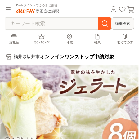
Pontaポイントでふるさと納税
詳細検索
返礼品
ランキング
地域
特集
初めての方
オンラインワンストップ申請対象
福井県坂井市