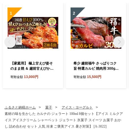
1
2
【家庭用】 極上甘えび姿そ
希少 越前福牛 さっぱりコク
のまま焼 ＆ 越前甘えびから
旨 特選カルビ 焼肉用 300g
揚げせんべいセット [A-780
焼肉 焼き肉 国産牛ブランド
13,000円
15,500円
寄附金額
寄附金額
6]
牛 赤身和牛 かるび 肉 牛 牛
肉 冷凍 贈答 贈り物 ギフト
[A-1805]
ふるさと納税ホーム
菓子
アイス・ヨーグルト
素材の味を生かした カルナの ジェラート 100ml 8個セット【アイス ミルクア
イス アイスクリーム シャーベット ジェラート 氷菓子 スイーツ お菓子 おか
し 詰め合わせ セット 人気 冷凍 ご褒美アイス 暑さ対策】 [A-3022]