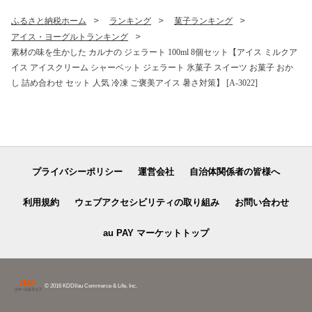
ふるさと納税ホーム
ランキング
菓子ランキング
アイス・ヨーグルトランキング
素材の味を生かした カルナの ジェラート 100ml 8個セット【アイス ミルクア
イス アイスクリーム シャーベット ジェラート 氷菓子 スイーツ お菓子 おか
し 詰め合わせ セット 人気 冷凍 ご褒美アイス 暑さ対策】 [A-3022]
プライバシーポリシー
運営会社
自治体関係者の皆様へ
利用規約
ウェブアクセシビリティの取り組み
お問い合わせ
au PAY マーケットトップ
© 2016 KDDI/au Commerce & Life, Inc.