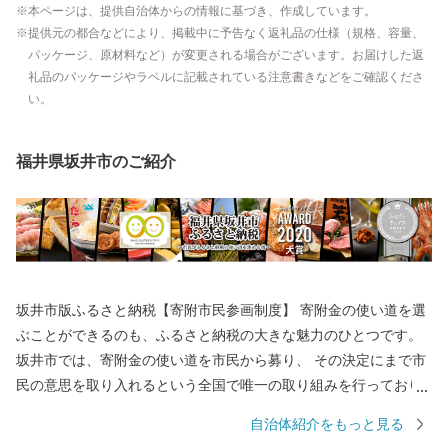
本ページは、提供自治体からの情報に基づき、作成しています。
提供元の都合などにより、掲載中に予告なく返礼品の仕様（規格、容量、
パッケージ、原材料など）が変更される場合がございます。お届けした返
礼品のパッケージやラベルに記載されている注意書きなどをご確認くださ
い。
福井県坂井市のご紹介
坂井市版ふるさと納税【寄附市民参画制度】 寄附金の使い道を選
ぶことができるのも、ふるさと納税の大きな魅力のひとつです。
坂井市では、寄附金の使い道を市民から募り、 その決定にまで市
民の意思を取り入れるという全国で唯一の取り組みを行っており
ます。 返礼品を選ぶときのように、ワクワクしながら寄附金の使
自治体紹介をもっと見る
い道を選んでみませんか？ 寄附金の使い道を考えることは、あな