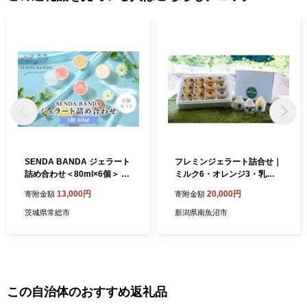
ト等の資料の郵送をさせていただくことがあります。 御不明な点
や、電子メールの配信又は資料の郵送停止等のご希望がございま
したら、ふるさと納税担当(furusato_tax@city.fukui-sakai.lg.jp)まで
ご連絡ください。
SENDA BANDA ジェラート
フレミンジェラート詰合せ｜
詰め合わせ＜80ml×6個＞ 濃
ミルク6・オレンジ3・乳酸
いいちごミルク×２ 濃厚ミル
菌アイス3／計12個【ジェラ
13,000円
20,000円
寄附金額
寄附金額
ク リッチチョコレート 自家
ート 乳酸菌 シャーベット ア
焙煎ピスタチオ 常総ミルク
イス アイスクリームデザー
茨城県常総市
新潟県南魚沼市
ティーの5種類で計6点｜ジ
ト セット スイーツ 食品 ギフ
ェラート スイーツ 氷菓子 ア
ト お祝い ご褒美】
イス アイスクリーム 贅沢 ご
褒美 素材 こだわり 濃厚 デザ
ート ギフト 贈り物 贈答用 い
ちごミルク ミルク チョコ ピ
この自治体のおすすめ返礼品
スタチオ ミルクティー