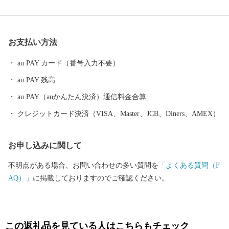
たの好きな”ふるさと”を元気にする第一歩になるかもしれませ
ん。 【福井県坂井市のプロフィール】 坂井市は福井県の北部に位
置し、県内随一の穀倉地帯である坂井平野が広がる”コシヒカリの
お支払い方法
ふるさと”です！(同市丸岡町はコシヒカリ開発者 石墨博士の故郷
です。) その他、若狭牛、甘えび、越前がに、花らっきょう、越前
au PAY カード（番号入力不要）
そば、油揚げなど豊かな食に恵まれており、地場産業である越前
au PAY 残高
織による織マークは国内シェアの80％を占めております。 また、
景勝地「東尋坊」に代表される海岸線や現存十二天守として知ら
au PAY（auかんたん決済）通信料金合算
れる「丸岡城」などを有することでも有名です。 心から笑顔にな
クレジットカード決済（VISA、Master、JCB、Diners、AMEX）
れるまち坂井市へのご支援のほどよろしくお願いします。 〈プラ
イバシーポリシー（個人情報保護方針）について〉 お客様からい
お申し込みに関して
ただいた個人情報は、坂井市が責任をもって管理し、関係法令で
定められた場合を除き、第三者に譲渡したり、提供したりするこ
不明点がある場合、お問い合わせの多い質問を
「よくある質問（F
とはございません。なお、お客様からいただいた個人情報は、商
AQ）」
に掲載しておりますのでご確認ください。
品の発送、事務連絡、いただいたふるさと納税の使い道に関する
報告、坂井市が主催・出展するふるさと納税関連イベント情報の
提供及び坂井市のふるさと納税に関する情報提供のために使用さ
せていただき、その手段として、電子メールの配信やパンフレッ
この返礼品を見ている人はこちらもチェック