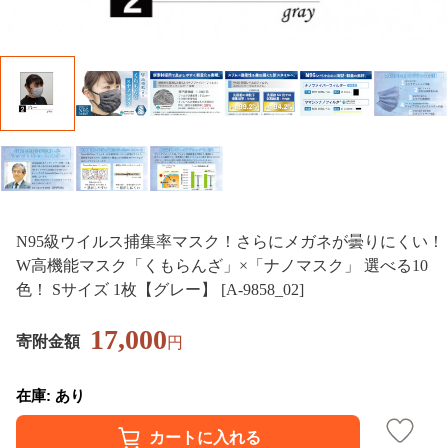
N95級ウイルス捕集率マスク！さらにメガネが曇りにくい！
W高機能マスク「くもらんざ」×「ナノマスク」 選べる10
色！ Sサイズ 1枚【グレー】 [A-9858_02]
17,000
寄附金額
円
在庫: あり