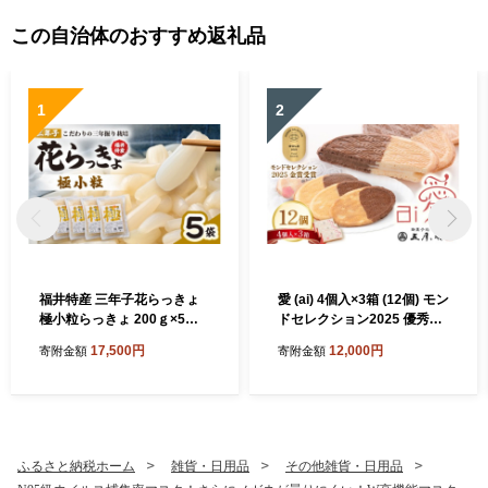
この自治体のおすすめ返礼品
1
2
福井特産 三年子花らっきょ
愛 (ai) 4個入×3箱 (12個) モン
極小粒らっきょ 200ｇ×5袋
ドセレクション2025 優秀品
化学調味料不使用 『こだわ
質金賞 チョコレートサンド
17,500円
12,000円
寄附金額
寄附金額
りの三年掘り栽培』 希少 漬
クッキー クッキー 焼菓子 銘
け 国産 漬け物 お漬物 ラッキ
菓 お菓子 スイーツ さつきが
ョウ らっきょう [A-0708]
せ 五月ヶ瀬 お土産 贈り物 贈
答 ギフト お祝い事 お取り寄
せグルメ 名物 ご当地 [A-411
9]
ふるさと納税ホーム
雑貨・日用品
その他雑貨・日用品