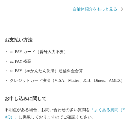
ます。 返礼品を選ぶときのように、ワクワクしながら寄附金の使
自治体紹介をもっと見る
い道を選んでみませんか？ 寄附金の使い道を考えることは、あな
たの好きな”ふるさと”を元気にする第一歩になるかもしれませ
ん。 【福井県坂井市のプロフィール】 坂井市は福井県の北部に位
置し、県内随一の穀倉地帯である坂井平野が広がる”コシヒカリの
お支払い方法
ふるさと”です！(同市丸岡町はコシヒカリ開発者 石墨博士の故郷
です。) その他、若狭牛、甘えび、越前がに、花らっきょう、越前
au PAY カード（番号入力不要）
そば、油揚げなど豊かな食に恵まれており、地場産業である越前
au PAY 残高
織による織マークは国内シェアの80％を占めております。 また、
景勝地「東尋坊」に代表される海岸線や現存十二天守として知ら
au PAY（auかんたん決済）通信料金合算
れる「丸岡城」などを有することでも有名です。 心から笑顔にな
クレジットカード決済（VISA、Master、JCB、Diners、AMEX）
れるまち坂井市へのご支援のほどよろしくお願いします。 〈プラ
イバシーポリシー（個人情報保護方針）について〉 お客様からい
お申し込みに関して
ただいた個人情報は、坂井市が責任をもって管理し、関係法令で
定められた場合を除き、第三者に譲渡したり、提供したりするこ
不明点がある場合、お問い合わせの多い質問を
「よくある質問（F
とはございません。なお、お客様からいただいた個人情報は、商
AQ）」
に掲載しておりますのでご確認ください。
品の発送、事務連絡、いただいたふるさと納税の使い道に関する
報告、坂井市が主催・出展するふるさと納税関連イベント情報の