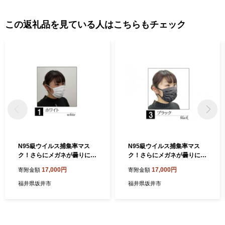
提供及び坂井市のふるさと納税に関する情報提供のために使用さ
せていただき、その手段として、電子メールの配信やパンフレッ
この返礼品を見ている人はこちらもチェック
ト等の資料の郵送をさせていただくことがあります。 御不明な点
や、電子メールの配信又は資料の郵送停止等のご希望がございま
したら、ふるさと納税担当(furusato_tax@city.fukui-sakai.lg.jp)まで
ご連絡ください。
N95級ウイルス捕集率マス
N95級ウイルス捕集率マス
ク！さらにメガネが曇りにく
ク！さらにメガネが曇りにく
い！W高機能マスク「くもら
い！W高機能マスク「くもら
17,000円
17,000円
寄附金額
寄附金額
んざ」×「ナノマスク」 選べ
んざ」×「ナノマスク」 選べ
る10色！ Sサイズ 1枚【ホワ
る10色！ Sサイズ 1枚【ブラ
福井県坂井市
福井県坂井市
イト】 [A-9858_01]
ック】 [A-9858_03]