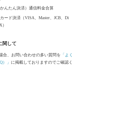
越前そば、油揚げなど豊かな食に恵まれ
（auかんたん決済）通信料金合算
産業である越前織による織マークは国内
ード決済（VISA、Master、JCB、Di
ております。 また、景勝地「東尋
EX）
れる海岸線や現存十二天守として知られ
どを有することでも有名です。 心から
に関して
まち坂井市へのご支援のほどよろしくお
場合、お問い合わせの多い質問を
「よく
て〉 お客様からいただいた個人情報は、
Q）」
に掲載しておりますのでご確認く
をもって管理し、関係法令で定められた
第三者に譲渡したり、提供したりするこ
せん。なお、お客様からいただいた個人
の発送、事務連絡、いただいたふるさと
に関する報告、坂井市が主催・出展する
関連イベント情報の提供及び坂井市のふ
関する情報提供のために使用させていた
段として、電子メールの配信やパンフレ
の郵送をさせていただくことがありま