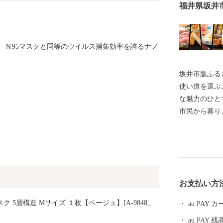
福井県坂井
、Ｎ95マスクと同等のウイルス捕集効率を誇るナノ
坂井市版ふるさ
使い道を選ぶ
な魅力のひとつです。 坂井市で
市民から募り、 その決定にまで市民の意思を
るという全国
礼品を選ぶと
使い道を選んでみません
ことは、あな
歩になるかもしれません。
お支払い方
ール】 坂井市は福井県の北部に位置し、県内随一の穀
倉地帯である
 5層構造 Mサイズ １枚【ベージュ】[A-9848_
au PAY
と”です！(
au PAY 残