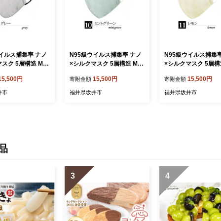
ウイルス捕集率 ナノ
N95級ウイルス捕集率 ナノ
N95級ウイルス捕集率
スク 5層構造 Mサ
×シルクマスク 5層構造 Mサ
×シルクマスク 5層構
【グレー】[A-984
イズ １枚【ミントグリー
イズ １枚【レモン】[A
15,500円
15,500円
15,500円
寄附金額
寄附金額
ン】[A-9848_10]
8_11]
井市
福井県坂井市
福井県坂井市
品
3
4