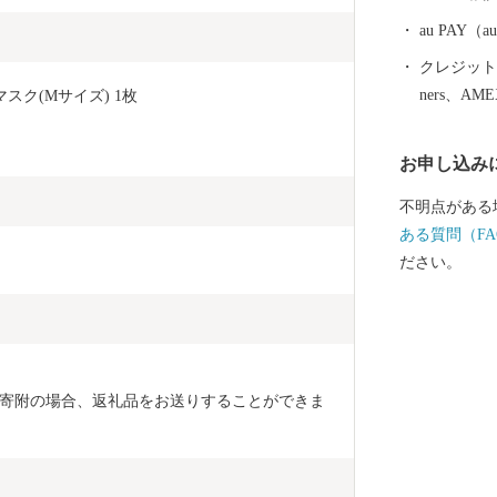
故郷です。) その他、若狭牛、甘えび、越前がに、花
らっきょう、
au PAY
ており、地場
クレジットカ
シェアの80％を占め
ners、AM
スク(Mサイズ) 1枚
坊」に代表さ
る「丸岡城」な
お申し込み
笑顔になれる
願いします。 〈プライバシーポリシー（個人情報保護
不明点がある
方針）につい
ある質問（FA
坂井市が責任
ださい。
場合を除き、
とはございま
情報は、商品
納税の使い道
ふるさと納税
寄附の場合、返礼品をお送りすることができま
るさと納税に
だき、その手
ット等の資料