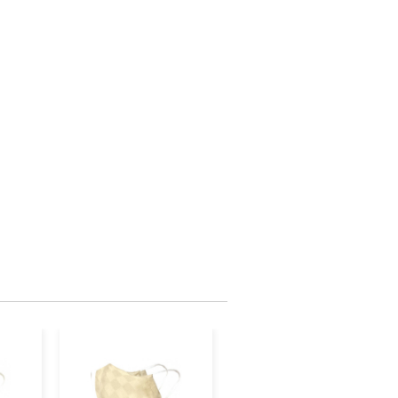
な点や、電子メールの配信又は資料の郵送
望がございましたら、ふるさと納税担当
x@city.fukui-sakai.lg.jp)までご連絡くださ