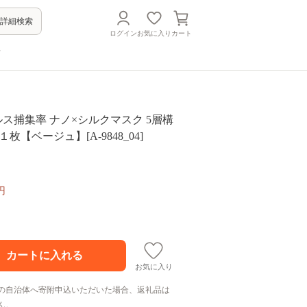
詳細検索
ログイン
お気に入り
カート
方
ルス捕集率 ナノ×シルクマスク 5層構
１枚【ベージュ】[A-9848_04]
円
お気に入り
の自治体へ寄附申込いただいた場合、返礼品は
ん。