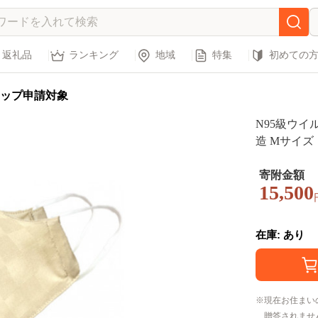
返礼品
ランキング
地域
特集
初めての
ップ申請対象
N95級ウイ
造 Mサイズ 
寄附金額
15,500
在庫: あり
現在お住まい
贈答されませ