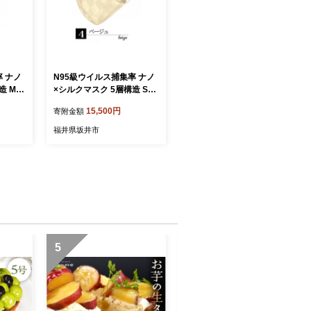
 ナノ
N95級ウイルス捕集率 ナノ
造 Mサ
×シルクマスク 5層構造 Sサ
-984
イズ １枚【ベージュ】[A-9
15,500円
寄附金額
847_04]
福井県坂井市
5
6