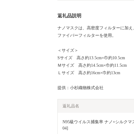
返礼品説明
ナノマスクは、高密度フィルターに加え
ファイバーフィルターを使用。
＜サイズ＞
Sサイズ 高さ約13.5cm×巾約10.5cm
Ｍサイズ 高さ約14.5cm×巾約11.5cm
Ｌサイズ 高さ約16cm×巾約13cm
提供：小杉織物株式会社
返礼品名
N95級ウイルス捕集率 ナノ×シルクマスク
04]