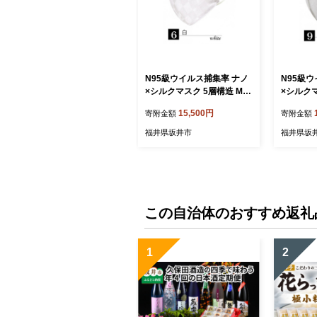
N95級ウイルス捕集率 ナノ
N95級
×シルクマスク 5層構造 Mサ
×シルクマ
イズ １枚【白】[A-9848_0
イズ １枚
15,500円
寄附金額
寄附金額
6]
8_09]
福井県坂井市
福井県坂
この自治体のおすすめ返礼
1
2