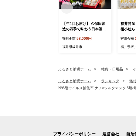
【年4回お届け】 久保田酒
福井特産
造の四季で味わう日本酒定
極小粒らっ
期便 ～特製おちょこのオマ
化学調味
58,000円
寄附金額
寄附金額
ケ付き～ 定期便 純米吟醸
りの三年
純米原酒 純米吟醸生貯蔵原
け 国産 
福井県坂井市
福井県坂
酒 純米無濾過生原酒 本醸造
キョウ らっ
飲み比べ セット 詰合せ 地
酒 日本酒 お酒 酒 アルコー
ル 米どころ 冷蔵保存 ギフ
ふるさと納税ホーム
雑貨・日用品
ト 贈り物 贈答 [E-1302]
ふるさと納税ホーム
ランキング
雑
N95級ウイルス捕集率 ナノ×シルクマスク 5層構造 
プライバシーポリシー
運営会社
自治