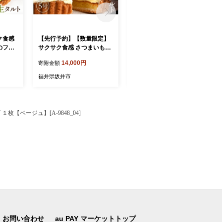
ク食感
【先行予約】【数量限定】
ウレタン×高密度反毛わた
のフレ
サクサク食感 さつまいも
ハイブリッドヌード座布団
5号：
（とみつ金時） のタルトケ
2枚（銘仙判55×59cm）
14,000円
17,500円
寄附金額
寄附金額
 850g
ーキ（5号） 【2026年12月
（側ポリエステル） [A-204
 【シャ
発送】【とみつ金時 サツマ
55]
福井県坂井市
福井県坂井市
カット
イモ さつまいも 芋 ケーキ
マスカッ
ホール たると スイーツ デ
と ス
ザート 果物 フルーツケーキ
 フル
洋菓子 贈答 ギフト】 [A-52
枚【ベージュ】[A-9848_04]
答 ギ
22_12]
お問い合わせ
au PAY マーケットトップ