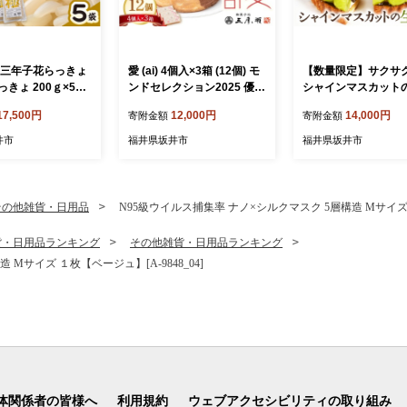
 三年子花らっきょ
愛 (ai) 4個入×3箱 (12個) モ
【数量限定】サクサ
きょ 200ｇ×5袋
ンドセレクション2025 優秀
シャインマスカット
料不使用 『こだわ
品質金賞 チョコレートサン
ッシュタルトケーキ 
17,500円
12,000円
14,000円
寄附金額
寄附金額
掘り栽培』 希少 漬
ドクッキー クッキー 焼菓子
直径15cm (4～5人前)
漬け物 お漬物 ラッ
銘菓 お菓子 スイーツ さつ
【2026年8月発送】
井市
福井県坂井市
福井県坂井市
きょう [A-0708]
きがせ 五月ヶ瀬 お土産 贈
インマスカット マス
り物 贈答 ギフト お祝い事
ますかっと ケーキ 
お取り寄せグルメ 名物 ご当
トケーキ ホール たる
地 [A-4119]
イーツ デザート 果物
その他雑貨・日用品
N95級ウイルス捕集率 ナノ×シルクマスク 5層構造 Mサイズ １
ーツケーキ 洋菓子 贈
フト】 [A-5220_08]
貨・日用品ランキング
その他雑貨・日用品ランキング
Mサイズ １枚【ベージュ】[A-9848_04]
体関係者の皆様へ
利用規約
ウェブアクセシビリティの取り組み