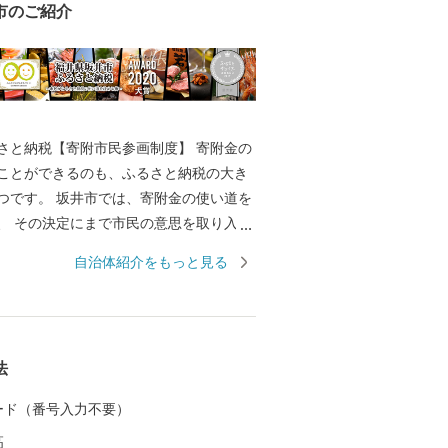
市のご紹介
と納税【寄附市民参画制度】 寄附金の
ことができるのも、ふるさと納税の大き
は、寄附金の使い道を
取り入れ
で唯一の取り組みを行っております。 返
自治体紹介をもっと見る
きのように、ワクワクしながら寄附金の
か？ 寄附金の使い道を考える
たの好きな”ふるさと”を元気にする第一
 【福井県坂井市のプロフィ
法
坂井平野が広がる”コシヒカリのふるさ
 カード（番号入力不要）
同市丸岡町はコシヒカリ開発者 石墨博士の
高