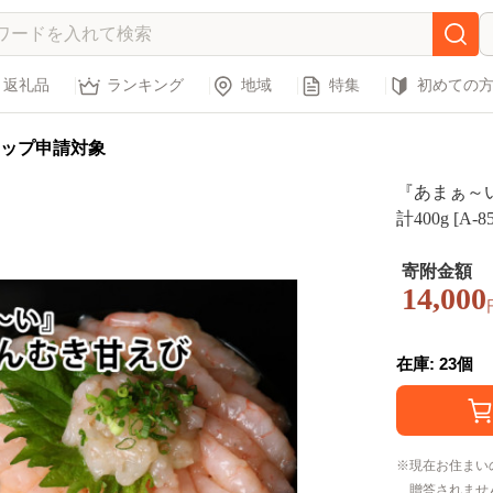
返礼品
ランキング
地域
特集
初めての
ップ申請対象
『あまぁ～い
計400g [A-85
寄附金額
14,000
在庫: 23個
現在お住まい
贈答されませ