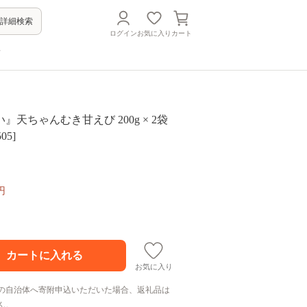
詳細検索
ログイン
お気に入り
カート
方
』天ちゃんむき甘えび 200g × 2袋
05]
円
お気に入り
の自治体へ寄附申込いただいた場合、返礼品は
ん。