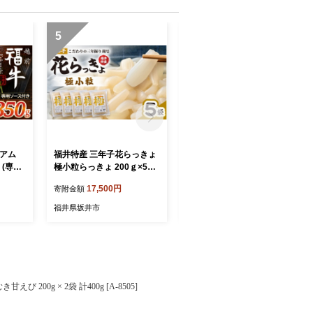
5
6
ミアム
福井特産 三年子花らっきょ
愛 (ai) 4個入×3箱 (12個) モ
 (専用
極小粒らっきょ 200ｇ×5袋
ンドセレクション2025 優秀
トビーフ
化学調味料不使用 『こだわ
品質金賞 チョコレートサン
17,500円
12,000円
寄附金額
寄附金額
 赤身和
りの三年掘り栽培』 希少 漬
ドクッキー クッキー 焼菓子
凍 個包
け 国産 漬け物 お漬物 ラッ
銘菓 お菓子 スイーツ さつ
福井県坂井市
福井県坂井市
[B-18
キョウ らっきょう [A-0708]
きがせ 五月ヶ瀬 お土産 贈
り物 贈答 ギフト お祝い事
お取り寄せグルメ 名物 ご当
地 [A-4119]
200g × 2袋 計400g [A-8505]