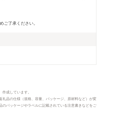
す。 御不明
停止等のご希
(furusato_ta
めご了承ください。
い。
、作成しています。
返礼品の仕様（規格、容量、パッケージ、原材料など）が変
品のパッケージやラベルに記載されている注意書きなどをご