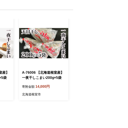
根室産】
A-76006 【北海道根室産】
×5袋
一夜干しこまい200g×5袋
14,000円
寄附金額
北海道根室市