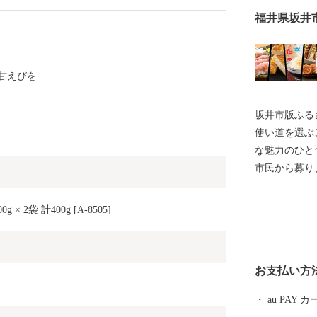
福井県坂井
甘えびを
坂井市版ふるさ
使い道を選ぶ
な魅力のひとつです。 坂井市で
市民から募り、 その決定にまで市民の意思を
るという全国
礼品を選ぶと
2袋 計400g [A-8505]
使い道を選んでみません
ことは、あな
歩になるかもしれません。
お支払い方
ール】 坂井市は福井県の北部に位置し、県内随一の穀
倉地帯である
au PAY
と”です！(