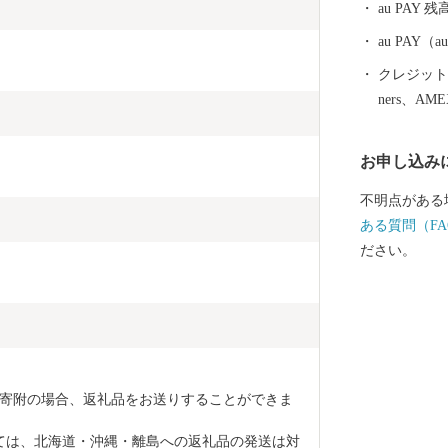
au PAY 残
故郷です。) その他、若狭牛、甘えび、越前がに、花
らっきょう、
au PAY
ており、地場
クレジットカ
シェアの80％を占め
ners、AM
坊」に代表さ
る「丸岡城」な
お申し込み
笑顔になれる
願いします。 〈プライバシーポリシー（個人情報保護
不明点がある
方針）につい
ある質問（FA
坂井市が責任
ださい。
場合を除き、
とはございま
情報は、商品
納税の使い道
ふるさと納税
るさと納税に
寄附の場合、返礼品をお送りすることができま
だき、その手
ット等の資料
ては、北海道・沖縄・離島への返礼品の発送は対