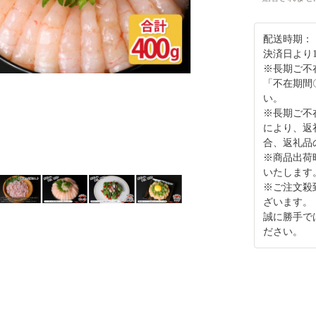
配送時期：
決済日より
※長期ご不
「不在期間
い。
※長期ご不
により、返
合、返礼品
※商品出荷
いたします
※ご注文殺
ざいます。
誠に勝手で
ださい。