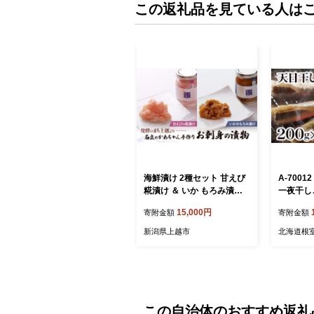
この返礼品を見ている人は
海鮮漬け 2種セット 甘えび
A-700
糀漬け ＆ いか もろみ漬け
一夜干しこ
名立のかあちゃん手作り ご
15,000円
寄附金額
寄附金額
飯のお供 おつまみ 漬物 新
潟県 上越市 送料無料
新潟県上越市
北海道根
この自治体のおすすめ返礼