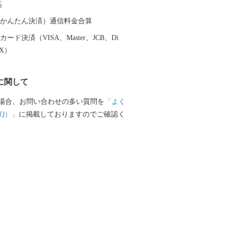
高
越前そば、油揚げなど豊かな食に恵まれ
（auかんたん決済）通信料金合算
産業である越前織による織マークは国内
ード決済（VISA、Master、JCB、Di
ております。 また、景勝地「東尋
EX）
れる海岸線や現存十二天守として知られ
どを有することでも有名です。 心から
に関して
まち坂井市へのご支援のほどよろしくお
場合、お問い合わせの多い質問を
「よく
て〉 お客様からいただいた個人情報は、
Q）」
に掲載しておりますのでご確認く
をもって管理し、関係法令で定められた
第三者に譲渡したり、提供したりするこ
せん。なお、お客様からいただいた個人
の発送、事務連絡、いただいたふるさと
に関する報告、坂井市が主催・出展する
関連イベント情報の提供及び坂井市のふ
関する情報提供のために使用させていた
段として、電子メールの配信やパンフレ
の郵送をさせていただくことがありま