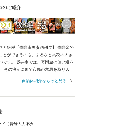
市のご紹介
と納税【寄附市民参画制度】 寄附金の
ことができるのも、ふるさと納税の大き
は、寄附金の使い道を
取り入れ
で唯一の取り組みを行っております。 返
自治体紹介をもっと見る
きのように、ワクワクしながら寄附金の
か？ 寄附金の使い道を考える
たの好きな”ふるさと”を元気にする第一
 【福井県坂井市のプロフィ
法
坂井平野が広がる”コシヒカリのふるさ
 カード（番号入力不要）
同市丸岡町はコシヒカリ開発者 石墨博士の