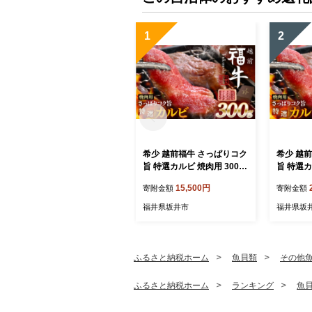
1
2
希少 越前福牛 さっぱりコク
希少 越
旨 特選カルビ 焼肉用 300g
旨 特選カ
焼肉 焼き肉 国産牛ブランド
焼肉 焼
15,500円
寄附金額
寄附金額
牛 赤身和牛 かるび 肉 牛 牛
牛 赤身和
肉 冷凍 贈答 贈り物 ギフト
肉 冷凍 
福井県坂井市
福井県坂
[A-1805]
[B-1806]
ふるさと納税ホーム
魚貝類
その他
ふるさと納税ホーム
ランキング
魚