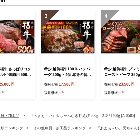
3
4
前福牛 さっぱりコク
希少 越前福牛100％ ハンバ
希少 越前福牛 プレ
ルビ 焼肉用 500g
ーグ 200g × 4個 赤身の旨味
ローストビーフ 350g
き肉 国産牛ブランド
たっぷり！ 和牛ハンバーグ
ソース付属) ロース
25,000円
17,500円
23,500円
寄附金額
寄附金額
牛 かるび 肉 牛 牛
国産牛 ブランド牛 赤身和牛
国産和牛 ブランド牛
贈答 贈り物 ギフト
肉 牛 牛肉 惣菜 冷凍 個包装
牛 肉 牛 牛肉 惣菜 冷
井市
福井県坂井市
福井県坂井市
贈答 贈り物 ギフト [A-180
装 贈答 贈り物 ギフト 
6]
07]
魚貝・加工品
『あまぁ～い』天ちゃんむき甘えび 200g × 2袋 計400g [A-8505]
貝類ランキング
その他魚貝・加工品ランキング
『あまぁ～い』天ちゃんむき甘えび 