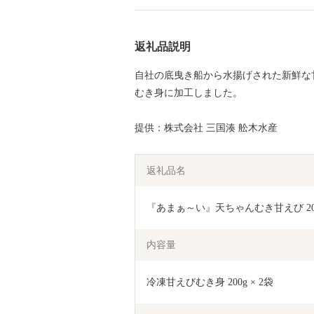
返礼品説明
自社の底曳き船から水揚げされた新鮮な
むき身に加工しました。
提供：株式会社 三国湊 舩木水産
返礼品名
『あまぁ～い』天ちゃんむき甘えび 200g × 
内容量
冷凍甘えびむき身 200g × 2袋