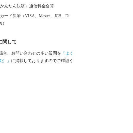
越前そば、油揚げなど豊かな食に恵まれ
（auかんたん決済）通信料金合算
産業である越前織による織マークは国内
ード決済（VISA、Master、JCB、Di
ております。 また、景勝地「東尋
EX）
れる海岸線や現存十二天守として知られ
どを有することでも有名です。 心から
に関して
まち坂井市へのご支援のほどよろしくお
場合、お問い合わせの多い質問を
「よく
て〉 お客様からいただいた個人情報は、
Q）」
に掲載しておりますのでご確認く
をもって管理し、関係法令で定められた
第三者に譲渡したり、提供したりするこ
せん。なお、お客様からいただいた個人
の発送、事務連絡、いただいたふるさと
に関する報告、坂井市が主催・出展する
関連イベント情報の提供及び坂井市のふ
関する情報提供のために使用させていた
段として、電子メールの配信やパンフレ
の郵送をさせていただくことがありま
な点や、電子メールの配信又は資料の郵送