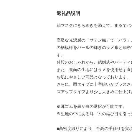
返礼品説明
絹マスクにきらめきを添えて。まるでパ
高級な光沢感の「サテン織」で「バラ」
の柄模様をパールの輝きのラメ糸と絹糸
す。
普段のおしゃれから、結婚式やパーティ
また、裏面の生地にはラメを使用せず直
お肌にやさしい商品となっております。
さらに、両タイプに十字縫いがプラスさ
ズアップタイプより少し大きめに仕上げ
※耳ゴムを黒か白の選択が可能です。
※生地の中にある耳ゴムの結び目を引っ
■高密度織りにより、至高の手触りを実