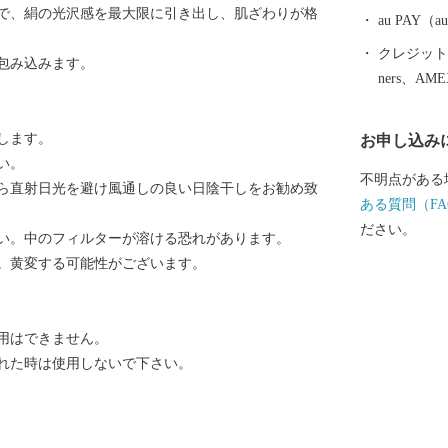
で、絹の光沢感を最大限に引き出し、肌ざわりが格
らっきょう、
au PAY
ており、地場
クレジットカ
包み込みます。
シェアの80％を占め
ners、AM
坊」に代表さ
る「丸岡城」な
します。
お申し込み
笑顔になれる
い。
願いします。 〈プライバシーポリシー（個人情報保護
不明点がある
ら直射日光を避け風通しの良い日陰干しをお勧め致
方針）につい
ある質問（FA
坂井市が責任
ださい。
い。中のフィルターが溶ける恐れがあります。
場合を除き、
。黄変する可能性がございます。
とはございま
情報は、商品
納税の使い道
用はできません。
ふるさと納税
れた時は使用しないで下さい。
るさと納税に
だき、その手
ット等の資料
す。 御不明