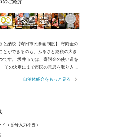
市のご紹介
と納税【寄附市民参画制度】 寄附金の
ことができるのも、ふるさと納税の大き
は、寄附金の使い道を
取り入れ
で唯一の取り組みを行っております。 返
自治体紹介をもっと見る
きのように、ワクワクしながら寄附金の
か？ 寄附金の使い道を考える
たの好きな”ふるさと”を元気にする第一
 【福井県坂井市のプロフィ
法
坂井平野が広がる”コシヒカリのふるさ
 カード（番号入力不要）
同市丸岡町はコシヒカリ開発者 石墨博士の
高