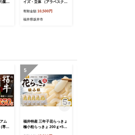
の葉
イズ・立体 （アラベスク
8]
+白ゴム） [A-9822_03]
10,500円
寄附金額
福井県坂井市
5
6
ミアム
福井特産 三年子花らっきょ
愛 (ai) 4個入×3箱 (12個) モ
 (専用
極小粒らっきょ 200ｇ×5袋
ンドセレクション2025 優秀
トビーフ
化学調味料不使用 『こだわ
品質金賞 チョコレートサン