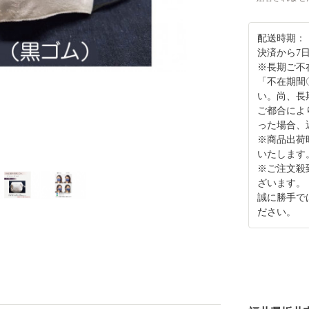
配送時期：
決済から7
※長期ご不
「不在期間
い。尚、長
ご都合によ
った場合、
※商品出荷
いたします
※ご注文殺
ざいます。
誠に勝手で
ださい。