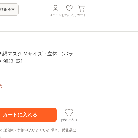
詳細検索
ログイン
お気に入り
カート
方
き絹マスク Mサイズ・立体 （バラ
9822_02]
円
お気に入り
の自治体へ寄附申込いただいた場合、返礼品は
ん。