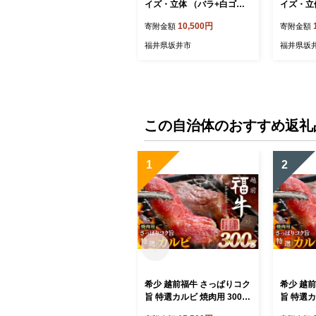
イズ・立体 （バラ+白ゴ
イズ・立
ム） [A-9822_01]
+黒ゴム） 
10,500円
寄附金額
寄附金額
福井県坂井市
福井県坂
この自治体のおすすめ返礼
1
2
希少 越前福牛 さっぱりコク
希少 越
旨 特選カルビ 焼肉用 300g
旨 特選カ
焼肉 焼き肉 国産牛ブランド
焼肉 焼