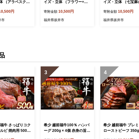
体 （アラベスク
イズ・立体 （フラワー+黒
イズ・立体 （七宝麻
[A-9822_04]
ゴム） [A-9822_06]
+黒ゴム） [A-9822_0
10,500円
10,500円
10,500円
寄附金額
寄附金額
井市
福井県坂井市
福井県坂井市
品
3
4
前福牛 さっぱりコク
希少 越前福牛100％ ハンバ
希少 越前福牛 プレ
ルビ 焼肉用 500g
ーグ 200g × 4個 赤身の旨味
ローストビーフ 350g
き肉 国産牛ブランド
たっぷり！ 和牛ハンバーグ
ソース付属) ロース