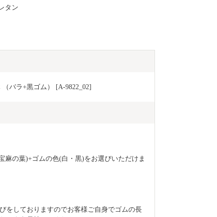
レタン
停止等のご希
(furusato_ta
い。
+黒ゴム） [A-9822_02] 
宝麻の葉)+ゴムの色(白・黒)をお選びいただけま
びをしておりますのでお客様ご自身でゴムの長