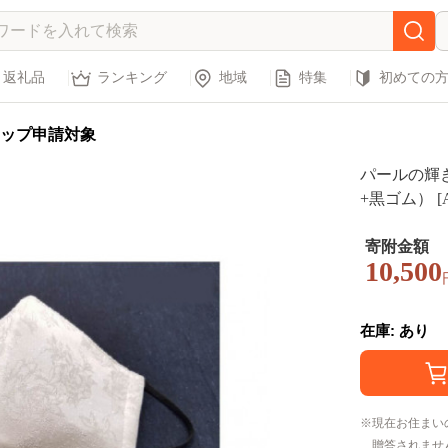
返礼品
ランキング
地域
特集
初めての
ップ申請対象
パールの輝
+黒ゴム） [A-
寄附金額
10,500
在庫: あり
現在お住まい
贈答されませ