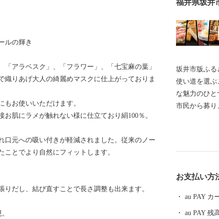
福井県坂井
ールの輝き
、「アラベスク」、「フラワー」、「七宝麻の葉」
坂井市版ふるさ
で織りあげ大人の綺麗めマスクに仕上がっておりま
使い道を選ぶ
な魅力のひとつです。 坂井市で
にもお使いいただけます。
市民から募り、 その決定にまで市民の意思を
接お肌にラメが触れない様に仕立ており絹100％。
るという全国
礼品を選ぶと
れ口元への吸い付きが軽減されました。従来のノー
使い道を選んでみません
たことでより自然にフィットします。
ことは、あな
歩になるかもしれません。
お支払い方
ール】 坂井市は福井県の北部に位置し、県内随一の穀
張りだし、結び直すことで長さ調整も出来ます。
倉地帯である
au PAY
と”です！(
au PAY 残
現。
故郷です。) その他、若狭牛、甘えび、越前がに、花