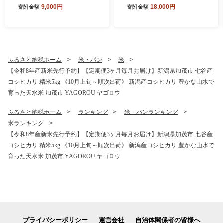
g（5kg×1袋）《順次出荷》
kg（5kg×2袋）《順次出荷》
9,000円
18,000円
寄附金額
寄附金額
東京・南青山の料亭で使用さ
東京・南青山の料亭で使用さ
れる極上米 加茂市 加茂ユナ
れる極上米 加茂市 加茂ユナ
イテッド
イテッド
ふるさと納税ホーム
米・パン
米
【令和8年産新米先行予約】【定期便3ヶ月毎月お届け】新潟県加茂市 七谷産
コシヒカリ 精米5kg 《10月上旬～順次出荷》 新潟産コシヒカリ 豊かな山水で
育った天水米 加茂市 YAGOROU ヤゴロウ
ふるさと納税ホーム
ランキング
米・パンランキング
米ランキング
【令和8年産新米先行予約】【定期便3ヶ月毎月お届け】新潟県加茂市 七谷産
コシヒカリ 精米5kg 《10月上旬～順次出荷》 新潟産コシヒカリ 豊かな山水で
育った天水米 加茂市 YAGOROU ヤゴロウ
プライバシーポリシー
運営会社
自治体関係者の皆様へ