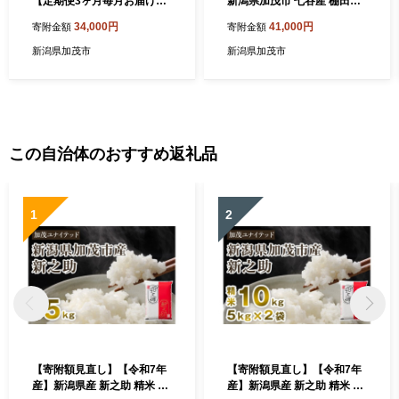
【定期便3ヶ月毎月お届け】
新潟県加茂市 七谷産 棚田米
新潟県加茂市 七谷産コシヒ
コシヒカリ 精米20kg（5kg×
34,000円
41,000円
寄附金額
寄附金額
カリ 玄米5kg 《10月上旬～
4）《10月上旬～順次出荷》
順次出荷》 新潟産コシヒカ
白米 （株）ライスグローワ
新潟県加茂市
新潟県加茂市
リ 豊かな山水で育った天水
ーズ
米 加茂市 YAGOROU ヤゴロ
ウ
この自治体のおすすめ返礼品
1
2
【寄附額見直し】【令和7年
【寄附額見直し】【令和7年
産】新潟県産 新之助 精米 5k
産】新潟県産 新之助 精米 10