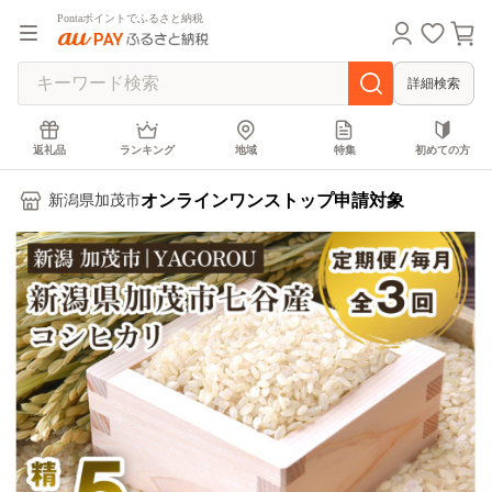
Pontaポイントでふるさと納税
詳細検索
返礼品
ランキング
地域
特集
初めての方
オンラインワンストップ申請対象
新潟県加茂市