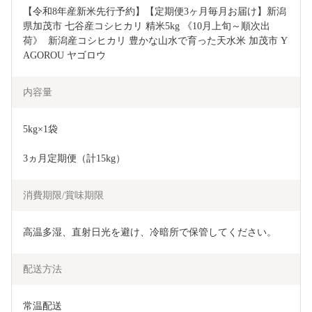
【令和8年産新米先行予約】【定期便3ヶ月毎月お届け】新潟
県加茂市 七谷産コシヒカリ 精米5kg 《10月上旬～順次出
荷》  新潟産コシヒカリ 豊かな山水で育った天水米 加茂市 Y
AGOROU ヤゴロウ
内容量
5kg×1袋
3ヵ月定期便（計15kg）
消費期限/賞味期限
高温多湿、直射日光を避け、冷暗所で保管してください。
配送方法
常温配送