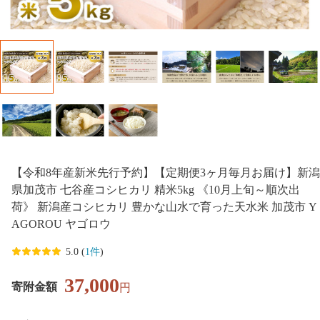
【令和8年産新米先行予約】【定期便3ヶ月毎月お届け】新潟
県加茂市 七谷産コシヒカリ 精米5kg 《10月上旬～順次出
荷》 新潟産コシヒカリ 豊かな山水で育った天水米 加茂市 Y
AGOROU ヤゴロウ
5.0 (
1件
)
37,000
寄附金額
円