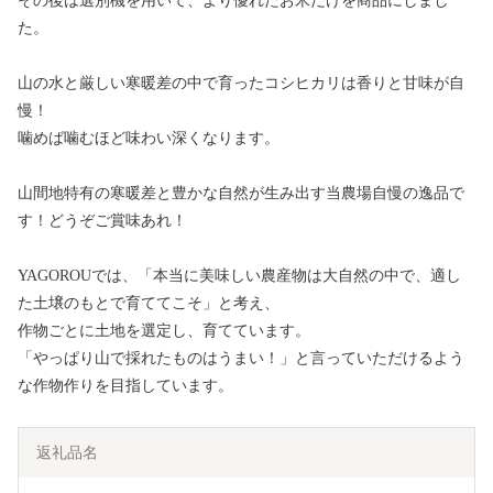
その後は選別機を用いて、より優れたお米だけを商品にしまし
た。
山の水と厳しい寒暖差の中で育ったコシヒカリは香りと甘味が自
慢！
噛めば噛むほど味わい深くなります。
山間地特有の寒暖差と豊かな自然が生み出す当農場自慢の逸品で
す！どうぞご賞味あれ！
YAGOROUでは、「本当に美味しい農産物は大自然の中で、適し
た土壌のもとで育ててこそ」と考え、
作物ごとに土地を選定し、育てています。
「やっぱり山で採れたものはうまい！」と言っていただけるよう
な作物作りを目指しています。
返礼品名