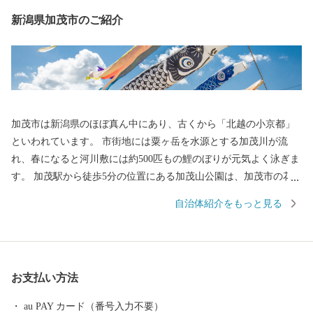
新潟県加茂市のご紹介
加茂市は新潟県のほぼ真ん中にあり、古くから「北越の小京都」
といわれています。 市街地には粟ヶ岳を水源とする加茂川が流
れ、春になると河川敷には約500匹もの鯉のぼりが元気よく泳ぎま
す。 加茂駅から徒歩5分の位置にある加茂山公園は、加茂市の花
「ユキツバキ」の群生地として知られ、園内の加茂山リス園で
自治体紹介をもっと見る
は、シマリスたちが可愛くかけまわります。 また、木工のまちと
しても知られる加茂市は、日本有数の桐たんすの生産地です。そ
の伝統と優れた品質は大切に受け継がれ、近年は現代のライフス
タイルに調和した製品づくりも行われています。 その他にも、繊
お支払い方法
維や電気器具、機械、金属、皮革製品、食品などの産業が地域を
支え、発展を続けています。
au PAY カード（番号入力不要）