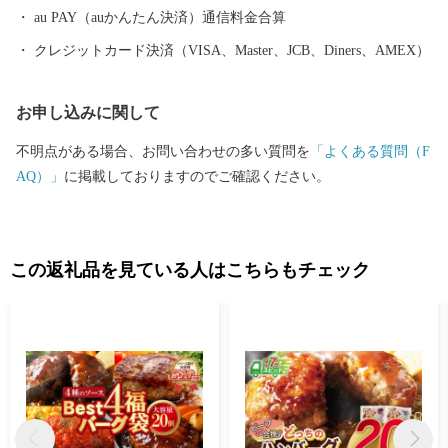
くりも展開しています。 まちには心と体も癒される良質な温泉を
au PAY（auかんたん決済）通信料金合算
楽しめるほか、『赤池梨』をはじめとする『とよみつひめ（いち
クレジットカード決済（VISA、Master、JCB、Diners、AMEX）
じく）』や『あまおう苺』など多くの特産品もあります。また、
町のメーンイベント『福智スイーツ大茶会』や、きらびやかな電
お申し込みに関して
飾山笠とかき手の迫力が魅力の『山笠競演会』など、年間を通し
て多数の催しを開催。 ふるさと納税では、ブランド肉やお米、フ
不明点がある場合、お問い合わせの多い質問を
「よくある質問（F
ルーツやスイーツなど、生産者のまごころと愛情が詰まった自慢
AQ）」
に掲載しておりますのでご確認ください。
の逸品をご寄附のお礼の品として、福岡と福智が誇る魅力を発信
し、地域ブランド化を展開しています。 【お申込みとお礼の品の
お届けについて】 ・福智町外にお住まいの方で、ご寄附いただい
た皆様にまちの魅力を凝縮したお礼の品をお送りします。 ・お届
この返礼品を見ている人はこちらもチェック
け日に関しましてはお礼の品により異なりますため、各ページの
「発送期日」をご確認くださいませ。