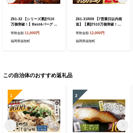
Z61-32 【シリーズ累計510
Z61-31R09 【7営業日以内発
万個突破！】Best4バーグ ハ
送】【累計510万個突破！】
ンバーグ 150g×20個セット
どっちの ハンバーグ !?デミ
11,000円
12,000円
寄附金額
寄附金額
（合挽4種 各5個）ハンバー
グラスソース150g×20個セッ
グ 牛肉 豚肉 洋食 ハンバーグ
ト（ビーフ・合挽 各10個）
福岡県福智町
福岡県福智町
はんばーぐ 大容量 冷凍 人気
ハンバーグ はんばーぐ 牛肉
ハンバーグ 4種類 手軽 冷凍
合挽き 小分け 冷凍 個包装 人
3kg おすすめ おかず 肉 ハン
気 お惣菜 お弁当 福岡県 福智
バーグ お得 人気 お惣菜 お弁
町 おかず 簡単 デミグラス ス
当
ピード発送
この自治体のおすすめ返礼品
1
2