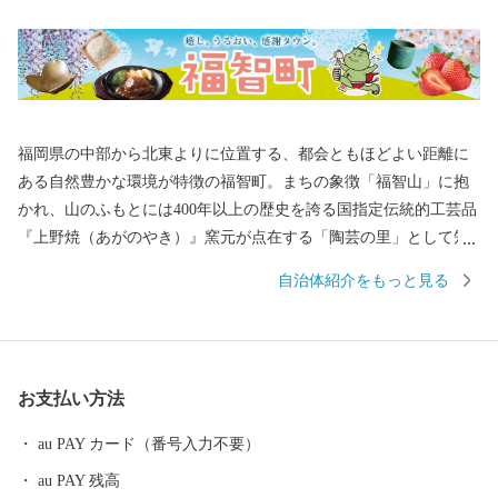
福岡県の中部から北東よりに位置する、都会ともほどよい距離に
ある自然豊かな環境が特徴の福智町。まちの象徴「福智山」に抱
かれ、山のふもとには400年以上の歴史を誇る国指定伝統的工芸品
『上野焼（あがのやき）』窯元が点在する「陶芸の里」として知
られています。 町内には、福智修験ゆかりの文化財や足利尊氏ゆ
自治体紹介をもっと見る
かりの古刹「興国寺」、宮本武蔵ゆかりの「常立寺」などが点
在。 福岡県内最大最古で樹齢６百年のエドヒガン「虎尾桜」や樹
齢５百年の大藤「迎接の藤」、上野峡の瀑布「白糸の滝」など、
天然資源にも彩られています。かつては、わが国のエネルギーを
お支払い方法
支えた筑豊炭田の一角として、屈指の鉱山を有する炭鉱の町とし
て栄え、 近代化遺産も残されており、「かもめの水兵さん」や
au PAY カード（番号入力不要）
「うれしいひなまつり」など、数々の名曲を残した作曲家・河村
au PAY 残高
光陽の生誕地でもあることから、「童謡の里」として音楽の町づ