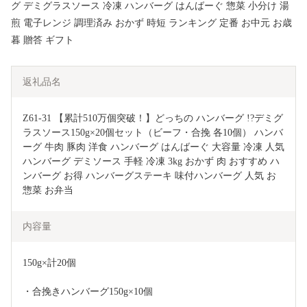
グ デミグラスソース 冷凍 ハンバーグ はんばーぐ 惣菜 小分け 湯
煎 電子レンジ 調理済み おかず 時短 ランキング 定番 お中元 お歳
暮 贈答 ギフト
返礼品名
Z61-31 【累計510万個突破！】どっちの ハンバーグ !?デミグ
ラスソース150g×20個セット（ビーフ・合挽 各10個） ハンバ
ーグ 牛肉 豚肉 洋食 ハンバーグ はんばーぐ 大容量 冷凍 人気 
ハンバーグ デミソース 手軽 冷凍 3kg おかず 肉 おすすめ ハ
ンバーグ お得 ハンバーグステーキ 味付ハンバーグ 人気 お
惣菜 お弁当
内容量
150g×計20個
・合挽きハンバーグ150g×10個