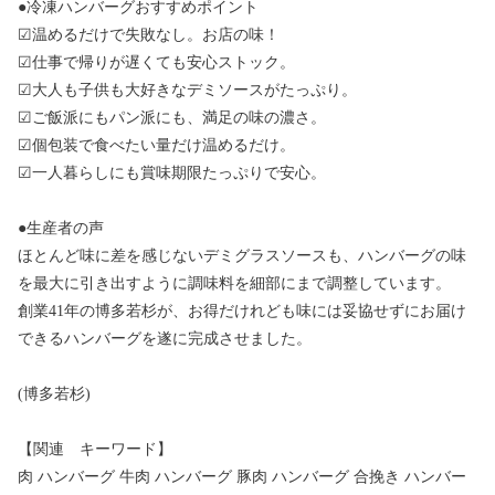
●冷凍ハンバーグおすすめポイント
☑温めるだけで失敗なし。お店の味！
☑仕事で帰りが遅くても安心ストック。
☑大人も子供も大好きなデミソースがたっぷり。
☑ご飯派にもパン派にも、満足の味の濃さ。
☑個包装で食べたい量だけ温めるだけ。
☑一人暮らしにも賞味期限たっぷりで安心。
●生産者の声
ほとんど味に差を感じないデミグラスソースも、ハンバーグの味
を最大に引き出すように調味料を細部にまで調整しています。
創業41年の博多若杉が、お得だけれども味には妥協せずにお届け
できるハンバーグを遂に完成させました。
(博多若杉)
【関連 キーワード】
肉 ハンバーグ 牛肉 ハンバーグ 豚肉 ハンバーグ 合挽き ハンバー