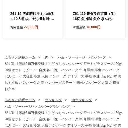
Z61-19 博多若杉 牛もつ鍋(8
Z61-119 銀ダラ西京漬（生）
～10人前)あごだし醤油味 累
16切 魚 海鮮 魚介 ぎんだら
計600万食突破 もつ鍋 ホル
ギフト 贈答 おかず おつまみ
22,000円
16,000円
寄附金額
寄附金額
モン 肉 鍋 福岡 博多 もつ鍋
モツ鍋 国産 醤油 あごだし モ
ツ もつ 鍋セット もつ鍋 モツ
鍋 しょうゆ リピート 人気 お
すすめ 国産牛 国産 麺 ちゃん
ぽん 大容量
ふるさと納税ホーム
肉
ハム・ソーセージ・ハンバーグ
Z61-31 【累計510万個突破！】どっちの ハンバーグ !?デミグラスソース150g×
20個セット（ビーフ・合挽 各10個） ハンバーグ 牛肉 豚肉 洋食 ハンバーグ
はんばーぐ 大容量 冷凍 人気 ハンバーグ デミソース 手軽 冷凍 3kg おかず 肉
おすすめ ハンバーグ お得 ハンバーグステーキ 味付ハンバーグ 人気 お惣菜
お弁当
ふるさと納税ホーム
ランキング
肉ランキング
ハム・ソーセージ・ハンバーグランキング
Z61-31 【累計510万個突破！】どっちの ハンバーグ !?デミグラスソース150g×
20個セット（ビーフ・合挽 各10個） ハンバーグ 牛肉 豚肉 洋食 ハンバーグ
はんばーぐ 大容量 冷凍 人気 ハンバーグ デミソース 手軽 冷凍 3kg おかず 肉