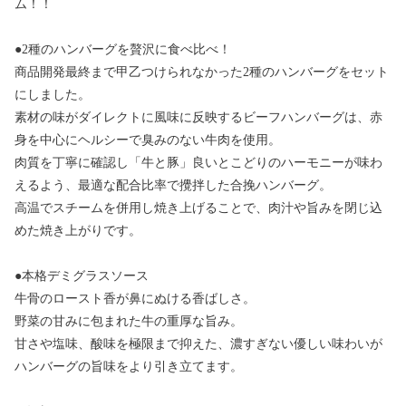
ム！！
●2種のハンバーグを贅沢に食べ比べ！
商品開発最終まで甲乙つけられなかった2種のハンバーグをセット
にしました。
素材の味がダイレクトに風味に反映するビーフハンバーグは、赤
身を中心にヘルシーで臭みのない牛肉を使用。
肉質を丁寧に確認し「牛と豚」良いとこどりのハーモニーが味わ
えるよう、最適な配合比率で攪拌した合挽ハンバーグ。
高温でスチームを併用し焼き上げることで、肉汁や旨みを閉じ込
めた焼き上がりです。
●本格デミグラスソース
牛骨のロースト香が鼻にぬける香ばしさ。
野菜の甘みに包まれた牛の重厚な旨み。
甘さや塩味、酸味を極限まで抑えた、濃すぎない優しい味わいが
ハンバーグの旨味をより引き立てます。