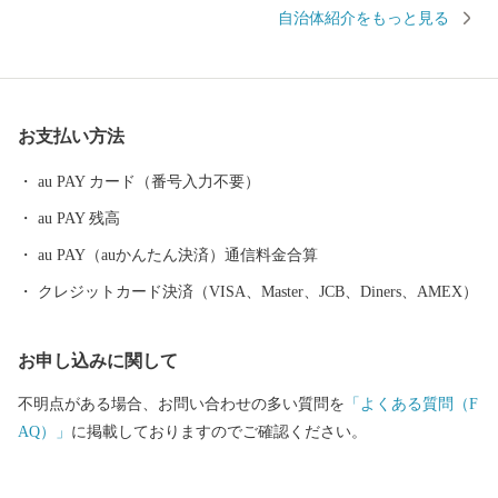
す。 全国でもトップクラスの水揚量を誇る伊勢えびやさざえ、あ
自治体紹介をもっと見る
わびは全国の市場を通じて食卓や料理店を賑わせています。 地元
から直接ご寄附いただいた皆様のご家庭にお送りする鮮度と各市
場に届くまでの時間、日数が同じですので鮮度抜群の商品をお送
りできます。 豊富な海産物を活かした干物をはじめ加工品や、明
お支払い方法
治42年以来、天皇・皇后両陛下に献上が続いている最高級の枇杷
などもあります。 皆様からいただいたご寄附は、子ども医療費
au PAY カード（番号入力不要）
助成や、自然環境を保護する事業などに活用しています。
au PAY 残高
au PAY（auかんたん決済）通信料金合算
クレジットカード決済（VISA、Master、JCB、Diners、AMEX）
お申し込みに関して
不明点がある場合、お問い合わせの多い質問を
「よくある質問（F
AQ）」
に掲載しておりますのでご確認ください。