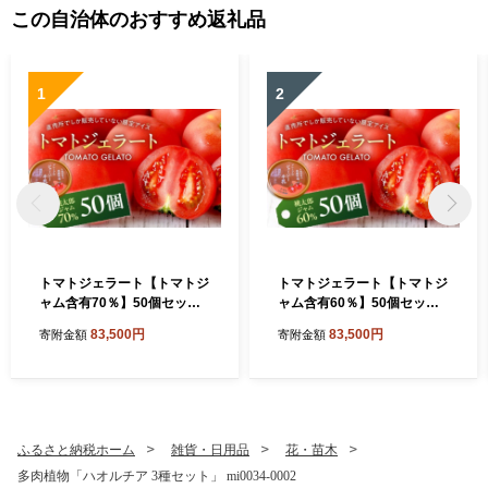
この自治体のおすすめ返礼品
1
2
トマトジェラート【トマトジ
トマトジェラート【トマトジ
ャム含有70％】50個セット
ャム含有60％】50個セット
mi0019-0022-3【トマト ジ
ns0019-0022-2【トマト ジ
83,500円
83,500円
寄附金額
寄附金額
ェラート トマトジャム 含有
ェラート トマトジャム 含有
量 須藤牧場生乳 直売所 限定
量 須藤牧場生乳 直売所 限定
アイス 】
アイス 】
ふるさと納税ホーム
雑貨・日用品
花・苗木
多肉植物「ハオルチア 3種セット」 mi0034-0002