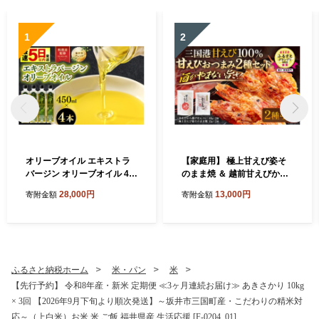
1
2
オリーブオイル エキストラ
【家庭用】 極上甘えび姿そ
バージン オリーブオイル 45
のまま焼 ＆ 越前甘えびから
0ml × 4本セット (1.8L) 化粧
揚げせんべいセット [A-780
28,000円
13,000円
寄附金額
寄附金額
箱入り 料理長監修の絶妙ブ
6]
レンド！サラダもアヒージョ
もこれ一本！香り豊か 万能
オイル 油 あぶら 食用油 万能
調味料 オリーブ油 エクスト
ラバージン 日用品 便利 セッ
ふるさと納税ホーム
米・パン
米
ト 贈答 贈り物 [B-20503]
【先行予約】 令和8年産・新米 定期便 ≪3ヶ月連続お届け≫ あきさかり 10kg
× 3回 【2026年9月下旬より順次発送】～坂井市三国町産・こだわりの精米対
応～（上白米）お米 米 ご飯 福井県産 生活応援 [F-0204_01]