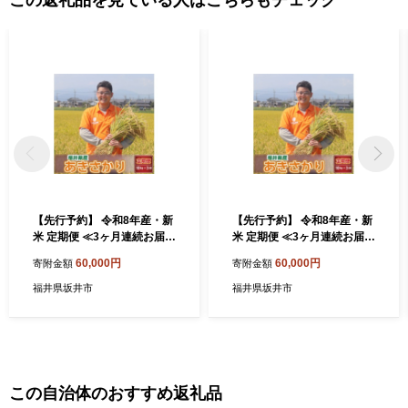
ト等の資料の郵送をさせていただくことがあります。 御不明な点
や、電子メールの配信又は資料の郵送停止等のご希望がございま
したら、ふるさと納税担当(furusato_tax@city.fukui-sakai.lg.jp)まで
ご連絡ください。
【先行予約】 令和8年産・新
【先行予約】 令和8年産・新
米 定期便 ≪3ヶ月連続お届け
米 定期便 ≪3ヶ月連続お届け
≫ あきさかり 10kg × 3回
≫ あきさかり 10kg × 3回
60,000円
60,000円
寄附金額
寄附金額
【2026年9月下旬より順次発
【2026年9月下旬より順次発
送】～坂井市三国町産・こだ
送】～坂井市三国町産・こだ
福井県坂井市
福井県坂井市
わりの精米対応～（7分づ
わりの精米対応～（5分づ
き）お米 米 ご飯 福井県産 生
き）お米 米 ご飯 福井県産 生
活応援 [F-0204_02]
活応援 [F-0204_03]
この自治体のおすすめ返礼品