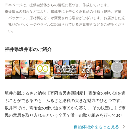
本ページは、提供自治体からの情報に基づき、作成しています。
提供元の都合などにより、掲載中に予告なく返礼品の仕様（規格、容量、
パッケージ、原材料など）が変更される場合がございます。お届けした返
礼品のパッケージやラベルに記載されている注意書きなどをご確認くださ
い。
福井県坂井市のご紹介
坂井市版ふるさと納税【寄附市民参画制度】 寄附金の使い道を選
ぶことができるのも、ふるさと納税の大きな魅力のひとつです。
坂井市では、寄附金の使い道を市民から募り、 その決定にまで市
民の意思を取り入れるという全国で唯一の取り組みを行っており
ます。 返礼品を選ぶときのように、ワクワクしながら寄附金の使
自治体紹介をもっと見る
い道を選んでみませんか？ 寄附金の使い道を考えることは、あな