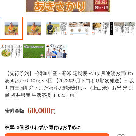
【先行予約】 令和8年産・新米 定期便 ≪3ヶ月連続お届け≫
あきさかり 10kg × 3回 【2026年9月下旬より順次発送】～坂
井市三国町産・こだわりの精米対応～（上白米）お米 米 ご
飯 福井県産 生活応援 [F-0204_01]
60,000
寄附金額
円
在庫: 2個 残りわずか 寄付はお早めに