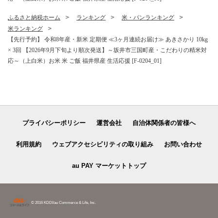
ふるさと納税ホーム
ランキング
米・パンランキング
米ランキング
【先行予約】 令和8年産・新米 定期便 ≪3ヶ月連続お届け≫ あきさかり 10kg
× 3回 【2026年9月下旬より順次発送】～坂井市三国町産・こだわりの精米対
応～（上白米）お米 米 ご飯 福井県産 生活応援 [F-0204_01]
プライバシーポリシー
運営会社
自治体関係者の皆様へ
利用規約
ウェブアクセシビリティの取り組み
お問い合わせ
au PAY マーケットトップ
© 2016 KDDI/au Commerce & Life, Inc.