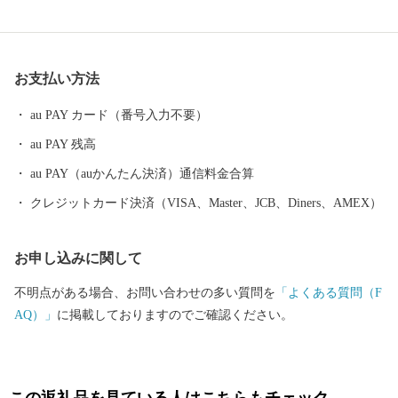
たの好きな”ふるさと”を元気にする第一歩になるかもしれませ
ん。 【福井県坂井市のプロフィール】 坂井市は福井県の北部に位
置し、県内随一の穀倉地帯である坂井平野が広がる”コシヒカリの
お支払い方法
ふるさと”です！(同市丸岡町はコシヒカリ開発者 石墨博士の故郷
です。) その他、若狭牛、甘えび、越前がに、花らっきょう、越前
au PAY カード（番号入力不要）
そば、油揚げなど豊かな食に恵まれており、地場産業である越前
au PAY 残高
織による織マークは国内シェアの80％を占めております。 また、
景勝地「東尋坊」に代表される海岸線や現存十二天守として知ら
au PAY（auかんたん決済）通信料金合算
れる「丸岡城」などを有することでも有名です。 心から笑顔にな
クレジットカード決済（VISA、Master、JCB、Diners、AMEX）
れるまち坂井市へのご支援のほどよろしくお願いします。 〈プラ
イバシーポリシー（個人情報保護方針）について〉 お客様からい
お申し込みに関して
ただいた個人情報は、坂井市が責任をもって管理し、関係法令で
定められた場合を除き、第三者に譲渡したり、提供したりするこ
不明点がある場合、お問い合わせの多い質問を
「よくある質問（F
とはございません。なお、お客様からいただいた個人情報は、商
AQ）」
に掲載しておりますのでご確認ください。
品の発送、事務連絡、いただいたふるさと納税の使い道に関する
報告、坂井市が主催・出展するふるさと納税関連イベント情報の
提供及び坂井市のふるさと納税に関する情報提供のために使用さ
せていただき、その手段として、電子メールの配信やパンフレッ
この返礼品を見ている人はこちらもチェック