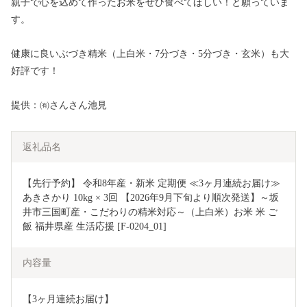
親子で心を込めて作ったお米をぜひ食べてほしい！と願っていま
す。
健康に良いぶづき精米（上白米・7分づき・5分づき・玄米）も大
好評です！
提供：㈲さんさん池見
返礼品名
【先行予約】 令和8年産・新米 定期便 ≪3ヶ月連続お届け≫ 
あきさかり 10kg × 3回 【2026年9月下旬より順次発送】～坂
井市三国町産・こだわりの精米対応～（上白米）お米 米 ご
飯 福井県産 生活応援 [F-0204_01] 
内容量
【3ヶ月連続お届け】 