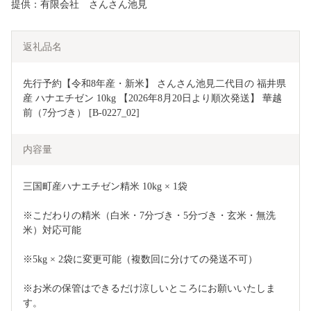
提供：有限会社 さんさん池見
返礼品名
先行予約【令和8年産・新米】 さんさん池見二代目の 福井県
産 ハナエチゼン 10kg 【2026年8月20日より順次発送】 華越
前（7分づき） [B-0227_02]
内容量
三国町産ハナエチゼン精米 10kg × 1袋
※こだわりの精米（白米・7分づき・5分づき・玄米・無洗
米）対応可能
※5kg × 2袋に変更可能（複数回に分けての発送不可）
※お米の保管はできるだけ涼しいところにお願いいたしま
す。