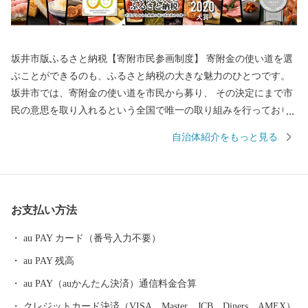
坂井市版ふるさと納税【寄附市民参画制度】 寄附金の使い道を選
ぶことができるのも、ふるさと納税の大きな魅力のひとつです。
坂井市では、寄附金の使い道を市民から募り、 その決定にまで市
民の意思を取り入れるという全国で唯一の取り組みを行っており
ます。 返礼品を選ぶときのように、ワクワクしながら寄附金の使
自治体紹介をもっと見る
い道を選んでみませんか？ 寄附金の使い道を考えることは、あな
たの好きな”ふるさと”を元気にする第一歩になるかもしれませ
ん。 【福井県坂井市のプロフィール】 坂井市は福井県の北部に位
置し、県内随一の穀倉地帯である坂井平野が広がる”コシヒカリの
お支払い方法
ふるさと”です！(同市丸岡町はコシヒカリ開発者 石墨博士の故郷
です。) その他、若狭牛、甘えび、越前がに、花らっきょう、越前
au PAY カード（番号入力不要）
そば、油揚げなど豊かな食に恵まれており、地場産業である越前
au PAY 残高
織による織マークは国内シェアの80％を占めております。 また、
景勝地「東尋坊」に代表される海岸線や現存十二天守として知ら
au PAY（auかんたん決済）通信料金合算
れる「丸岡城」などを有することでも有名です。 心から笑顔にな
クレジットカード決済（VISA、Master、JCB、Diners、AMEX）