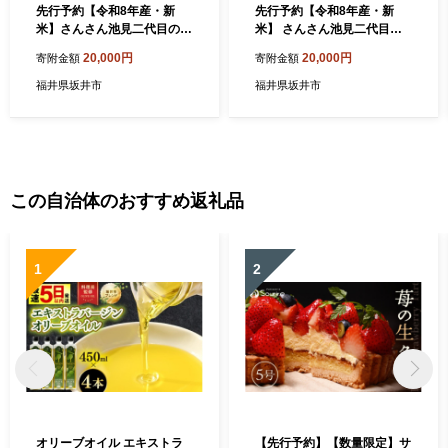
先行予約【令和8年産・新
先行予約【令和8年産・新
米】さんさん池見二代目の
米】 さんさん池見二代目の
福井県産 ハナエチゼン 10kg
福井県産 ハナエチゼン 10kg
20,000円
20,000円
寄附金額
寄附金額
【2026年8月20日より順次発
【2026年8月20日より順次発
送】 華越前（5分づき） [B-0
送】 華越前 （上白米） [B-0
福井県坂井市
福井県坂井市
227_03]
227_01]
この自治体のおすすめ返礼品
1
2
オリーブオイル エキストラ
【先行予約】【数量限定】サ