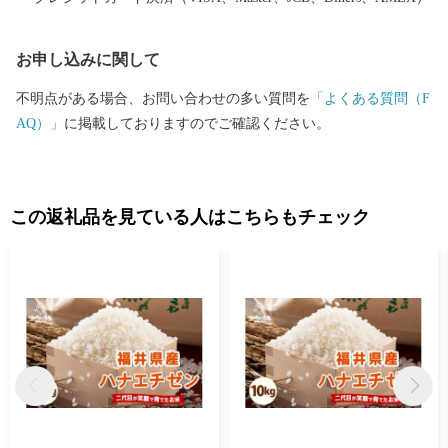
れるまち坂井市へのご支援のほどよろしくお願いします。 〈プラ
イバシーポリシー（個人情報保護方針）について〉 お客様からい
お申し込みに関して
ただいた個人情報は、坂井市が責任をもって管理し、関係法令で
定められた場合を除き、第三者に譲渡したり、提供したりするこ
不明点がある場合、お問い合わせの多い質問を
「よくある質問（F
とはございません。なお、お客様からいただいた個人情報は、商
AQ）」
に掲載しておりますのでご確認ください。
品の発送、事務連絡、いただいたふるさと納税の使い道に関する
報告、坂井市が主催・出展するふるさと納税関連イベント情報の
提供及び坂井市のふるさと納税に関する情報提供のために使用さ
せていただき、その手段として、電子メールの配信やパンフレッ
この返礼品を見ている人はこちらもチェック
ト等の資料の郵送をさせていただくことがあります。 御不明な点
や、電子メールの配信又は資料の郵送停止等のご希望がございま
したら、ふるさと納税担当(furusato_tax@city.fukui-sakai.lg.jp)まで
ご連絡ください。