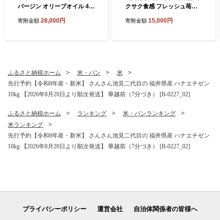
バージン オリーブオイル 45
クサク食感 フレッシュ苺タ
0ml × 4本セット (1.8L) 化粧
ルトケーキ 5号：直径15cm
28,000円
15,000円
寄附金額
寄附金額
箱入り 料理長監修の絶妙ブ
(4～5人前) 850g 【2027年4
レンド！サラダもアヒージョ
月発送】 【いちご イチゴ 苺
もこれ一本！香り豊か 万能
ケーキ イチゴケーキ ホール
オイル 油 あぶら 食用油 万能
フレッシュ たると スイーツ
調味料 オリーブ油 エクスト
デザート ベリー フルーツケ
ラバージン 日用品 便利 セッ
ーキ 焼菓子 洋菓子 贈答 ギフ
ふるさと納税ホーム
米・パン
米
ト 贈答 贈り物 [B-20503]
ト】 [A-5217_04]
先行予約【令和8年産・新米】 さんさん池見二代目の 福井県産 ハナエチゼン
10kg 【2026年8月20日より順次発送】 華越前（7分づき） [B-0227_02]
ふるさと納税ホーム
ランキング
米・パンランキング
米ランキング
先行予約【令和8年産・新米】 さんさん池見二代目の 福井県産 ハナエチゼン
10kg 【2026年8月20日より順次発送】 華越前（7分づき） [B-0227_02]
プライバシーポリシー
運営会社
自治体関係者の皆様へ