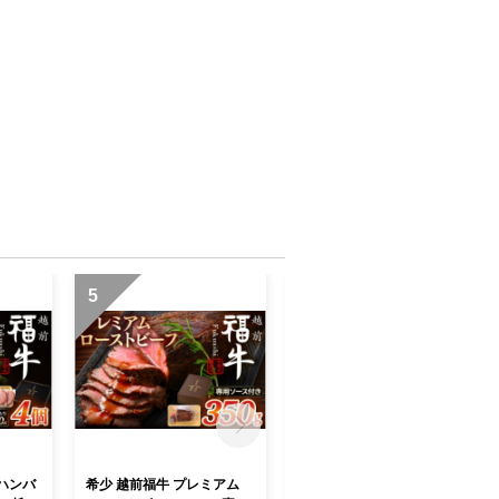
5
6
 ハンバ
希少 越前福牛 プレミアム
福井特産 三年子花らっきょ