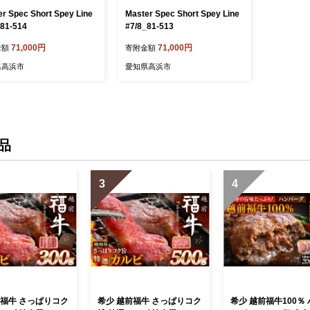
r Spec Short Spey Line
Master Spec Short Spey Line
_81-514
#7/8_81-513
71,000円
71,000円
金額
寄附金額
県高浜市
愛知県高浜市
品
3
4
前福牛 さっぱりコク
希少 越前福牛 さっぱりコク
希少 越前福牛100％