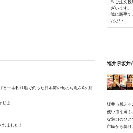
※ご注文殺
ざいます。
誠に勝手で
ださい。
福井県坂井
びと一本釣り船で釣った日本海の旬のお魚を6ヶ月
かじま
坂井市版ふるさ
使い道を選ぶ
な魅力のひとつです。 坂井市で
介されました！
市民から募り、 その決定にまで市民の意思を