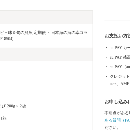
るという全国
礼品を選ぶと
使い道を選んでみません
ことは、あな
歩になるかもしれません。
エビ三昧＆旬の鮮魚 定期便 ～日本海の海の幸コラ
お支払い方
ール】 坂井市は福井県の北部に位置し、県内随一の穀
8504]
倉地帯である
au PAY
と”です！(
au PAY 残
故郷です。) その他、若狭牛、甘えび、越前がに、花
らっきょう、
au PAY
ており、地場
クレジットカ
シェアの80％を占め
ners、AM
坊」に代表さ
る「丸岡城」な
お申し込み
笑顔になれる
00g × 2袋
願いします。 〈プライバシーポリシー（個人情報保護
不明点がある
方針）につい
 1箱
ある質問（FA
坂井市が責任
ださい。