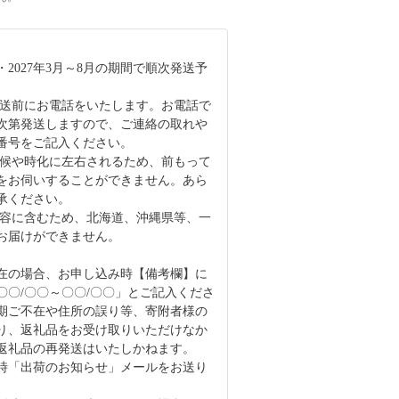
2027年3月～8月の期間で順次発送予
発送前にお電話をいたします。お電話で
次第発送しますので、ご連絡の取れや
番号をご記入ください。
天候や時化に左右されるため、前もって
をお伺いすることができません。あら
承ください。
内容に含むため、北海道、沖縄県等、一
お届けができません。
在の場合、お申し込み時【備考欄】に
〇〇/〇〇～〇〇/〇〇」とご記入くださ
期ご不在や住所の誤り等、寄附者様の
り、返礼品をお受け取りいただけなか
返礼品の再発送はいたしかねます。
時「出荷のお知らせ」メールをお送り
。