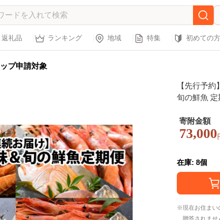
返礼品
ランキング
地域
特集
初めての
ップ申請対象
【先行予約】
旬の鮮魚 定
27年3月より
寄附金額
73,000
在庫: 8個
現在お住まい
贈答されませ