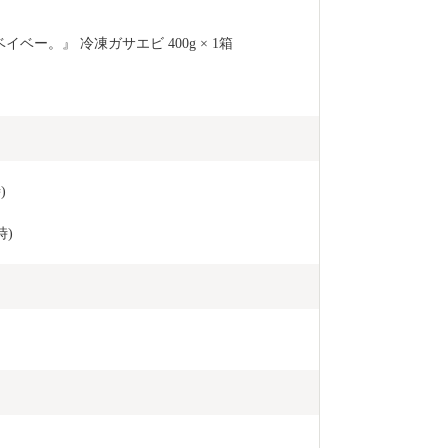
場合を除き、
とはございま
ー。』 冷凍ガサエビ 400g × 1箱
情報は、商品
納税の使い道
ふるさと納税
るさと納税に
だき、その手
ット等の資料
)
す。 御不明
停止等のご希
時)
(furusato_ta
い。