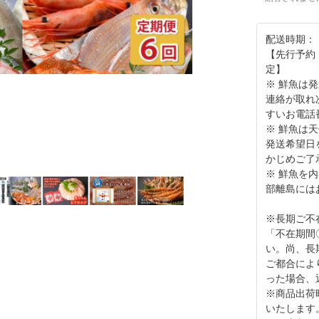
配送時期：
【先行予約・
定】
※ 鮮魚は
連絡が取れ
すいお電話
※ 鮮魚は
発送希望日
かじめご了
※ 鮮魚を
部離島には
※長期ご不
「不在期間
い。尚、長
ご都合によ
った場合、
※商品出荷
いたします