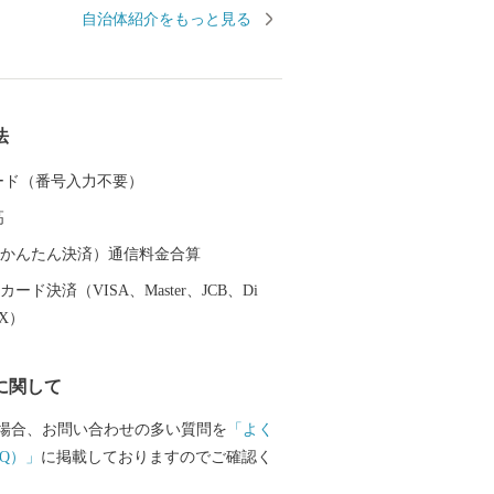
で唯一の取り組みを行っております。 返
自治体紹介をもっと見る
きのように、ワクワクしながら寄附金の
か？ 寄附金の使い道を考える
たの好きな”ふるさと”を元気にする第一
 【福井県坂井市のプロフィ
法
坂井平野が広がる”コシヒカリのふるさ
 カード（番号入力不要）
同市丸岡町はコシヒカリ開発者 石墨博士の
高
越前そば、油揚げなど豊かな食に恵まれ
（auかんたん決済）通信料金合算
産業である越前織による織マークは国内
ード決済（VISA、Master、JCB、Di
ております。 また、景勝地「東尋
EX）
れる海岸線や現存十二天守として知られ
どを有することでも有名です。 心から
に関して
まち坂井市へのご支援のほどよろしくお
場合、お問い合わせの多い質問を
「よく
て〉 お客様からいただいた個人情報は、
Q）」
に掲載しておりますのでご確認く
をもって管理し、関係法令で定められた