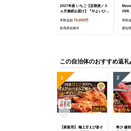
2027年産 いちご【定期便／３
Maste
ヵ月連続お届け】『やよいひ
#8/9
め』 約1,600g×3回（総量4.8K
70,000円
寄附金額
寄附
g) 2月発送開始 【2025年群馬県
いちご品評会入賞！】
群馬県前橋市
愛知
この自治体のおすすめ返礼
1
2
【家庭用】 極上甘えび姿そ
希少 越