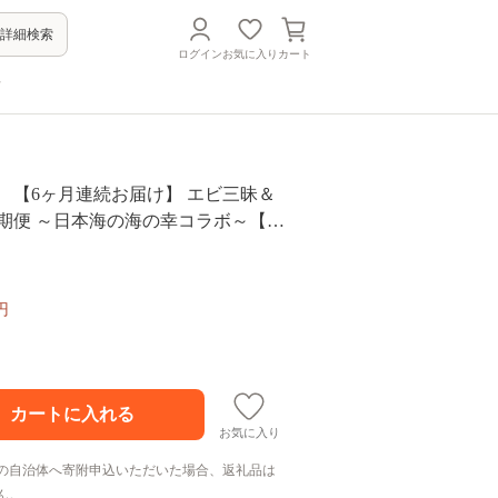
詳細検索
ログイン
お気に入り
カート
方
 【6ヶ月連続お届け】 エビ三昧＆
期便 ～日本海の海の幸コラボ～【20
発送開始予定】 [F-8504]
円
お気に入り
の自治体へ寄附申込いただいた場合、返礼品は
ん。