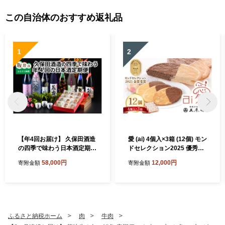
この自治体のおすすめ返礼品
1
2
【年4回お届け】 久保田酒造
愛 (ai) 4個入×3箱 (12個) モン
の四季で味わう日本酒定期便
ドセレクション2025 優秀品
～特製おちょこのオマケ付き
質金賞 チョコレートサンド
58,000円
12,000円
寄附金額
寄附金額
～ 定期便 純米吟醸 純米原酒
クッキー クッキー 焼菓子 銘
純米吟醸生貯蔵原酒 純米無
菓 お菓子 スイーツ さつきが
濾過生原酒 本醸造 飲み比べ
せ 五月ヶ瀬 お土産 贈り物 贈
セット 詰合せ 地酒 日本酒 お
答 ギフト お祝い事 お取り寄
酒 酒 アルコール 米どころ 冷
せグルメ 名物 ご当地 [A-411
蔵保存 ギフト 贈り物 贈答 [E
9]
ふるさと納税ホーム
肉
牛肉
-1302]