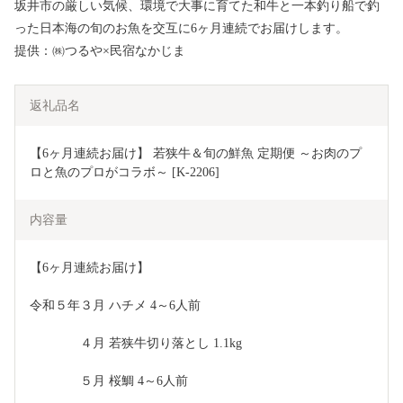
坂井市の厳しい気候、環境で大事に育てた和牛と一本釣り船で釣
った日本海の旬のお魚を交互に6ヶ月連続でお届けします。
提供：㈱つるや×民宿なかじま
返礼品名
【6ヶ月連続お届け】 若狭牛＆旬の鮮魚 定期便 ～お肉のプ
ロと魚のプロがコラボ～ [K-2206]
内容量
【6ヶ月連続お届け】 
令和５年３月 ハチメ 4～6人前
　　　　４月 若狭牛切り落とし 1.1kg
　　　　５月 桜鯛 4～6人前