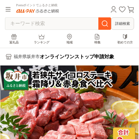
Pontaポイントでふるさと納税
詳細検索
返礼品
ランキング
地域
特集
初めての方
オンラインワンストップ申請対象
福井県坂井市