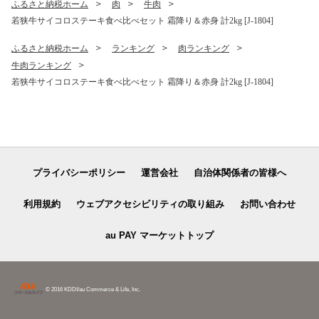
ふるさと納税ホーム
肉
牛肉
若狭牛サイコロステーキ食べ比べセット 霜降り＆赤身 計2kg [J-1804]
ふるさと納税ホーム
ランキング
肉ランキング
牛肉ランキング
若狭牛サイコロステーキ食べ比べセット 霜降り＆赤身 計2kg [J-1804]
プライバシーポリシー
運営会社
自治体関係者の皆様へ
利用規約
ウェブアクセシビリティの取り組み
お問い合わせ
au PAY マーケットトップ
© 2016 KDDI/au Commerce & Life, Inc.