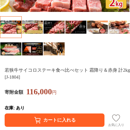
若狭牛サイコロステーキ食べ比べセット 霜降り＆赤身 計2kg
[J-1804]
116,000
寄附金額
円
在庫: あり
お気に入り