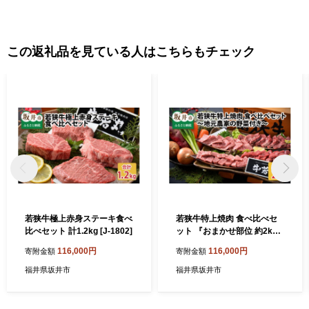
報告、坂井市が主催・出展するふるさと納税関連イベント情報の
提供及び坂井市のふるさと納税に関する情報提供のために使用さ
せていただき、その手段として、電子メールの配信やパンフレッ
この返礼品を見ている人はこちらもチェック
ト等の資料の郵送をさせていただくことがあります。 御不明な点
や、電子メールの配信又は資料の郵送停止等のご希望がございま
したら、ふるさと納税担当(furusato_tax@city.fukui-sakai.lg.jp)まで
ご連絡ください。
若狭牛極上赤身ステーキ食べ
若狭牛特上焼肉 食べ比べセ
比べセット 計1.2kg [J-1802]
ット 『おまかせ部位 約2k
g』 ～地元農家の野菜付き～
116,000円
116,000円
寄附金額
寄附金額
[J-1806]
福井県坂井市
福井県坂井市