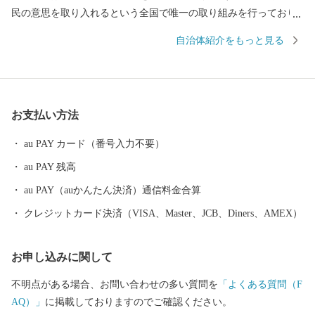
民の意思を取り入れるという全国で唯一の取り組みを行っており
ます。 返礼品を選ぶときのように、ワクワクしながら寄附金の使
自治体紹介をもっと見る
い道を選んでみませんか？ 寄附金の使い道を考えることは、あな
たの好きな”ふるさと”を元気にする第一歩になるかもしれませ
ん。 【福井県坂井市のプロフィール】 坂井市は福井県の北部に位
置し、県内随一の穀倉地帯である坂井平野が広がる”コシヒカリの
お支払い方法
ふるさと”です！(同市丸岡町はコシヒカリ開発者 石墨博士の故郷
です。) その他、若狭牛、甘えび、越前がに、花らっきょう、越前
au PAY カード（番号入力不要）
そば、油揚げなど豊かな食に恵まれており、地場産業である越前
au PAY 残高
織による織マークは国内シェアの80％を占めております。 また、
景勝地「東尋坊」に代表される海岸線や現存十二天守として知ら
au PAY（auかんたん決済）通信料金合算
れる「丸岡城」などを有することでも有名です。 心から笑顔にな
クレジットカード決済（VISA、Master、JCB、Diners、AMEX）
れるまち坂井市へのご支援のほどよろしくお願いします。 〈プラ
イバシーポリシー（個人情報保護方針）について〉 お客様からい
お申し込みに関して
ただいた個人情報は、坂井市が責任をもって管理し、関係法令で
定められた場合を除き、第三者に譲渡したり、提供したりするこ
不明点がある場合、お問い合わせの多い質問を
「よくある質問（F
とはございません。なお、お客様からいただいた個人情報は、商
AQ）」
に掲載しておりますのでご確認ください。
品の発送、事務連絡、いただいたふるさと納税の使い道に関する