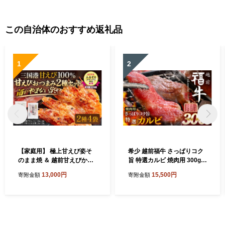
この自治体のおすすめ返礼品
1
2
【家庭用】 極上甘えび姿そ
希少 越前福牛 さっぱりコク
のまま焼 ＆ 越前甘えびから
旨 特選カルビ 焼肉用 300g
揚げせんべいセット [A-780
焼肉 焼き肉 国産牛ブランド
13,000円
15,500円
寄附金額
寄附金額
6]
牛 赤身和牛 かるび 肉 牛 牛
肉 冷凍 贈答 贈り物 ギフト
[A-1805]