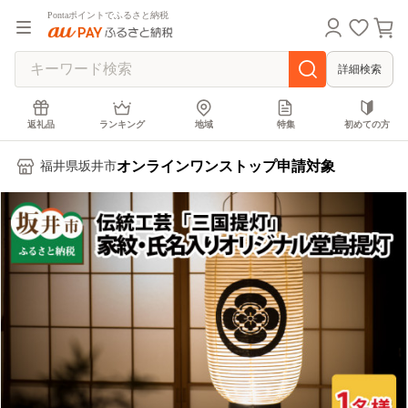
Pontaポイントでふるさと納税
詳細検索
返礼品
ランキング
地域
特集
初めての方
オンラインワンストップ申請対象
福井県坂井市