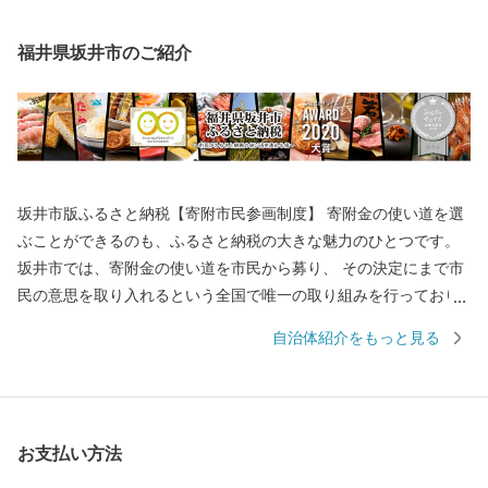
福井県坂井市のご紹介
坂井市版ふるさと納税【寄附市民参画制度】 寄附金の使い道を選
ぶことができるのも、ふるさと納税の大きな魅力のひとつです。
坂井市では、寄附金の使い道を市民から募り、 その決定にまで市
民の意思を取り入れるという全国で唯一の取り組みを行っており
ます。 返礼品を選ぶときのように、ワクワクしながら寄附金の使
自治体紹介をもっと見る
い道を選んでみませんか？ 寄附金の使い道を考えることは、あな
たの好きな”ふるさと”を元気にする第一歩になるかもしれませ
ん。 【福井県坂井市のプロフィール】 坂井市は福井県の北部に位
置し、県内随一の穀倉地帯である坂井平野が広がる”コシヒカリの
お支払い方法
ふるさと”です！(同市丸岡町はコシヒカリ開発者 石墨博士の故郷
です。) その他、若狭牛、甘えび、越前がに、花らっきょう、越前