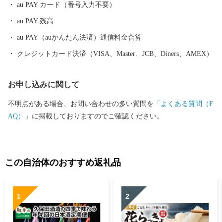
au PAY カード（番号入力不要）
そば、油揚げなど豊かな食に恵まれており、地場産業である越前
au PAY 残高
織による織マークは国内シェアの80％を占めております。 また、
景勝地「東尋坊」に代表される海岸線や現存十二天守として知ら
au PAY（auかんたん決済）通信料金合算
れる「丸岡城」などを有することでも有名です。 心から笑顔にな
クレジットカード決済（VISA、Master、JCB、Diners、AMEX）
れるまち坂井市へのご支援のほどよろしくお願いします。 〈プラ
イバシーポリシー（個人情報保護方針）について〉 お客様からい
お申し込みに関して
ただいた個人情報は、坂井市が責任をもって管理し、関係法令で
定められた場合を除き、第三者に譲渡したり、提供したりするこ
不明点がある場合、お問い合わせの多い質問を
「よくある質問（F
とはございません。なお、お客様からいただいた個人情報は、商
AQ）」
に掲載しておりますのでご確認ください。
品の発送、事務連絡、いただいたふるさと納税の使い道に関する
報告、坂井市が主催・出展するふるさと納税関連イベント情報の
提供及び坂井市のふるさと納税に関する情報提供のために使用さ
せていただき、その手段として、電子メールの配信やパンフレッ
この自治体のおすすめ返礼品
ト等の資料の郵送をさせていただくことがあります。 御不明な点
や、電子メールの配信又は資料の郵送停止等のご希望がございま
1
2
したら、ふるさと納税担当(furusato_tax@city.fukui-sakai.lg.jp)まで
ご連絡ください。