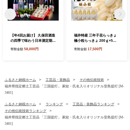
【年4回お届け】 久保田酒造
福井特産 三年子花らっきょ
の四季で味わう日本酒定期便
極小粒らっきょ 200ｇ×5袋
～特製おちょこのオマケ付き
化学調味料不使用 『こだわ
58,000円
17,500円
寄附金額
寄附金額
～ 定期便 純米吟醸 純米原酒
りの三年掘り栽培』 希少 漬
純米吟醸生貯蔵原酒 純米無
け 国産 漬け物 お漬物 ラッキ
濾過生原酒 本醸造 飲み比べ
ョウ らっきょう [A-0708]
セット 詰合せ 地酒 日本酒 お
酒 酒 アルコール 米どころ 冷
蔵保存 ギフト 贈り物 贈答 [E
ふるさと納税ホーム
工芸品・装飾品
その他伝統技術
-1302]
福井県指定郷土工芸品 「三国提灯」 家紋・氏名入りオリジナル堂島提灯 [M-
3401]
ふるさと納税ホーム
ランキング
工芸品・装飾品ランキング
その他伝統技術ランキング
福井県指定郷土工芸品 「三国提灯」 家紋・氏名入りオリジナル堂島提灯 [M-
3401]