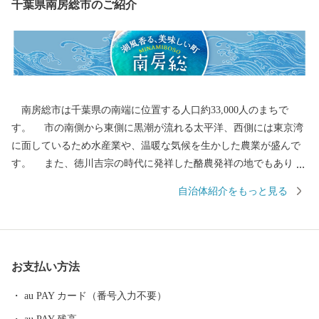
千葉県南房総市のご紹介
南房総市は千葉県の南端に位置する人口約33,000人のまちで
す。 市の南側から東側に黒潮が流れる太平洋、西側には東京湾
に面しているため水産業や、温暖な気候を生かした農業が盛んで
す。 また、徳川吉宗の時代に発祥した酪農発祥の地でもありま
す。 全国でもトップクラスの水揚量を誇る伊勢えびやさざえ、あ
自治体紹介をもっと見る
わびは全国の市場を通じて食卓や料理店を賑わせています。 地元
から直接ご寄附いただいた皆様のご家庭にお送りする鮮度と各市
場に届くまでの時間、日数が同じですので鮮度抜群の商品をお送
りできます。 豊富な海産物を活かした干物をはじめ加工品や、明
お支払い方法
治42年以来、天皇・皇后両陛下に献上が続いている最高級の枇杷
などもあります。 皆様からいただいたご寄附は、子ども医療費
au PAY カード（番号入力不要）
助成や、自然環境を保護する事業などに活用しています。