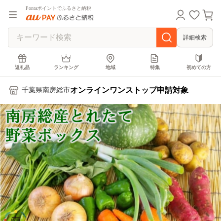
Pontaポイントでふるさと納税
詳細検索
返礼品
ランキング
地域
特集
初めての方
オンラインワンストップ申請対象
千葉県南房総市