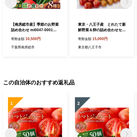
【南房総市産】季節のお野菜
東京・八王子産 とれたて新
詰め合わせ mi0047-0001
鮮野菜＆卵の詰め合わせセッ
【野菜 詰め合わせ セット 季
ト | 野菜 卵 たまご やさい 新
10,500円
15,000円
寄附金額
寄附金額
節 新鮮 旬 ヘルシー サラダ
鮮 とれたて 産直 おいしい 送
食品】
料無料 東京 八王子
千葉県南房総市
東京都八王子市
この自治体のおすすめ返礼品
1
2