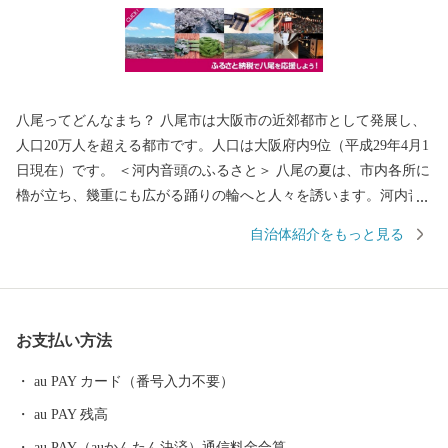
八尾ってどんなまち？ 八尾市は大阪市の近郊都市として発展し、
人口20万人を超える都市です。人口は大阪府内9位（平成29年4月1
日現在）です。 ＜河内音頭のふるさと＞ 八尾の夏は、市内各所に
櫓が立ち、幾重にも広がる踊りの輪へと人々を誘います。河内音
頭の歌と踊りが、世代を超えて八尾の人々を熱くさせます。 なか
自治体紹介をもっと見る
でも、「河内音頭発祥の地」と伝わる常光寺の正調河内音頭は、
室町時代、常光寺再建の折に木材を旧大和川から運んだときに歌
われた木遣り音頭がルーツとされています。流し節とも言われ、
ゆったりと語りかける情緒あふれるその音頭は、現在では常光寺
お支払い方法
でしか聞くことができません。 また、夏の風物詩として毎年9月
上旬に盛大に開催される八尾河内音頭まつり。河内音頭グランプ
au PAY カード（番号入力不要）
リや大盆踊り大会などが行われ、河内音頭一色のまつりは多くの
au PAY 残高
市民で賑わいます。 ＜歴史遺産のまち＞ 八尾市はゆたかな歴史や
文化財を有するまちです。市東部にある高安山山ろくは、地元で
au PAY（auかんたん決済）通信料金合算