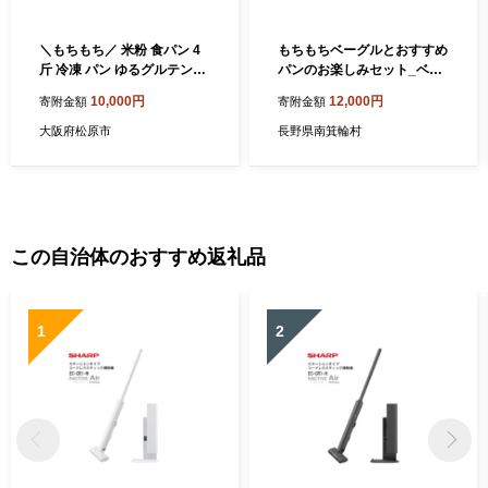
＼もちもち／ 米粉 食パン 4
もちもちベーグルとおすすめ
斤 冷凍 パン ゆるグルテンフ
パンのお楽しみセット_ベー
リー 無添加 米粉パン 冷凍パ
グル パン 手作り 米粉 おすす
10,000円
12,000円
寄附金額
寄附金額
ン パンセット お試し食パン
め セット 詰合せ 食べ比べ ぱ
ヘルシー 朝食 おやつ 大阪府
ん 冷凍パン 食事パン スイー
大阪府松原市
長野県南箕輪村
松原市
ツ デリ 朝食 おやつ ランチ
食事 長野県 南箕輪村 冷凍 送
料無料【1044289】
この自治体のおすすめ返礼品
1
2