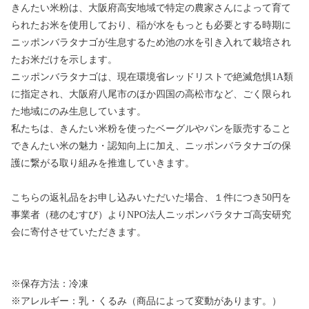
きんたい米粉は、大阪府高安地域で特定の農家さんによって育て
られたお米を使用しており、稲が水をもっとも必要とする時期に
ニッポンバラタナゴが生息するため池の水を引き入れて栽培され
たお米だけを示します。
ニッポンバラタナゴは、現在環境省レッドリストで絶滅危惧1A類
に指定され、大阪府八尾市のほか四国の高松市など、ごく限られ
た地域にのみ生息しています。
私たちは、きんたい米粉を使ったベーグルやパンを販売すること
できんたい米の魅力・認知向上に加え、ニッポンバラタナゴの保
護に繋がる取り組みを推進していきます。
こちらの返礼品をお申し込みいただいた場合、１件につき50円を
事業者（穂のむすび）よりNPO法人ニッポンバラタナゴ高安研究
会に寄付させていただきます。
※保存方法：冷凍
※アレルギー：乳・くるみ（商品によって変動があります。）