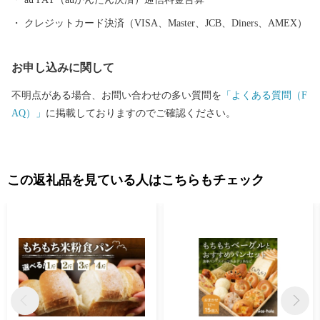
「やまんねき」と呼ばれ、古くから人々が暮らす里山であり、歴
クレジットカード決済（VISA、Master、JCB、Diners、AMEX）
史遺産の宝庫です。なかでも、中河内最大の前方後円墳の心合寺
山（しおんじやま）古墳や、200基以上もの横穴式石室墳が集中す
お申し込みに関して
る「高安千塚（たかやすせんづか）古墳群」」は全国的にも知ら
れています。 ＜ものづくりのまち＞ 中小企業を中心に、高度な技
不明点がある場合、お問い合わせの多い質問を
「よくある質問（F
術力と製品開発力を誇る「ものづくりのまち」です。 全国トップ
AQ）」
に掲載しておりますのでご確認ください。
シェアの出荷額で伝統ある歯ブラシ生産をはじめ、金属製品や電
子機器など最先端技術に至るまで、匠の技が光ります。 製造品出
荷額は、府内で4番目（平成26年工業統計調査）の規模となり、ま
すます活力にあふれています。 八尾の特産 ＜八尾えだまめ＞ 八
この返礼品を見ている人はこちらもチェック
尾えだまめは、生産地と大消費地が隣接しているため、鮮度良好
に加え、完熟の状態で出荷できることで粒が大きく、実がしまっ
ていて甘みがあるのが特徴です。近畿有数の収穫量を誇ります。
＜八尾若ごぼう＞ 全国でもトップクラスの出荷量で、食物繊維や
鉄分、カルシウム、ルチンを多く含み、健康食材としても注目を
浴びています。「葉ごぼう」とも呼ばれ、葉・茎・根を丸ごと食
べることができます。しゃきしゃきとした歯ざわりとほのかな苦
味が食卓に春を運びます。