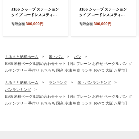
J166 シャープ ステーション
J166 シャープ ステーション
タイプ コードレススティッ
タイプ コードレススティッ
ク掃除機 EC-CR1-W(ホワイ
ク掃除機 EC-CR1-H(グレー
300,000円
300,000円
寄附金額
寄附金額
ト系)【シャープ 電化製品 家
系)【シャープ 電化製品 家電
電 生活家電 コードレス ステ
生活家電 コードレス スティ
ィック クリーナー 掃除機 紙
ック クリーナー 掃除機 紙パ
パック ステーション ラクテ
ック ステーション ラクティ
ィブエア 薄型 自動ごみ収集
ブエア 薄型 自動ごみ収集 吸
吸引力 絡まない ハンディ 新
引力 絡まない ハンディ 新生
ふるさと納税ホーム
米・パン
パン
生活 正規品 大阪府 八尾市 返
活 正規品 大阪府 八尾市 返礼
B306 米粉ベーグル詰め合わせセット【9個 プレーン お任せ ベーグル パン グ
礼品】
品】
ルテンフリー 手作り もちもち 国産 冷凍 朝食 ランチ おやつ 大阪 八尾市】
ふるさと納税ホーム
ランキング
米・パンランキング
パンランキング
B306 米粉ベーグル詰め合わせセット【9個 プレーン お任せ ベーグル パン グ
ルテンフリー 手作り もちもち 国産 冷凍 朝食 ランチ おやつ 大阪 八尾市】