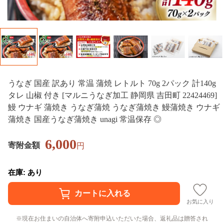
うなぎ 国産 訳あり 常温 蒲焼 レトルト 70g 2パック 計140g
タレ 山椒 付き [マルニうなぎ加工 静岡県 吉田町 22424469]
鰻 ウナギ 蒲焼き うなぎ蒲焼 うなぎ蒲焼き 鰻蒲焼き ウナギ
蒲焼き 国産うなぎ蒲焼き unagi 常温保存 ◎
6,000
寄附金額
円
在庫: あり
お気に入り
現在お住まいの自治体へ寄附申込いただいた場合、返礼品は贈答され