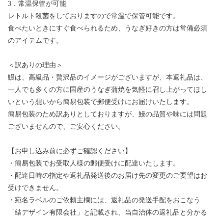
3．常温保管が可能
レトルト殺菌をしておりますので常温で保管可能です。
食べたいときにすぐ食べられるため、うなぎ好きの方は常備必須
のアイテムです。
＜訳ありの理由＞
鰻は、高級品・贅沢品のイメージがございますが、本返礼品は、
一人でも多くの方に国産のうなぎ蒲焼を気軽に召し上がってほし
いという想いから簡易包装で郵便受けにお届けいたします。
簡易包装のため訳ありとしておりますが、鰻の品質や味には問題
ございませんので、ご安心ください。
【お申し込み前に必ずご確認ください】
・簡易包装でお受取人様の郵便受けに配達いたします。
・配達日時の指定や返礼品発送後のお届け先の変更のご要望はお
受けできません。
・宛名ラベルのご依頼主欄には、返礼品の発送手配をおこなう
「結デザイン有限会社」と記載され、当自治体の返礼品と分かる