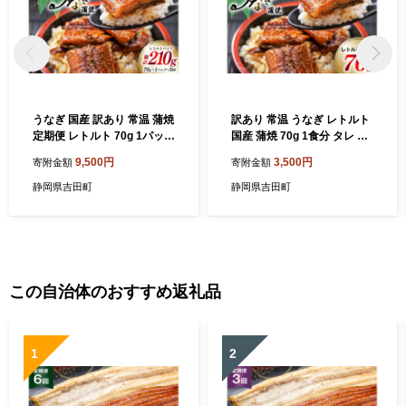
うなぎ 国産 訳あり 常温 蒲焼
訳あり 常温 うなぎ レトルト
定期便 レトルト 70g 1パック
国産 蒲焼 70g 1食分 タレ 山
3回 総計210g タレ 山椒 付き
椒 付き [マルニうなぎ加工 静
9,500円
3,500円
寄附金額
寄附金額
[マルニうなぎ加工 静岡県 吉
岡県 吉田町 22424263] 鰻 ウ
田町 22424470] 鰻 ウナギ 蒲
ナギ 蒲焼き 常温保存 レトル
静岡県吉田町
静岡県吉田町
焼き うなぎ蒲焼 うなぎ蒲焼
トパック 非常食 備蓄用 常備
き 鰻蒲焼き ウナギ蒲焼き 国
食品 郵便受け配達 土用の丑
産うなぎ蒲焼き unagi 常温保
の日 ◇ ◎
存 ◎
この自治体のおすすめ返礼品
1
2