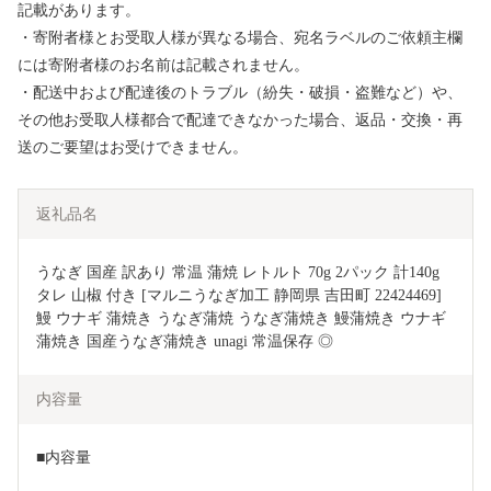
記載があります。
・寄附者様とお受取人様が異なる場合、宛名ラベルのご依頼主欄
には寄附者様のお名前は記載されません。
・配送中および配達後のトラブル（紛失・破損・盗難など）や、
その他お受取人様都合で配達できなかった場合、返品・交換・再
送のご要望はお受けできません。
返礼品名
うなぎ 国産 訳あり 常温 蒲焼 レトルト 70g 2パック 計140g 
タレ 山椒 付き [マルニうなぎ加工 静岡県 吉田町 22424469] 
鰻 ウナギ 蒲焼き うなぎ蒲焼 うなぎ蒲焼き 鰻蒲焼き ウナギ
蒲焼き 国産うなぎ蒲焼き unagi 常温保存 ◎
内容量
■内容量