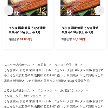
うなぎ 国産 静岡 うなぎ蒲焼
うなぎ 国産 静岡 うなぎ蒲焼
白焼 各130g 以上 各 1尾 計 2
白焼 各130g 以上 各 1尾 計 2
尾 6回 計12尾 タレ 山椒 付き
尾 3回 計6尾 タレ 山椒 付き
91,000円
46,000円
寄附金額
寄附金額
[大井川うなぎ 静岡県 吉田町
[大井川うなぎ 静岡県 吉田町
22424764] 静岡県産 鰻 ウナ
22424763] 静岡県産 鰻 ウナ
ギ ungai 蒲焼き うなぎ蒲焼
ギ ungai 蒲焼き うなぎ蒲焼
き 鰻蒲焼 真空パック 冷凍 ◎
き 鰻蒲焼 真空パック 冷凍 ◎
ふるさと納税ホーム
魚貝類
うなぎ・穴子・鱧
うなぎ 国産 訳あり 常温 蒲焼 レトルト 70g 2パック 計140g タレ 山椒 付き [マ
ルニうなぎ加工 静岡県 吉田町 22424469] 鰻 ウナギ 蒲焼き うなぎ蒲焼 うなぎ
蒲焼き 鰻蒲焼き ウナギ蒲焼き 国産うなぎ蒲焼き unagi 常温保存 ◎
ふるさと納税ホーム
ランキング
魚貝類ランキング
うなぎ・穴子・鱧ランキング
うなぎ 国産 訳あり 常温 蒲焼 レトルト 70g 2パック 計140g タレ 山椒 付き [マ
ルニうなぎ加工 静岡県 吉田町 22424469] 鰻 ウナギ 蒲焼き うなぎ蒲焼 うなぎ