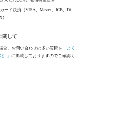
くから繊維産業が盛んで、その代表的
ード決済（VISA、Master、JCB、Di
、『井原デニム』は世界の高級ブランド
EX）
されるほどのクオリティの高さを誇って
のデニムの聖地」と呼ばれています。
に関して
場合、お問い合わせの多い質問を
「よく
Q）」
に掲載しておりますのでご確認く