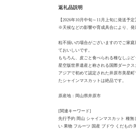
返礼品説明
【2026年10月中旬～11月上旬に発送
※天候などの影響や育成具合により、発
粒不揃いの場合がございますのでご家庭
ておいしいです。
もちろん、皮ごと食べられる種なしぶど
星空版世界遺産と称される国際ダークス
アジアで初めて認定された井原市美星町
たシャインマスカットは絶品です。
原産地：岡山県井原市
[関連キーワード]
先行予約 岡山 シャインマスカット 種無し ぶ
い 果物 フルーツ 国産 ブドウ くだもの