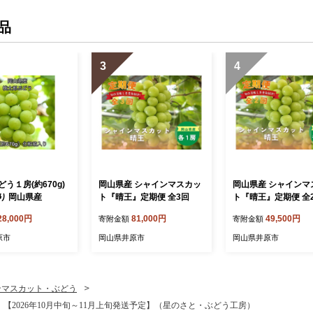
品
3
4
う１房(約670g)
岡山県産 シャインマスカッ
岡山県産 シャインマ
り 岡山県産
ト『晴王』定期便 全3回
ト『晴王』定期便 全
28,000円
81,000円
49,500円
寄附金額
寄附金額
原市
岡山県井原市
岡山県井原市
ンマスカット・ぶどう
）【2026年10月中旬～11月上旬発送予定】（星のさと・ぶどう工房）