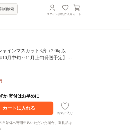
詳細検索
ログイン
お気に入り
カート
方
ャインマスカット3房（2.0kg以
6年10月中旬～11月上旬発送予定】
・ぶどう工房）
円
わずか 寄付はお早めに
お気に入り
の自治体へ寄附申込いただいた場合、返礼品は
ん。