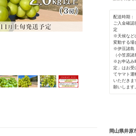
配送時期：
ご入金確認後
定
※天候など
変動する場
※伊豆諸島
（小笠原諸
※お申込み
定」はお受
てヤマト運
いただきま
願いします
岡山県井原