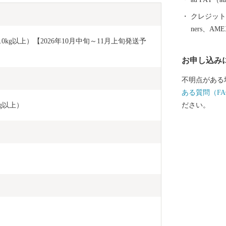
井原市は、古
クレジットカ
なものとして
ners、AM
に数多く採用
kg以上）【2026年10月中旬～11月上旬発送予
おり、「日本
お申し込み
不明点がある
ある質問（FA
kg以上）
ださい。