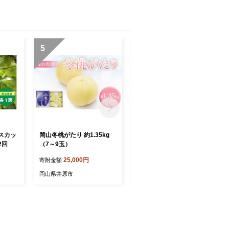
ト 2kg
5
6
スカッ
岡山冬桃がたり 約1.35kg
74-25 秋のシャインマスカ
2回
（7～9玉）
ット1房（600g以上）
25,000円
18,000円
寄附金額
寄附金額
岡山県井原市
岡山県井原市