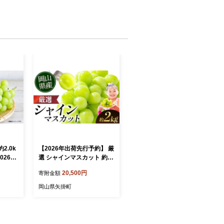
2.0k
【2026年出荷先行予約】 厳
026年
選 シャインマスカット 約2k
発送予
g 3～4房《9月上旬-11月中
20,500円
寄附金額
カット
旬頃に出荷予定》 ぶどう 種
果物 く
なし ぶどう 岡山 ぶどう 先
岡山県矢掛町
ト お
行予約 ぶどう シャインマス
カット 大粒 シャインマスカ
ット 岡山 シャインマスカッ
ト ぶどう シャインマスカッ