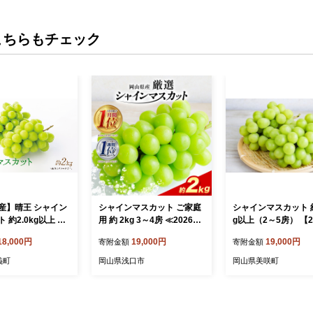
こちらもチェック
産】晴王 シャイン
シャインマスカット ご家庭
シャインマスカット 約
 約2.0kg以上 【2
用 約 2kg 3～4房 ≪2026年
g以上（2～5房） 【2
月上旬～2026年11
9月上旬-11月上旬頃に出荷
10月下旬-11月下旬
18,000円
19,000円
19,000円
寄附金額
寄附金額
送予定】 マスカッ
≫ 訳あり シャイン マスカ
定】 シャイン マス
 ブドウ 葡萄
ット 岡山
ぶどう 葡萄 ブドウ 
義町
岡山県浅口市
岡山県美咲町
だもの フルーツ ギフ
取り寄せ 国産