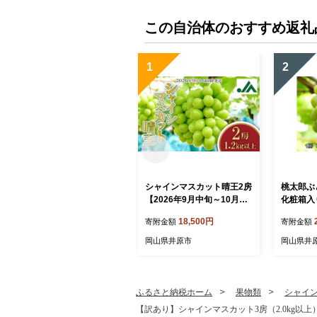
この自治体のおすすめ返礼
1
2
シャインマスカット晴王2房
桃太郎ぶど
【2026年9月中旬～10月下
化粧箱入
旬発送予定】（いばら愛菜
18,500円
寄附金額
寄附金額
館）
岡山県井原市
岡山県井
ふるさと納税ホーム
果物類
シャイ
【訳あり】シャインマスカット3房（2.0kg以上