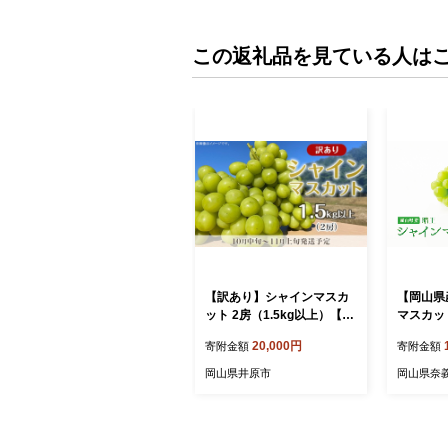
この返礼品を見ている人は
【訳あり】シャインマスカ
【岡山県
ット 2房（1.5kg以上）【20
マスカット
26年10月中旬～11月上旬発
026年9
20,000円
寄附金額
寄附金額
送予定】（星のさと・ぶど
月下旬発
う工房）
ト ぶどう
岡山県井原市
岡山県奈