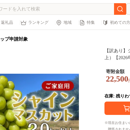
返礼品
ランキング
地域
特集
初めての
ップ申請対象
【訳あり】シ
上）【202
（星のさと
寄附金額
22,500
在庫: 残り
現在お住まい
贈答されませ