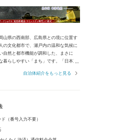
山県の西南部、広島県との境に位置す
人の文化都市で、瀬戸内の温和な気候に
い自然と都市機能が調和した、まさに
な暮らしやすい「まち」です。「日本三
も選ばれた美しい星空の下、様々な自然
自治体紹介をもっと見る
を有しています。 ＜美しい四季＞
日本三選星名所に認定されている「美
をはじめ、桜の名所「井原堤」や紅葉の
」など、四季折々の美しい自然を満喫す
法
＞ 井原市では、そ
土や気候から、西日本有数の産地として
 カード（番号入力不要）
」や明治地区の赤土畑だけで育まれる冬
高
明治ごんぼう」など、高品質で美味な農
 ＜世界に誇る井原デニム＞
（auかんたん決済）通信料金合算