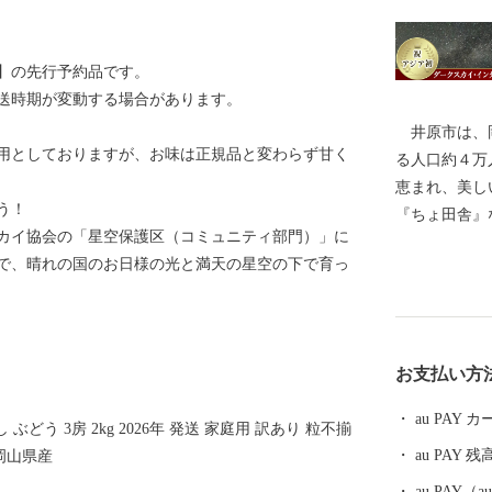
予定】の先行予約品です。
送時期が変動する場合があります。
井原市は、岡
用としておりますが、お味は正規品と変わらず甘く
る人口約４万
恵まれ、美し
う！
『ちょ田舎』
カイ協会の「星空保護区（コミュニティ部門）」に
選星名所」に
で、晴れの国のお日様の光と満天の星空の下で育っ
の恵みや文化・伝統
井原市では、
星町」の星空
名所「天神峡
お支払い方
ることができます。 ＜自然の恵み
の恵まれた風
au PAY
どう 3房 2kg 2026年 発送 家庭用 訳あり 粒不揃
誇る「ぶどう
au PAY 残
 岡山県産
の希少食材「
作物が栽培されています。
au PAY