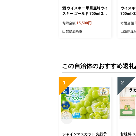
酒 ウイスキー 甲州韮崎ウイ
ウイスキ
スキー ゴールド 700ml 3本
700ml×
[サン.フーズ 山梨県 韮崎市
skey 
15,500円
寄附金額
寄附金額
20744949] ウィスキー ボト
み比べ 詰
ル ハイボール お酒 酒 洋酒
ボール 酒
山梨県韮崎市
山梨県韮
晩酌 アルコール 37％ セッ
ック モ
ト 甲州 韮崎 国産 水割り ロ
ール 37
ック 送料無料 ふるさと納税
[サン.フ
◎
2074310
この自治体のおすすめ返礼
1
2
シャインマスカット 先行予
甘味料 