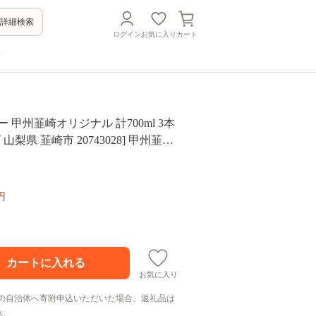
詳細検索
ログイン
お気に入り
カート
方
 甲州韮崎オリジナル 計700ml 3本
 山梨県 韮崎市 20743028] 甲州韮崎
飲み比べ 詰合せ セット ハイボール
酒 晩酌ロック アルコール 37％ ギフト
ふるさと納税◎
円
お気に入り
の自治体へ寄附申込いただいた場合、返礼品は
ん。