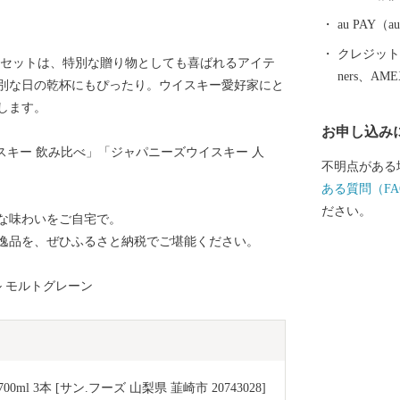
************
お申し込みは
au PAY
は、下記にお願いいたし
クレジットカ
本セットは、特別な贈り物としても喜ばれるアイテ
関する問い合
ners、AM
別な日の乾杯にもぴったり。ウイスキー愛好家にと
ートセンター
します。
EL：050-3142
お申し込み
受付時間 9:00～17:00
イスキー 飲み比べ」「ジャパニーズウイスキー 人
日・夏季休業（
不明点がある
い合わせにはお応
ある質問（FA
************
ださい。
な味わいをご自宅で。
*****
逸品を、ぜひふるさと納税でご堪能ください。
トル モルトグレーン
 3本 [サン.フーズ 山梨県 韮崎市 20743028] 