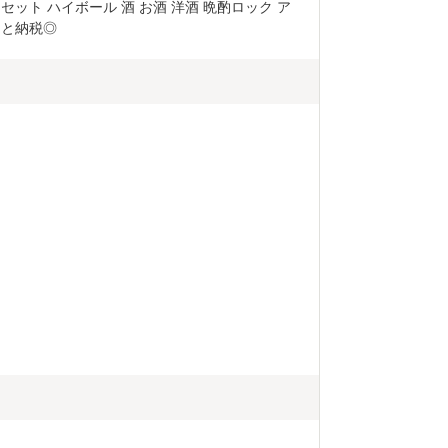
セット ハイボール 酒 お酒 洋酒 晩酌ロック ア
さと納税◎