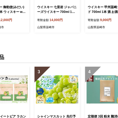
ー 御勅使(みだい)
ウイスキー 七里岩 ジャパニ
ウイスキー 甲州韮崎
3本 ウィスキー whi
ーズウイスキー 700ml 1本
ド 700ml 1本 酒 お
ウヰスキー ボトル 飲
[サン.フーズ 山梨県 韮崎市
ウィスキー ウヰスキ
12,000円
14,000円
9,000円
寄附金額
寄附金額
合せ セット ハイ
20745344] ウィスキー whis
コール度 37％ 晩酌 
 お酒 洋酒 晩酌ロ
key ハイボール 酒 お酒 ア
ール 父の日 ギフト 
崎市
山梨県韮崎市
山梨県韮崎市
ルトグレーン アルコ
ルコール ボトル モルト 洋
お酒 洋酒 モルト グ
％送料無料 ギフト
酒 晩酌 ロック 700
送料無料 [まあめいく
ーズ 山梨県 韮崎市
県 韮崎市 20742729
2]
品
3
4
スイートピア ラカン
シャインマスカット 先行予
定期便 3回 粉末 難