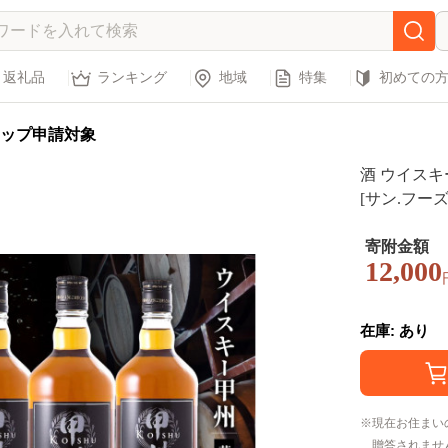
返礼品
ランキング
地域
特集
初めての
ップ申請対象
酒 ウイスキー
[サン.フーズ
ウィスキー 
酒 お酒 洋
寄附金額
12,000
送料無料 
在庫: あり
現在お住まい
贈答されませ