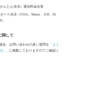
************************************
24時間受け付けております。 お問合せ
（auかんたん決済）通信料金合算
ます。 ＜返礼品・申込情報に
ード決済（VISA、Master、JCB、Di
わせ＞ 山梨県韮崎市 ふるさと納税サポ
EX）
：業務委託先 結デザイン有限会社 T
-9277 Mail：nirasaki@yuidesign.jp
に関して
 ※土曜日・日曜日・祝
8/13～8/15）・年末年始 の お問
場合、お問い合わせの多い質問を
「よく
え出来ません。 ******************
Q）」
に掲載しておりますのでご確認く
*************************************