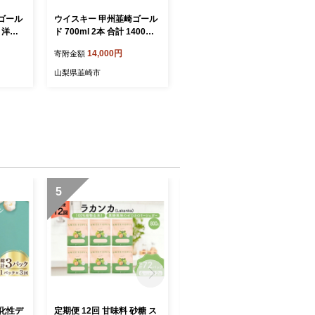
ゴール
ウイスキー 甲州韮崎ゴール
酒 洋酒
ド 700ml 2本 合計 1400ml
ー アル
酒 お酒 洋酒 ウィスキー ウ
14,000円
寄附金額
ハイボ
ヰスキー アルコール度 37％
贈り物
晩酌 ハイボール 父の日 ギ
山梨県韮崎市
レーン
フト 贈り物 お酒 洋酒 モル
 山梨
ト グレーン 送料無料 [まあ
]◎
めいく 山梨県 韮崎市 20742
730]◎
5
6
消化性デ
定期便 12回 甘味料 砂糖 ス
定期便 9回 甘味料 砂糖 スイ