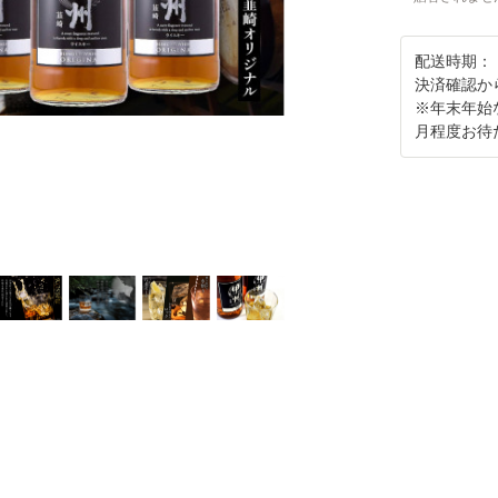
配送時期：
決済確認か
※年末年始
月程度お待