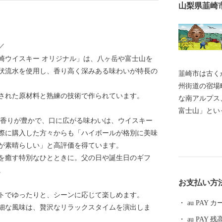
山梨県韮崎
／
崎ウイスキー オリジナル」は、八ヶ岳や富士山を
伏流水を使用し、香り高く深みある味わいが特長の
韮崎市は古く
州街道の宿場
された原材料と熟練の技術で作られています。
な南アルプス
富士山」とい
、香りが豊かで、口に広がる味わいは、ウイスキー
他に誇る大自
際に購入した方々からも「ハイボールが格別に美味
武田氏が氏神
が素晴らしい」と高評価を得ています。
自ら火を放っ
を癒す特別なひとときに。父の日や誕生日のギフ
の史跡が市内
。
家”発祥の地
お支払い方
る自然と、先
トでゆったりと、シーンに応じて楽しめます。
統と歴史、人
au PAY
細な風味は、贅沢なリラックスタイムを演出しま
ちが、「にらさき」です。 *****
au PAY 残