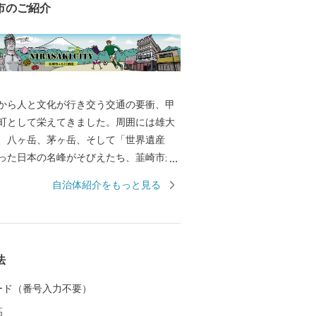
市のご紹介
から人と文化が行き交う交通の要衝、甲
町として栄えてきました。周囲には雄大
、八ヶ岳、茅ヶ岳、そして「世界遺産
った日本の名峰がそびえたち、韮崎市が
然の大パノラマが360度に展開します。
自治体紹介をもっと見る
として崇拝した武田八幡宮や、勝頼が
た悲運の城・新府城など、武田家ゆかり
のいたるところに点在する“甲斐武田
でもあります。 私たちの生命の源であ
法
人たちが築き、保存・継承されてきた伝
々の営みが紡ぐ生活文化とが調和するま
 カード（番号入力不要）
*******************
高