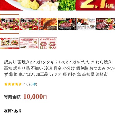
訳あり 藁焼きかつおタタキ 2.1kg かつおのたたき わら焼き
高知 訳あり品 不揃い 冷凍 真空 小分け 個包装 おつまみ おか
ず 惣菜 晩ごはん 加工品 カツオ 鰹 刺身 魚 高知県 須崎市
4.8 (
6件
)
10,000
寄附金額
円
在庫: あり