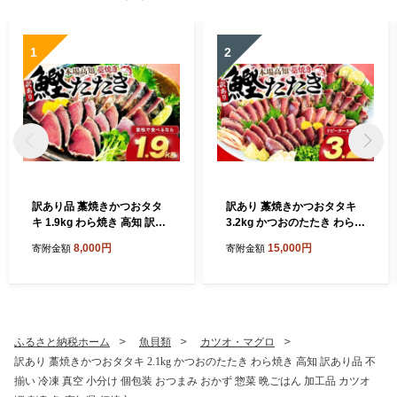
1
2
訳あり品 藁焼きかつおタタ
訳あり 藁焼きかつおタタキ
キ 1.9kg わら焼き 高知 訳あ
3.2kg かつおのたたき わら焼
り 不揃い かつおのたたき 冷
き 高知 訳あり品 不揃い 冷凍
8,000円
15,000円
寄附金額
寄附金額
凍 真空 小分け 個包装 おつま
真空 小分け 個包装 おつまみ
み おかず 惣菜 晩ごはん 加工
おかず 惣菜 晩ごはん 加工品
品 カツオ 鰹 刺身 魚 高知県
カツオ 鰹 刺身 魚 高知県 須
須崎市
崎市
ふるさと納税ホーム
魚貝類
カツオ・マグロ
訳あり 藁焼きかつおタタキ 2.1kg かつおのたたき わら焼き 高知 訳あり品 不
揃い 冷凍 真空 小分け 個包装 おつまみ おかず 惣菜 晩ごはん 加工品 カツオ