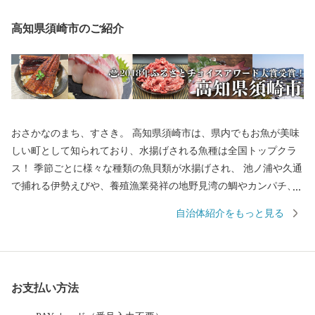
高知県須崎市のご紹介
おさかなのまち、すさき。 高知県須崎市は、県内でもお魚が美味
しい町として知られており、水揚げされる魚種は全国トップクラ
ス！ 季節ごとに様々な種類の魚貝類が水揚げされ、 池ノ浦や久通
で捕れる伊勢えびや、養殖漁業発祥の地野見湾の鯛やカンパチ、
季節限定で食べられるメジカの刺身も人気を集め、鮮度抜群の魚
自治体紹介をもっと見る
貝類を楽しめます。 また、黒潮の恵みをたっぷり受けた文旦やポ
ンカンといった柑橘類、野菜も絶品です。 【お問合せはこちら】
・返礼品、お届けの時期に関して 須崎商工会議所 TEL：0889-59-0
529 MAIL：s-furusato@cciweb.or.jp ・お申し込み、書類、ご入金方
お支払い方法
法等について 須崎市 ふるさと納税担当 TEL： 050-1730-1325 M
AIL：info@susaki-furusato.com