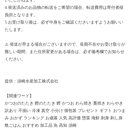
いたしかねます。
4.発送済みのお品物の転送をご希望の場合、転送費用は寄付者様
負担となります。
5.お受け取り後は、必ず中身をご確認くださいますようお願いい
たします。
⚠️ 発送が早まる場合がございますので、長期不在やお受け取りが
難しい期間、また住所変更がある場合は、必ず備考欄でお知らせ
ください。
提供：須崎水産加工株式会社
【関連ワード】
かつおのたたき 鰹のたたき 鰹 かつお わら焼き 藁焼き わらやき
訳あり 不揃い 冷凍 真空 小分け 個包装 プレゼント ギフト おつま
み おかず ランキング お歳暮 人気 高評価 惣菜 海鮮 刺身 刺し身
晩ごはん おすすめ 加工品 魚 高知 須崎