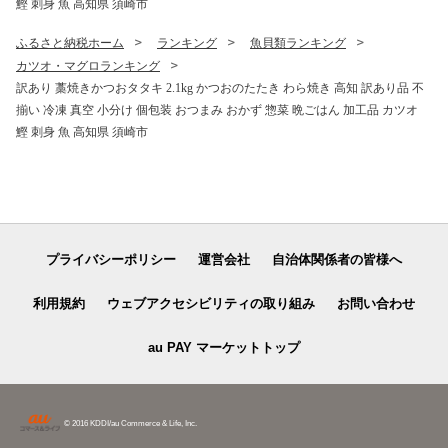
鰹 刺身 魚 高知県 須崎市
ふるさと納税ホーム
ランキング
魚貝類ランキング
カツオ・マグロランキング
訳あり 藁焼きかつおタタキ 2.1kg かつおのたたき わら焼き 高知 訳あり品 不
揃い 冷凍 真空 小分け 個包装 おつまみ おかず 惣菜 晩ごはん 加工品 カツオ
鰹 刺身 魚 高知県 須崎市
プライバシーポリシー
運営会社
自治体関係者の皆様へ
利用規約
ウェブアクセシビリティの取り組み
お問い合わせ
au PAY マーケットトップ
© 2016 KDDI/au Commerce & Life, Inc.