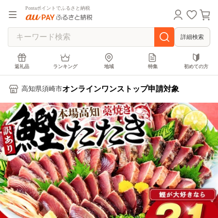
Pontaポイントでふるさと納税
詳細検索
返礼品
ランキング
地域
特集
初めての方
オンラインワンストップ申請対象
高知県須崎市