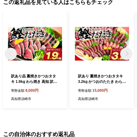
この返礼品を見ている人はこちらもチェック
訳あり品 藁焼きかつおタタ
訳あり 藁焼きかつおタタキ
キ 1.9kg わら焼き 高知 訳あ
3.2kg かつおのたたき わら焼
り 不揃い かつおのたたき 冷
き 高知 訳あり品 不揃い 冷凍
8,000円
15,000円
寄附金額
寄附金額
凍 真空 小分け 個包装 おつま
真空 小分け 個包装 おつまみ
み おかず 惣菜 晩ごはん 加工
おかず 惣菜 晩ごはん 加工品
高知県須崎市
高知県須崎市
品 カツオ 鰹 刺身 魚 高知県
カツオ 鰹 刺身 魚 高知県 須
須崎市
崎市
この自治体のおすすめ返礼品