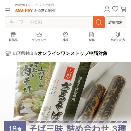
Pontaポイントでふるさと納税
詳細検索
返礼品
ランキング
地域
特集
初めての方
オンラインワンストップ申請対象
山形県村山市