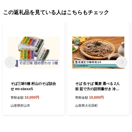
この返礼品を見ている人はこちらもチェック
そば三昧5種 村山のそば詰合
そば 生そば 蕎麦 選べる 2人
せ mt-sbxxx5
前 茹で方の説明書付き 冷蔵
配送 山形県 大石田町 送料無
10,000円
10,000円
寄附金額
寄附金額
料 sk-sbxxx2
山形県村山市
山形県大石田町