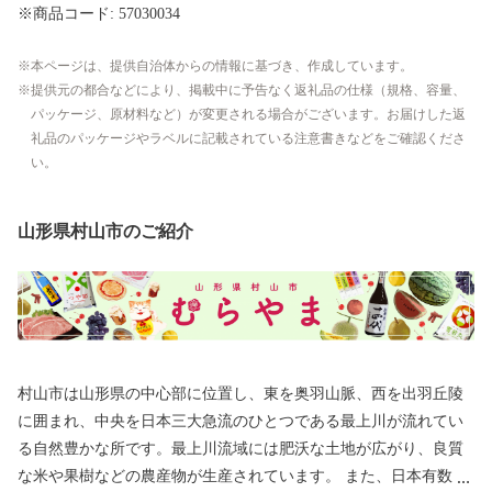
※商品コード: 57030034
本ページは、提供自治体からの情報に基づき、作成しています。
提供元の都合などにより、掲載中に予告なく返礼品の仕様（規格、容量、
パッケージ、原材料など）が変更される場合がございます。お届けした返
礼品のパッケージやラベルに記載されている注意書きなどをご確認くださ
い。
山形県村山市のご紹介
村山市は山形県の中心部に位置し、東を奥羽山脈、西を出羽丘陵
に囲まれ、中央を日本三大急流のひとつである最上川が流れてい
る自然豊かな所です。最上川流域には肥沃な土地が広がり、良質
な米や果樹などの農産物が生産されています。 また、日本有数の