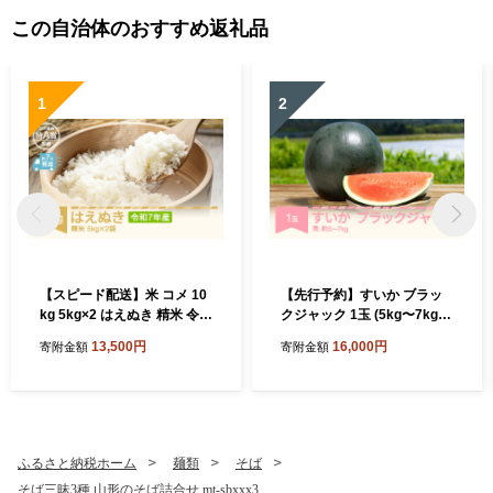
この自治体のおすすめ返礼品
1
2
【スピード配送】米 コメ 10
【先行予約】すいか ブラッ
kg 5kg×2 はえぬき 精米 令和
クジャック 1玉 (5kg〜7kg)
7年産 2025年産 山形県産 tf-
令和8年産 2026年産 果物 ※
13,500円
16,000円
寄附金額
寄附金額
hasxa10
沖縄・離島への配送不可 no-
subjc1
ふるさと納税ホーム
麺類
そば
そば三昧3種 山形のそば詰合せ mt-sbxxx3