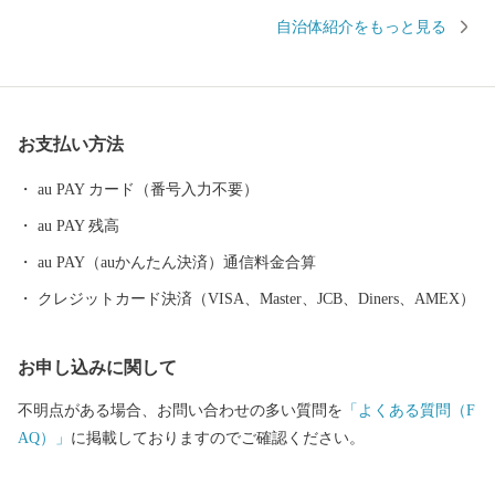
規模を誇る「東沢バラ公園」や山形県を代表する祭りである「む
自治体紹介をもっと見る
らやま徳内まつり」には毎年多くの観光客が訪れ、賑わいを見せ
ております。元祖そば街道といわれる「最上川三難所そば街道」
では、地元産のそば粉を使用したおいしいそばに出会うこともで
きます。 ＜ふるさと納税の対象となる地方団体の指定について＞
お支払い方法
村山市はふるさと納税の基準に適合する地方団体として、総務大
臣の指定を受けています。 下記、指定期間内に村山市にご寄附を
au PAY カード（番号入力不要）
いただいた場合、所得税と住民税の控除対象となります。 ・指定
au PAY 残高
の期間 令和7年10月1日〜令和8年9月30日まで ・指定の根拠 地方
税法第37条の2第2項及び同第314条の7第2項
au PAY（auかんたん決済）通信料金合算
クレジットカード決済（VISA、Master、JCB、Diners、AMEX）
お申し込みに関して
不明点がある場合、お問い合わせの多い質問を
「よくある質問（F
AQ）」
に掲載しておりますのでご確認ください。