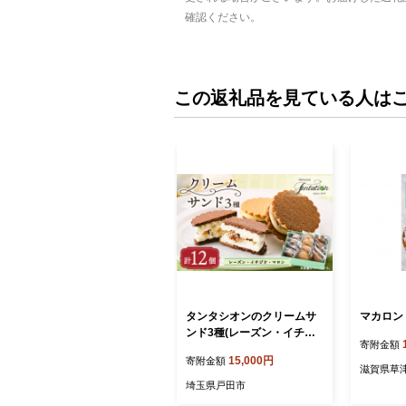
確認ください。
この返礼品を見ている人は
タンタシオンのクリームサ
マカロン 
ンド3種(レーズン・イチジ
寄附金額
ク・マロン)12個セット【15
15,000円
寄附金額
22130】
滋賀県草
埼玉県戸田市