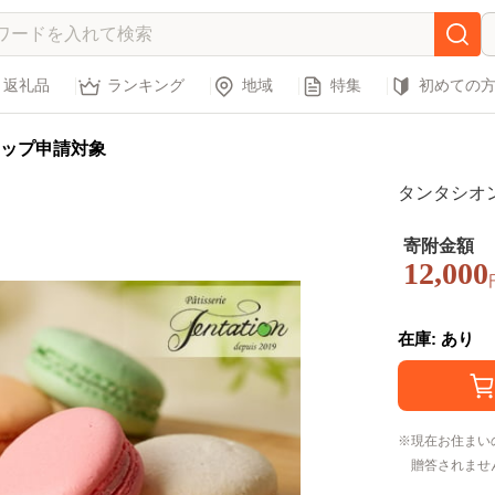
返礼品
ランキング
地域
特集
初めての
ップ申請対象
タンタシオン
寄附金額
12,000
在庫: あり
現在お住まい
贈答されませ