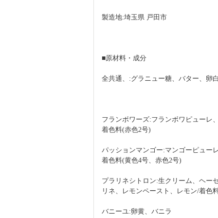
製造地:埼玉県 戸田市
■原材料・成分
全共通、:グラニュー糖、バター、卵
フランボワーズ:フランボワピューレ
着色料(赤色2号)
パッションマンゴー:マンゴーピュー
着色料(黄色4号、赤色2号)
プラリネシトロン:生クリーム、ヘー
リネ、レモンペースト、レモン/着色料(
バニーユ:卵黄、バニラ