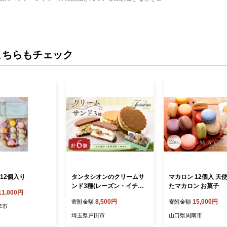
こちらもチェック
12個入り
タンタシオンのクリームサ
マカロン 12個入 天
ンド3種(レーズン・イチジ
たマカロン お菓子
11,000円
ク・マロン)6個セット【152
8,500円
15,000円
寄附金額
寄附金額
2128】
津市
埼玉県戸田市
山口県周南市