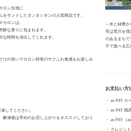
カロン生地に
ムをサンドしたタンタシオンの人気商品です。
マカロンは、
～水と緑豊か
芳醇な香りに包まれます。
市は荒川を境
沢な時間を演出してくれます。
のあるまちで
子で遊べる広
オアシスのよ
どけの良いマカロン特有のサクふわ食感をお楽しみ
玉やスターマ
会」、豊かな
湖」など四季
税で戸田市の
お支払い方
に。
au PAY
au PAY 残
解凍してください。
、解凍後は早めのお召し上がりをオススメしており
au PAY
クレジットカ