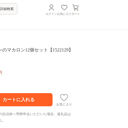
詳細検索
ログイン
お気に入り
カート
方
のマカロン12個セット【1522129】
円
お気に入り
の自治体へ寄附申込いただいた場合、返礼品は
ん。