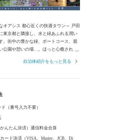
なオアシス 都心近くの快適タウン～ 戸田
に東京都と隣接し、水と緑あふれる潤い
す。街中の豊かな緑、ボートコース、親
い公園や憩いの場…。ほっと心癒される
うな空間がここにあります。迫力ある尺
自治体紹介をもっと見る
インが豪華に共演する「戸田橋花火大
自然を満喫できる「戸田マラソンin 彩
のイベントも盛りだくさん。ふるさと納
魅力が多くの皆さまに伝わりますよう
法
 カード（番号入力不要）
高
（auかんたん決済）通信料金合算
ード決済（VISA、Master、JCB、Di