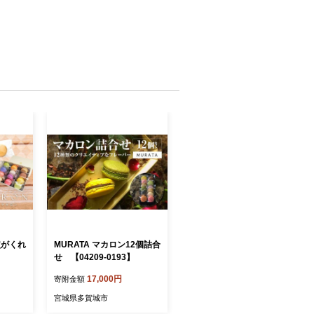
使がくれ
MURATA マカロン12個詰合
せ 【04209-0193】
17,000円
寄附金額
宮城県多賀城市